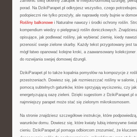
zamienić swój okienny zakątek w miejsko-domową dżunglę, pełn
porad. Na DzikiParapet.pl odkryjesz wszystko, czego potrzebujesz
podopieczni nie tylko przeżyły, ale naprawdę rosły bujnie w dom
Rośliny balkonowe
i Naturalne nawozy i środki ochrony roślin. Str
kompendium wiedzy o pielęgnacji roślin doniczkowych. Znajdzies
opisujące, jak podlewać rośliny, jak wybierać ziemię, kiedy nawoz
przenosić swoje zielone skarby. Każdy tekst przygotowany jest ta
mógł łatwo opanować kolejne kroki, a zaawansowany kolekcjoner
do rozwijania swojej domowej dżungli.
DzikiParapet.pl to także kopalnia pomysłów na kompozycje z roś
przestrzeniach. Dowiesz się, jak rozmieszczać rośliny w salonie, 
pomocą subtelnych gatunków, które sprzyjają wyciszeniu, czy ja
energetyzującą oazę zieleni. Dzięki sugestiom z DzikiParapet.pl 
najmniejszy parapet może stać się zielonym mikrokosmosem.
Na stronie znajdziesz szczegółowe instrukcje, które podpowiedzą,
warunków domu. Dowiesz się, które kwiaty lubią intensywne światł
cieniu. DzikiParapet.pl pomaga odbiorcom zrozumieć, że kluczem