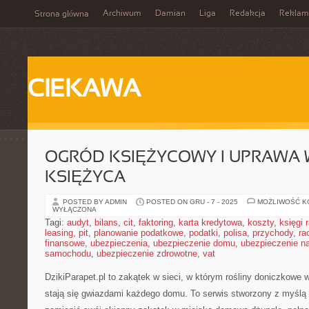
Archiwum
Damian
Liga
Redakcja
Reklam
Strona główna
CIEKAWA
OGRÓD KSIĘŻYCOWY I UPRAWA 
KSIĘŻYCA
POSTED BY ADMIN
POSTED ON GRU - 7 - 2025
MOŻLIWOŚĆ 
WYŁĄCZONA
Tagi:
audyt
,
bilans
,
cit
,
faktoring
,
karta kredytowa
,
koszty
,
księgi
leasing
,
pit
,
planowanie podatkowe
,
podatki
,
polisa
,
przychody
,
ra
finansowe
,
ubezpieczenia
,
ubezpieczenie domu
,
ubezpieczenie na
samochodu
,
ubezpieczenie zdrowotne
,
vat
DzikiParapet.pl to zakątek w sieci, w którym rośliny doniczkowe 
stają się gwiazdami każdego domu. To serwis stworzony z myślą 