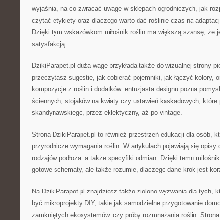
wyjaśnia, na co zwracać uwagę w sklepach ogrodniczych, jak rozp
czytać etykiety oraz dlaczego warto dać roślinie czas na adaptac
Dzięki tym wskazówkom miłośnik roślin ma większą szansę, że j
satysfakcją.
DzikiParapet.pl dużą wagę przykłada także do wizualnej strony piel
przeczytasz sugestie, jak dobierać pojemniki, jak łączyć kolory, 
kompozycje z roślin i dodatków. entuzjasta designu pozna pomys
ściennych, stojaków na kwiaty czy ustawień kaskadowych, które p
skandynawskiego, przez eklektyczny, aż po vintage.
Strona DzikiParapet.pl to również przestrzeń edukacji dla osób, kt
przyrodnicze wymagania roślin. W artykułach pojawiają się opisy 
rodzajów podłoża, a także specyfiki odmian. Dzięki temu miłośnik r
gotowe schematy, ale także rozumie, dlaczego dane krok jest korz
Na DzikiParapet.pl znajdziesz także zielone wyzwania dla tych, k
być mikroprojekty DIY, takie jak samodzielne przygotowanie dom
zamkniętych ekosystemów, czy próby rozmnażania roślin. Strona