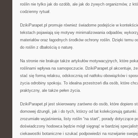
roślin nie tylko jak do ozdób, ale jak do żywych organizmów, z 
codzienny rytuał.
DzikiParapet.pl promuje również świadome podejście w kontekś
tekstach pojawiają się motywy minimalizowania odpadów, wykor
materiałów oraz łagodnych środków ochrony roślin. Dzięki temu o
do roślin z dbałością o naturę.
Na stronie nie brakuje także artykułów motywacyjnych, które poka
roślinami wpływa na samopoczucie. DzikiParapet.pl akcentuje, ż
stać się formą relaksu, odskocznią od natłoku obowiązków i sp
życia odrobiny spokoju. To idealna przestrzeń dla osób, które chcą
praktyczny, ale także pełen życia.
DzikiParapet.pl jest skierowany zarówno do osób, które dopiero st
domowej dżungli, jak i do tych, którzy od lat kolekcjonują gatunki
zrozumiałe wyjaśnienia, listy roślin “na start”, porady dotyczące p
doświadczony hodowca będzie mógł sięgnąć w bardziej specjalis
ciekawostki botaniczne i szukać podpowiedzi na rozwijanie swojej 