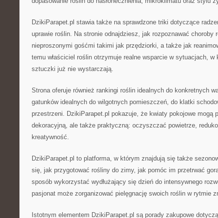
dopasowanie roślin do nasłonecznienia, mikroklimatu oraz stylu ży
DzikiParapet.pl stawia także na sprawdzone triki dotyczące radz
uprawie roślin. Na stronie odnajdziesz, jak rozpoznawać choroby r
nieproszonymi gośćmi takimi jak przędziorki, a także jak reanimow
temu właściciel roślin otrzymuje realne wsparcie w sytuacjach, w
sztuczki już nie wystarczają.
Strona oferuje również rankingi roślin idealnych do konkretnych wa
gatunków idealnych do wilgotnych pomieszczeń, do klatki schodow
przestrzeni. DzikiParapet.pl pokazuje, że kwiaty pokojowe mogą pe
dekoracyjną, ale także praktyczną: oczyszczać powietrze, reduk
kreatywność.
DzikiParapet.pl to platforma, w którym znajdują się także sezono
się, jak przygotować rośliny do zimy, jak pomóc im przetrwać gor
sposób wykorzystać wydłużający się dzień do intensywnego rozw
pasjonat może zorganizować pielęgnację swoich roślin w rytmie 
Istotnym elementem DzikiParapet.pl są porady zakupowe dotycz