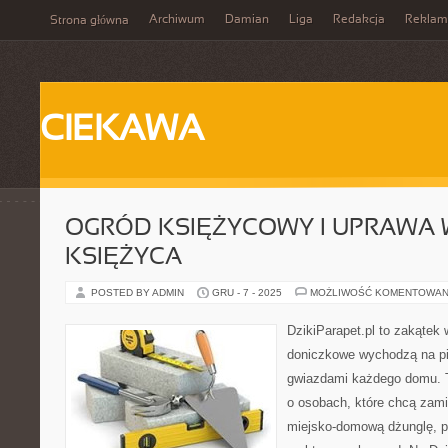
Archiwum
Damian
Liga
Redakcja
Reklam
Strona główna
CIEKAWA
OGRÓD KSIĘŻYCOWY I UPRAWA 
KSIĘŻYCA
POSTED BY ADMIN
GRU - 7 - 2025
MOŻLIWOŚĆ KOMENTOWAN
DzikiParapet.pl to zakątek 
doniczkowe wychodzą na pie
gwiazdami każdego domu. T
o osobach, które chcą zami
miejsko-domową dżunglę, p