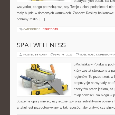
praktycznych porad. Na Dzi
wszystko, czego potrzebujesz, aby Twoje zieloni podopieczni nie 
rosły bujnie w domowych warunkach. Zobacz: Rośliny balkonowe i
ochrony roślin. […]
CATEGORIES:
IRISHROOTS
SPA I WELLNESS
POSTED BY ADMIN
GRU - 6 - 2025
MOŻLIWOŚĆ KOMENTOWAN
uMichalika – Polska w podr
który został stworzony z pa
regionów. To przestrzeń, w
propozycje na wypady po ró
szczytów przez jeziora, aż
miejscowości. Na blogu w p
obszerne opisy miejsc, użyteczne tipy oraz subiektywne opinie 
artykuł jest przygotowywany w taki sposób, aby ułatwić czytelnik