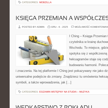
CATEGORIES:
MOBZILLA
KSIĘGA PRZEMIAN A WSPÓŁCZ
POSTED BY ADMIN
GRU - 6 - 2025
MOŻLIWOŚĆ KOMENTOWAN
I Ching – Księga Przemian t
czytelnika w krainę duchow
Wschodu. To miejsce, gdzie
spotyka się z współczesną 
heksagramów staje się co
budowaniu harmonii. Poleca
i znaczenia. Na tej platformie I Ching jest pokazywany nie jako d
uniwersalne podejście do zmiany. Znajdziesz tu omówienia heksa
symboli, a także wprowadzenia, jak […]
CATEGORIES:
EGZAMIN WSTĘPNY NA STUDIA – MUZYKA