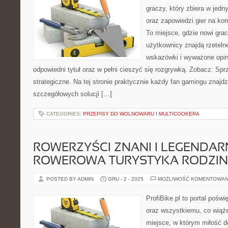
graczy, który zbiera w jedn
oraz zapowiedzi gier na kom
To miejsce, gdzie nowi gra
użytkownicy znajdą rzeteln
wskazówki i wyważone opin
odpowiedni tytuł oraz w pełni cieszyć się rozgrywką. Zobacz: Sp
strategiczne. Na tej stronie praktycznie każdy fan gamingu znajdz
szczegółowych solucji […]
CATEGORIES:
PRZEPISY DO WOLNOWARU I MULTICOOKERA
ROWERZYŚCI ZNANI I LEGENDARN
ROWEROWA TURYSTYKA RODZI
POSTED BY ADMIN
GRU - 2 - 2025
MOŻLIWOŚĆ KOMENTOWAN
ProfiBike.pl to portal pośw
oraz wszystkiemu, co wiąże 
miejsce, w którym miłość d