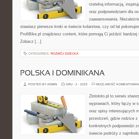
rzetelną informacją, inspir
oraz podpowiedziami dla o
zaawansowania. Niezależnie
stawiasz pierwsze kroki w świecie kolarstwa, czy od lat pokonuje
ProfiBike.pl znajdziesz content, które pomogą Ci jeździć bardziej
Zobacz […]
CATEGORIES:
ROZWÓJ DZIECKA
POLSKA I DOMINIKANA
POSTED BY ADMIN
GRU - 2 - 2025
MOŻLIWOŚĆ KOMENTOWAN
Zlotoloto.pl to serwis stwo
wyprawach, który łączy w so
oraz opisy interesujących m
przestrzeń, gdzie rodzice 
konkretnych podpowiedzi z
świecie podróży z najmłods