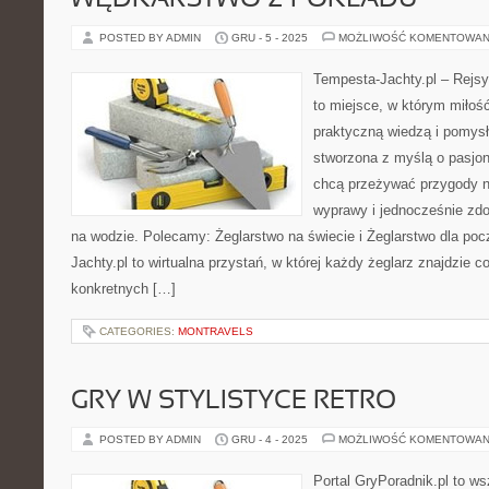
WĘDKARSTWO Z POKŁADU
POSTED BY ADMIN
GRU - 5 - 2025
MOŻLIWOŚĆ KOMENTOWAN
Tempesta-Jachty.pl – Rejsy
to miejsce, w którym miłoś
praktyczną wiedzą i pomysła
stworzona z myślą o pasjon
chcą przeżywać przygody n
wyprawy i jednocześnie zd
na wodzie. Polecamy: Żeglarstwo na świecie i Żeglarstwo dla po
Jachty.pl to wirtualna przystań, w której każdy żeglarz znajdzie co
konkretnych […]
CATEGORIES:
MONTRAVELS
GRY W STYLISTYCE RETRO
POSTED BY ADMIN
GRU - 4 - 2025
MOŻLIWOŚĆ KOMENTOWAN
Portal GryPoradnik.pl to ws