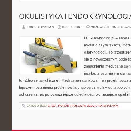
OKULISTYKA I ENDOKRYNOLOGI
POSTED BY ADMIN
GRU - 1 - 2025
MOŻLIWOŚĆ KOMENTOWAN
LCL-Laryngolog.pl – serwi
myślą o czytelnikach, któr
o laryngologii. To przestrz
się z nowoczesnym podejś
zagadnienia medyczne są 
języku, zrozumiałym dla ws
to: Zdrowie psychiczne i Medycyna ratunkowa. Ten projekt powsta
lepszym rozumieniu problemów laryngologicznych – od typowych in
schorzenia, aż po poważniejsze dolegliwości wymagające opieki 
CATEGORIES:
CIĄŻA, PORÓD I POŁÓG W UJĘCIU NATURALNYM