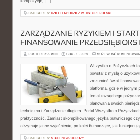
kompozycje, […]
CATEGORIES:
DZIECI I MŁODZIEŻ W HISTORII POLSKI
ZARZĄDZANIE RYZYKIEM I START
FINANSOWANIE PRZEDSIĘBIORS
POSTED BY ADMIN
GRU - 1 - 2025
MOŻLIWOŚĆ KOMENTOWAN
Wszystko o Pożyczkach to s
powstał z myślą o użytkowni
zrozumieć świat finansowan
platforma, gdzie w jednym 
temat rozsądnego pożyczani
planowania swoich pieniędz
techniczna i Zarządzanie długiem. Portal Wszystko o Pożyczkach 
praktyczność. Zamiast skomplikowanego języka prawniczego cz
otrzymuje jasne wyjaśnienia, po kolei tłumaczące, jak funkcjonuj
CATEGORIES:
STUDENTWPODROZY