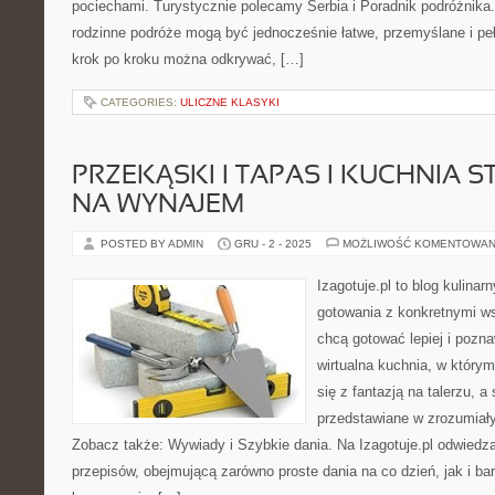
pociechami. Turystycznie polecamy Serbia i Poradnik podróżnika. 
rodzinne podróże mogą być jednocześnie łatwe, przemyślane i pe
krok po kroku można odkrywać, […]
CATEGORIES:
ULICZNE KLASYKI
PRZEKĄSKI I TAPAS I KUCHNIA S
NA WYNAJEM
POSTED BY ADMIN
GRU - 2 - 2025
MOŻLIWOŚĆ KOMENTOWAN
Izagotuje.pl to blog kulinar
gotowania z konkretnymi w
chcą gotować lepiej i pozn
wirtualna kuchnia, w który
się z fantazją na talerzu, 
przedstawiane w zrozumiały
Zobacz także: Wywiady i Szybkie dania. Na Izagotuje.pl odwiedz
przepisów, obejmującą zarówno proste dania na co dzień, jak i b