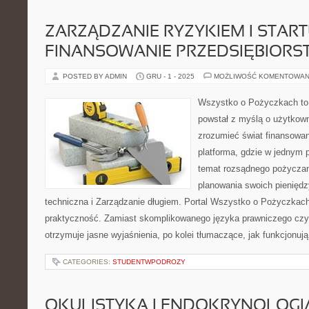
ZARZĄDZANIE RYZYKIEM I START
FINANSOWANIE PRZEDSIĘBIORS
POSTED BY ADMIN
GRU - 1 - 2025
MOŻLIWOŚĆ KOMENTOWAN
Wszystko o Pożyczkach to s
powstał z myślą o użytkowni
zrozumieć świat finansowan
platforma, gdzie w jednym 
temat rozsądnego pożyczani
planowania swoich pieniędz
techniczna i Zarządzanie długiem. Portal Wszystko o Pożyczkach 
praktyczność. Zamiast skomplikowanego języka prawniczego cz
otrzymuje jasne wyjaśnienia, po kolei tłumaczące, jak funkcjonuj
CATEGORIES:
STUDENTWPODROZY
OKULISTYKA I ENDOKRYNOLOGI