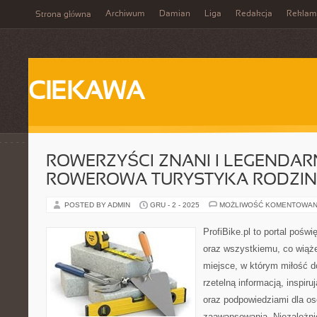
Archiwum
Damian
Liga
Redakcja
Reklam
Strona główna
CIEKAWA
ROWERZYŚCI ZNANI I LEGENDARN
ROWEROWA TURYSTYKA RODZI
POSTED BY ADMIN
GRU - 2 - 2025
MOŻLIWOŚĆ KOMENTOWAN
ProfiBike.pl to portal pośw
oraz wszystkiemu, co wiąże 
miejsce, w którym miłość d
rzetelną informacją, inspir
oraz podpowiedziami dla o
zaawansowania. Niezależnie