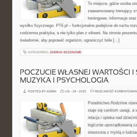
To miejsce, gdzie osoba sta
zaawansowany trenujący zna
treningowe, informacje oraz
wysiłku fizycznego. PT6.pl – funkcjonalne podejście do ruchu rozu
codzienna praktyka, a nie tylko plan z siłowni. Na stronie prezent
świadomie, aby poprawić organizm, ograniczyć bóle […]
CATEGORIES:
ZABIEGI SEZONOWE
POCZUCIE WŁASNEJ WARTOŚCI I
MUZYKA I PSYCHOLOGIA
POSTED BY ADMIN
LIS - 29 - 2025
MOŻLIWOŚĆ KOMENTOWAN
Poradnictwo Rodzinne stanow
staje się centrum uwagi, a 
relacja i opieka nad dziećmi
logicznie uporządkowaną ca
stworzona z myślą o ludzia