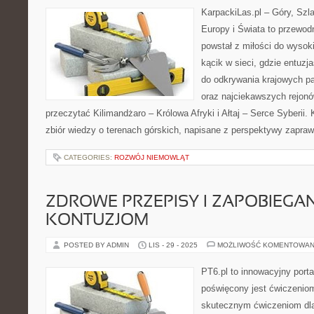
KarpackiLas.pl – Góry, Szl
Europy i Świata to przewodn
powstał z miłości do wysoki
kącik w sieci, gdzie entuz
do odkrywania krajowych p
oraz najciekawszych rejonó
przeczytać Kilimandżaro – Królowa Afryki i Ałtaj – Serce Syberii.
zbiór wiedzy o terenach górskich, napisane z perspektywy zapra
CATEGORIES:
ROZWÓJ NIEMOWLĄT
ZDROWE PRZEPISY I ZAPOBIEGAN
KONTUZJOM
POSTED BY ADMIN
LIS - 29 - 2025
MOŻLIWOŚĆ KOMENTOWAN
PT6.pl to innowacyjny porta
poświęcony jest ćwiczenio
skutecznym ćwiczeniom dl