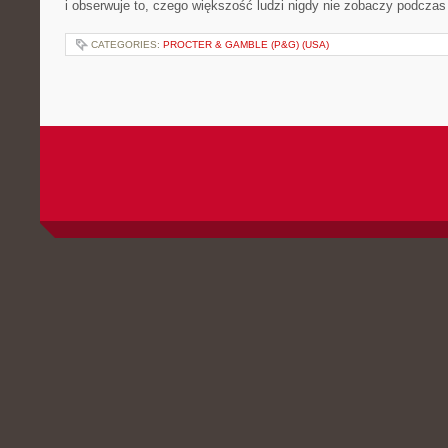
i obserwuje to, czego większość ludzi nigdy nie zobaczy podczas
CATEGORIES:
PROCTER & GAMBLE (P&G) (USA)