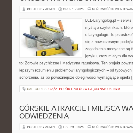
POSTED BY ADMIN
GRU - 1 - 2025
MOŻLIWOŚĆ KOMENTOWAN
LCL-Laryngolog.pl – serwi
myślą o czytelnikach, któr
o laryngologii. To przestrz
się z nowoczesnym podejś
zagadnienia medyczne są 
języku, zrozumiałym dla ws
to: Zdrowie psychiczne i Medycyna ratunkowa. Ten projekt powsta
lepszym rozumieniu problemów laryngologicznych – od typowych in
schorzenia, aż po poważniejsze dolegliwości wymagające opieki 
CATEGORIES:
CIĄŻA, PORÓD I POŁÓG W UJĘCIU NATURALNYM
GÓRSKIE ATRAKCJE I MIEJSCA W
ODWIEDZENIA
POSTED BY ADMIN
LIS - 29 - 2025
MOŻLIWOŚĆ KOMENTOWAN