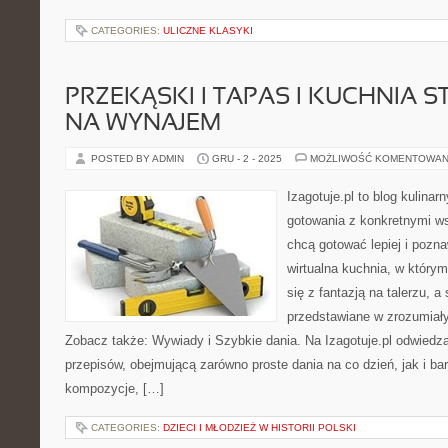
CATEGORIES:
ULICZNE KLASYKI
PRZEKĄSKI I TAPAS I KUCHNIA S
NA WYNAJEM
POSTED BY ADMIN
GRU - 2 - 2025
MOŻLIWOŚĆ KOMENTOWAN
Izagotuje.pl to blog kulinar
gotowania z konkretnymi w
chcą gotować lepiej i pozn
wirtualna kuchnia, w który
się z fantazją na talerzu, 
przedstawiane w zrozumiały
Zobacz także: Wywiady i Szybkie dania. Na Izagotuje.pl odwiedz
przepisów, obejmującą zarówno proste dania na co dzień, jak i b
kompozycje, […]
CATEGORIES:
DZIECI I MŁODZIEŻ W HISTORII POLSKI