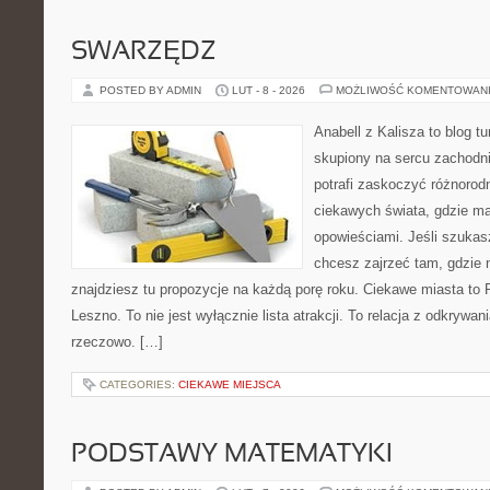
SWARZĘDZ
POSTED BY ADMIN
LUT - 8 - 2026
MOŻLIWOŚĆ KOMENTOWAN
Anabell z Kalisza to blog t
skupiony na sercu zachodnie
potrafi zaskoczyć różnorodn
ciekawych świata, gdzie ma
opowieściami. Jeśli szuka
chcesz zajrzeć tam, gdzie 
znajdziesz tu propozycje na każdą porę roku. Ciekawe miasta to R
Leszno. To nie jest wyłącznie lista atrakcji. To relacja z odkrywa
rzeczowo. […]
CATEGORIES:
CIEKAWE MIEJSCA
PODSTAWY MATEMATYKI