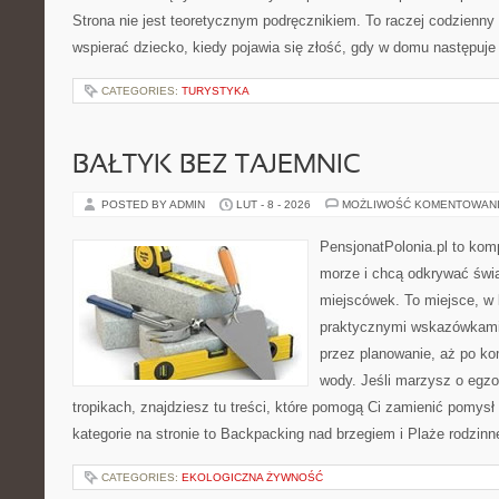
Strona nie jest teoretycznym podręcznikiem. To raczej codzienny
wspierać dziecko, kiedy pojawia się złość, gdy w domu następuje
CATEGORIES:
TURYSTYKA
BAŁTYK BEZ TAJEMNIC
POSTED BY ADMIN
LUT - 8 - 2026
MOŻLIWOŚĆ KOMENTOWAN
PensjonatPolonia.pl to kom
morze i chcą odkrywać świ
miejscówek. To miejsce, w 
praktycznymi wskazówkami 
przez planowanie, aż po ko
wody. Jeśli marzysz o egzo
tropikach, znajdziesz tu treści, które pomogą Ci zamienić pomysł
kategorie na stronie to Backpacking nad brzegiem i Plaże rodzinn
CATEGORIES:
EKOLOGICZNA ŻYWNOŚĆ