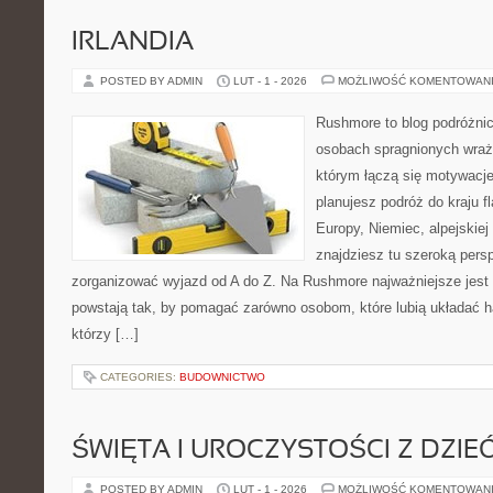
IRLANDIA
POSTED BY ADMIN
LUT - 1 - 2026
MOŻLIWOŚĆ KOMENTOWAN
Rushmore to blog podróżnic
osobach spragnionych wraże
którym łączą się motywacje
planujesz podróż do kraju 
Europy, Niemiec, alpejskiej
znajdziesz tu szeroką persp
zorganizować wyjazd od A do Z. Na Rushmore najważniejsze jest 
powstają tak, by pomagać zarówno osobom, które lubią układać h
którzy […]
CATEGORIES:
BUDOWNICTWO
ŚWIĘTA I UROCZYSTOŚCI Z DZIE
POSTED BY ADMIN
LUT - 1 - 2026
MOŻLIWOŚĆ KOMENTOWAN