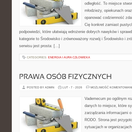
odległość. To miejsce stwor
młodzieży, opiekunach ora
opanować codzienność zdalny
Cię konkret zamiast pustych
podpowiedzi, które ułatwiają wdrożenie dobrych nawyków i spraw
kategorie to Środowisko i zrównoważony rozwój i Środowisko i z
serwisu jest prosta: […]
CATEGORIES:
ENERGIA I AURA CZŁOWIEKA
PRAWA OSÓB FIZYCZNYCH
POSTED BY ADMIN
LUT - 7 - 2026
MOŻLIWOŚĆ KOMENTOWAN
Vademecum po ogólnym roz
danych to miejsce, które 
zarządzania informacjami 
RODO. Strona jest przygot
sytuacjach w organizacjach