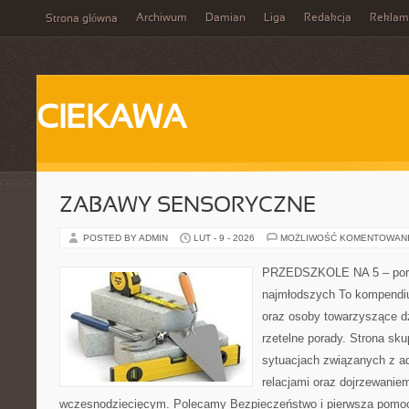
Archiwum
Damian
Liga
Redakcja
Reklam
Strona główna
CIEKAWA
ZABAWY SENSORYCZNE
POSTED BY ADMIN
LUT - 9 - 2026
MOŻLIWOŚĆ KOMENTOWAN
PRZEDSZKOLE NA 5 – port
najmłodszych To kompendi
oraz osoby towarzyszące d
rzetelne porady. Strona sku
sytuacjach związanych z ad
relacjami oraz dojrzewanie
wczesnodziecięcym. Polecamy Bezpieczeństwo i pierwsza pomoc 