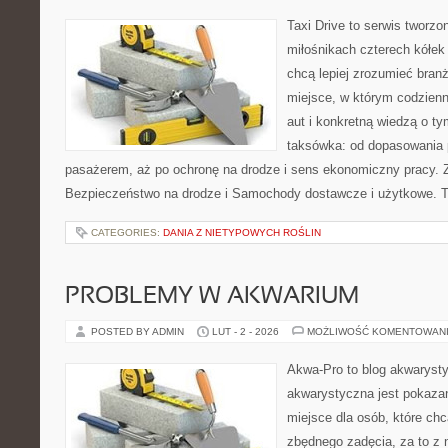
Taxi Drive to serwis tworzo
miłośnikach czterech kółek
chcą lepiej zrozumieć branż
miejsce, w którym codzienn
aut i konkretną wiedzą o t
taksówka: od dopasowania p
pasażerem, aż po ochronę na drodze i sens ekonomiczny pracy. 
Bezpieczeństwo na drodze i Samochody dostawcze i użytkowe. Te
CATEGORIES:
DANIA Z NIETYPOWYCH ROŚLIN
PROBLEMY W AKWARIUM
POSTED BY ADMIN
LUT - 2 - 2026
MOŻLIWOŚĆ KOMENTOWAN
Akwa-Pro to blog akwaryst
akwarystyczna jest pokazan
miejsce dla osób, które ch
zbędnego zadęcia, za to z 