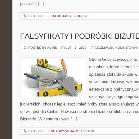
pojawiają […]
CATEGORIES:
BALUSTRADY I PORĘCZE
FALSYFIKATY I PODRÓBKI BIŻUTE
POSTED BY ADMIN
LUT - 1 - 2026
MOŻLIWOŚĆ KOMENTOWAN
Strona Godziszewscy.pl to 
o osobach, które interesuje 
sprzedaż złota do skupu w 
serwis poradnikowy, w który
estetyczne z praktyczną w
szukasz zwięzłego drogow
jubilerskich, chcesz lepiej zrozumieć próby złota albo planujesz w
serwis jest dla Ciebie. Nowości na stronie Biżuteria Ślubna i Zar
Biżuterię. W centrum uwagi […]
CATEGORIES:
MOTORYZACJA W LICZBACH