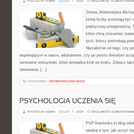
POSTED BY ADMIN
LUT - 7 - 2026
MOŻLIWOŚĆ KOMENTOWAN
Strona „Matematyka dla każ
której liczby przestają być 
praktyczną umiejętnością. T
które chcą zrozumieć mate
tych, którzy potrzebują pow
Niezależnie od tego, czy j
wspierającym w nauce, edukatorem, czy po prostu dorosłym uczą
sensowne wskazówki, które prowadzą krok po kroku. Zobacz takż
sterowania. […]
CATEGORIES:
ZRÓWNOWAŻONA MODA
PSYCHOLOGIA UCZENIA SIĘ
POSTED BY ADMIN
LUT - 7 - 2026
MOŻLIWOŚĆ KOMENTOWAN
PSP Kamionka to blog eduk
wiedzę o tym, jak uczyć si