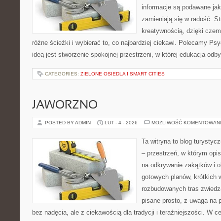
informacje są podawane jak
zamieniają się w radość. S
kreatywnością, dzięki cz
różne ścieżki i wybierać to, co najbardziej ciekawi. Polecamy Psy
ideą jest stworzenie spokojnej przestrzeni, w której edukacja odb
CATEGORIES:
ZIELONE OSIEDLA I SMART CITIES
JAWORZNO
POSTED BY ADMIN
LUT - 4 - 2026
MOŻLIWOŚĆ KOMENTOWAN
Ta witryna to blog turysty
– przestrzeń, w którym opi
na odkrywanie zakątków i o
gotowych planów, krótkich 
rozbudowanych tras zwiedza
pisane prosto, z uwagą na p
bez nadęcia, ale z ciekawością dla tradycji i teraźniejszości. W c