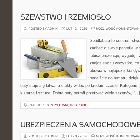
SZEWSTWO I RZEMIOSŁO
POSTED BY ADMIN
LUT - 3 - 2026
MOŻLIWOŚĆ KOMENTOWAN
Spadlabuta to centrum stwo
zadbać o swoje pantofle w s
lubisz prezencję, wygodę i
znajdziesz tu wszystko, co
obuwia w najlepszej kondyc
podejście do tematu, dzięk
buty staje się łatwa, a efekty widać po krótkim czasie. Kategorie
kulturze i sztuce. Dobre buty potrafi przetrwać wiele sezonów, […]
CATEGORIES:
STYLE WNĘTRZARSKIE
UBEZPIECZENIA SAMOCHODOW
POSTED BY ADMIN
LUT - 3 - 2026
MOŻLIWOŚĆ KOMENTOWAN