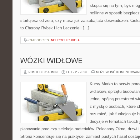
skupia się na tym, byś mó
roślinne w sposób bezpieczn
startujesz od zera, czy masz już za sobą lata doświadczeń. Ciek
to Choroby Rybek i Ich Leczenie i […]
CATEGORIES:
NEUROCHIRURGIA
WÓZKI WIDŁOWE
POSTED BY ADMIN
LUT - 2 - 2026
MOŻLIWOŚĆ KOMENTOWAN
Kursy Marko to serwis pora
widlaków, sprzętu budowlan
jedną, spójną przestrzeń w
z myślą o osobach, które c
rozumieć, jak funkcjonuje 
decyzje w tematach takich 
planowanie prac czy selekcja materiałów. Polecamy Okna, drzwi i 
Strona koncentruje się na praktyce: zamiast pustych haseł dostaj