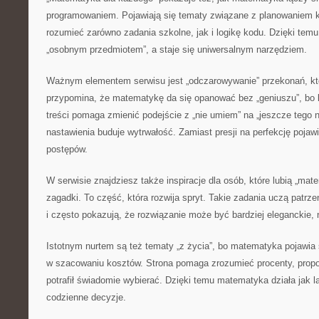
programowaniem. Pojawiają się tematy związane z planowaniem 
rozumieć zarówno zadania szkolne, jak i logikę kodu. Dzięki tem
„osobnym przedmiotem”, a staje się uniwersalnym narzędziem.
Ważnym elementem serwisu jest „odczarowywanie” przekonań, któ
przypomina, że matematykę da się opanować bez „geniuszu”, bo l
treści pomaga zmienić podejście z „nie umiem” na „jeszcze tego 
nastawienia buduje wytrwałość. Zamiast presji na perfekcję pojawi
postępów.
W serwisie znajdziesz także inspiracje dla osób, które lubią „ma
zagadki. To część, która rozwija spryt. Takie zadania uczą patrze
i często pokazują, że rozwiązanie może być bardziej eleganckie, 
Istotnym nurtem są też tematy „z życia”, bo matematyka pojawia
w szacowaniu kosztów. Strona pomaga zrozumieć procenty, propor
potrafił świadomie wybierać. Dzięki temu matematyka działa jak la
codzienne decyzje.