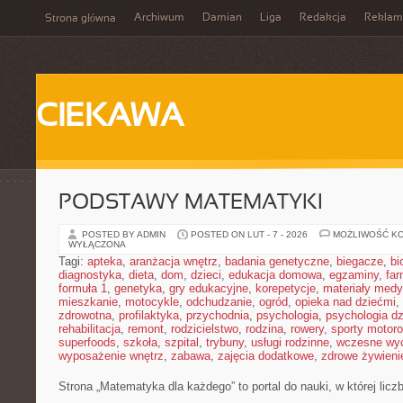
Archiwum
Damian
Liga
Redakcja
Reklam
Strona główna
CIEKAWA
PODSTAWY MATEMATYKI
POSTED BY ADMIN
POSTED ON LUT - 7 - 2026
MOŻLIWOŚĆ K
WYŁĄCZONA
Tagi:
apteka
,
aranżacja wnętrz
,
badania genetyczne
,
biegacze
,
bi
diagnostyka
,
dieta
,
dom
,
dzieci
,
edukacja domowa
,
egzaminy
,
far
formuła 1
,
genetyka
,
gry edukacyjne
,
korepetycje
,
materiały med
mieszkanie
,
motocykle
,
odchudzanie
,
ogród
,
opieka nad dziećmi
,
zdrowotna
,
profilaktyka
,
przychodnia
,
psychologia
,
psychologia dz
rehabilitacja
,
remont
,
rodzicielstwo
,
rodzina
,
rowery
,
sporty motor
superfoods
,
szkoła
,
szpital
,
trybuny
,
usługi rodzinne
,
wczesne wy
wyposażenie wnętrz
,
zabawa
,
zajęcia dodatkowe
,
zdrowe żywieni
Strona „Matematyka dla każdego” to portal do nauki, w której licz