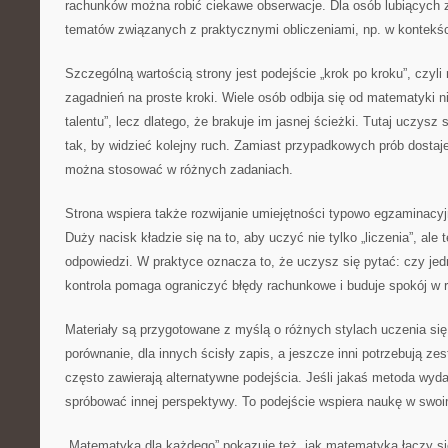
rachunków można robić ciekawe obserwacje. Dla osób lubiących z
tematów związanych z praktycznymi obliczeniami, np. w kontekś
Szczególną wartością strony jest podejście „krok po kroku”, czyli 
zagadnień na proste kroki. Wiele osób odbija się od matematyki ni
talentu”, lecz dlatego, że brakuje im jasnej ścieżki. Tutaj uczysz 
tak, by widzieć kolejny ruch. Zamiast przypadkowych prób dostaj
można stosować w różnych zadaniach.
Strona wspiera także rozwijanie umiejętności typowo egzaminacyj
Duży nacisk kładzie się na to, aby uczyć nie tylko „liczenia”, ale
odpowiedzi. W praktyce oznacza to, że uczysz się pytać: czy jed
kontrola pomaga ograniczyć błędy rachunkowe i buduje spokój w 
Materiały są przygotowane z myślą o różnych stylach uczenia się
porównanie, dla innych ścisły zapis, a jeszcze inni potrzebują ze
często zawierają alternatywne podejścia. Jeśli jakaś metoda wyda
spróbować innej perspektywy. To podejście wspiera naukę w swoi
„Matematyka dla każdego” pokazuje też, jak matematyka łączy si