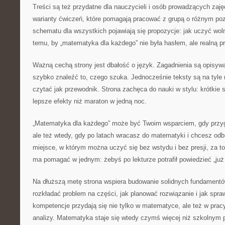
Treści są też przydatne dla nauczycieli i osób prowadzących zaj
warianty ćwiczeń, które pomagają pracować z grupą o różnym po
schematu dla wszystkich pojawiają się propozycje: jak uczyć woln
temu, by „matematyka dla każdego” nie była hasłem, ale realną p
Ważną cechą strony jest dbałość o język. Zagadnienia są opisywa
szybko znaleźć to, czego szuka. Jednocześnie teksty są na tyle 
czytać jak przewodnik. Strona zachęca do nauki w stylu: krótkie s
lepsze efekty niż maraton w jedną noc.
„Matematyka dla każdego” może być Twoim wsparciem, gdy przyg
ale też wtedy, gdy po latach wracasz do matematyki i chcesz od
miejsce, w którym można uczyć się bez wstydu i bez presji, za t
ma pomagać w jednym: żebyś po lekturze potrafił powiedzieć „ju
Na dłuższą metę strona wspiera budowanie solidnych fundamentów
rozkładać problem na części, jak planować rozwiązanie i jak spr
kompetencje przydają się nie tylko w matematyce, ale też w pracy
analizy. Matematyka staje się wtedy czymś więcej niż szkolnym 