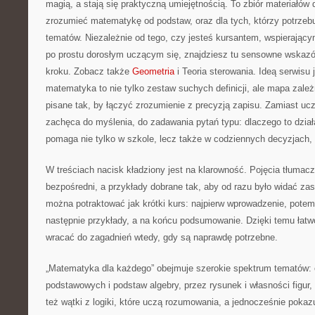
magią, a stają się praktyczną umiejętnością. To zbiór materiałów 
zrozumieć matematykę od podstaw, oraz dla tych, którzy potrzeb
tematów. Niezależnie od tego, czy jesteś kursantem, wspierając
po prostu dorosłym uczącym się, znajdziesz tu sensowne wskazó
kroku. Zobacz także
Geometria
i Teoria sterowania. Ideą serwisu 
matematyka to nie tylko zestaw suchych definicji, ale mapa zależ
pisane tak, by łączyć zrozumienie z precyzją zapisu. Zamiast ucz
zachęca do myślenia, do zadawania pytań typu: dlaczego to dział
pomaga nie tylko w szkole, lecz także w codziennych decyzjach, g
W treściach nacisk kładziony jest na klarowność. Pojęcia tłuma
bezpośredni, a przykłady dobrane tak, aby od razu było widać z
można potraktować jak krótki kurs: najpierw wprowadzenie, potem
następnie przykłady, a na końcu podsumowanie. Dzięki temu łat
wracać do zagadnień wtedy, gdy są naprawdę potrzebne.
„Matematyka dla każdego” obejmuje szerokie spektrum tematów:
podstawowych i podstaw algebry, przez rysunek i własności figur, 
też wątki z logiki, które uczą rozumowania, a jednocześnie pokazu