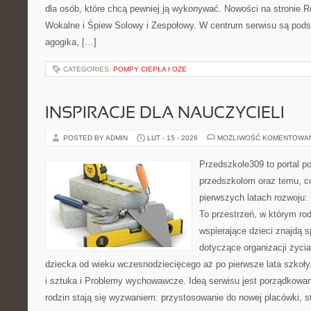
dla osób, które chcą pewniej ją wykonywać. Nowości na stronie R
Wokalne i Śpiew Solowy i Zespołowy. W centrum serwisu są podst
agogika, […]
CATEGORIES:
POMPY CIEPŁA I OZE
INSPIRACJE DLA NAUCZYCIELI
POSTED BY ADMIN
LUT - 15 - 2026
MOŻLIWOŚĆ KOMENTOWA
Przedszkole309 to portal 
przedszkolom oraz temu, c
pierwszych latach rozwoju
To przestrzeń, w którym ro
wspierające dzieci znajdą s
dotyczące organizacji życi
dziecka od wieku wczesnodziecięcego aż po pierwsze lata szkoł
i sztuka i Problemy wychowawcze. Ideą serwisu jest porządkowani
rodzin stają się wyzwaniem: przystosowanie do nowej placówki, s