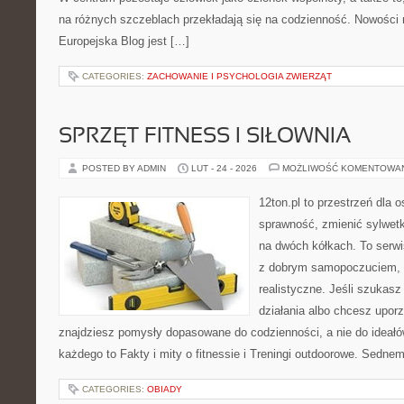
na różnych szczeblach przekładają się na codzienność. Nowości na
Europejska Blog jest […]
CATEGORIES:
ZACHOWANIE I PSYCHOLOGIA ZWIERZĄT
SPRZĘT FITNESS I SIŁOWNIA
POSTED BY ADMIN
LUT - 24 - 2026
MOŻLIWOŚĆ KOMENTOWA
12ton.pl to przestrzeń dla 
sprawność, zmienić sylwetk
na dwóch kółkach. To serwis
z dobrym samopoczuciem, a
realistyczne. Jeśli szukas
działania albo chcesz upor
znajdziesz pomysły dopasowane do codzienności, a nie do ideałów
każdego to Fakty i mity o fitnessie i Treningi outdoorowe. Sedne
CATEGORIES:
OBIADY