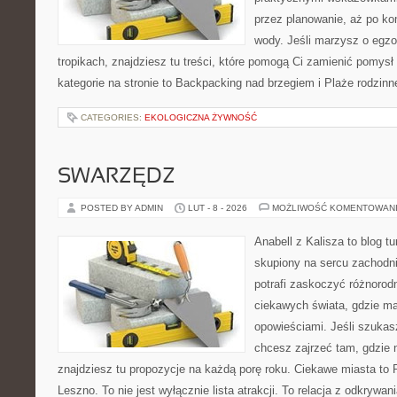
przez planowanie, aż po ko
wody. Jeśli marzysz o egzo
tropikach, znajdziesz tu treści, które pomogą Ci zamienić pomysł
kategorie na stronie to Backpacking nad brzegiem i Plaże rodzinn
CATEGORIES:
EKOLOGICZNA ŻYWNOŚĆ
SWARZĘDZ
POSTED BY ADMIN
LUT - 8 - 2026
MOŻLIWOŚĆ KOMENTOWAN
Anabell z Kalisza to blog t
skupiony na sercu zachodnie
potrafi zaskoczyć różnorodn
ciekawych świata, gdzie ma
opowieściami. Jeśli szuka
chcesz zajrzeć tam, gdzie 
znajdziesz tu propozycje na każdą porę roku. Ciekawe miasta to R
Leszno. To nie jest wyłącznie lista atrakcji. To relacja z odkrywa