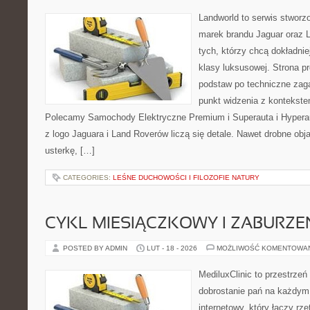
Landworld to serwis stworz
marek brandu Jaguar oraz L
tych, którzy chcą dokładni
klasy luksusowej. Strona p
podstaw po techniczne zaga
punkt widzenia z kontekstem
Polecamy Samochody Elektryczne Premium i Superauta i Hyper
z logo Jaguara i Land Roverów liczą się detale. Nawet drobne ob
usterkę, […]
CATEGORIES:
LEŚNE DUCHOWOŚCI I FILOZOFIE NATURY
CYKL MIESIĄCZKOWY I ZABURZE
POSTED BY ADMIN
LUT - 18 - 2026
MOŻLIWOŚĆ KOMENTOWA
MediluxClinic to przestrzeń
dobrostanie pań na każdym 
internetowy, który łączy rz