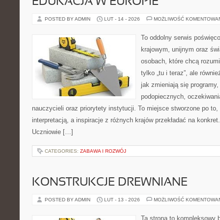
EDUKACJA W EUROPIE
POSTED BY ADMIN
LUT - 14 - 2026
MOŻLIWOŚĆ KOMENTOWA
To oddolny serwis poświęco
krajowym, unijnym oraz św
osobach, które chcą rozumie
tylko „tu i teraz”, ale równ
jak zmieniają się programy,
podopiecznych, oczekiwani
nauczycieli oraz priorytety instytucji. To miejsce stworzone po to
interpretacją, a inspiracje z różnych krajów przekładać na konkre
Uczniowie […]
CATEGORIES:
ZABAWA I ROZWÓJ
KONSTRUKCJE DREWNIANE
POSTED BY ADMIN
LUT - 13 - 2026
MOŻLIWOŚĆ KOMENTOWA
Ta strona to kompleksowy 