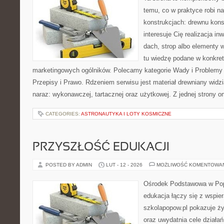
temu, co w praktyce robi n
konstrukcjach: drewnu kons
interesuje Cię realizacja in
dach, strop albo elementy 
tu wiedzę podane w konkre
marketingowych ogólników. Polecamy kategorie Wady i Problemy
Przepisy i Prawo. Rdzeniem serwisu jest materiał drewniany widz
naraz: wykonawczej, tartacznej oraz użytkowej. Z jednej strony
CATEGORIES:
ASTRONAUTYKA I LOTY KOSMICZNE
PRZYSZŁOŚĆ EDUKACJI
POSTED BY ADMIN
LUT - 12 - 2026
MOŻLIWOŚĆ KOMENTOWA
Ośrodek Podstawowa w Pop
edukacja łączy się z wspie
szkolapopow.pl pokazuje ży
oraz uwydatnia cele działań