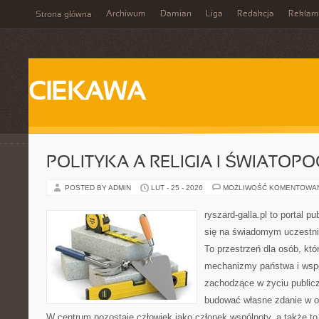
Archiwum
Damian
Liga
Redakcja
Reklam
Strona główna
CIEKAWA
POLITYKA A RELIGIA I ŚWIATOP
POSTED BY ADMIN
LUT - 25 - 2026
MOŻLIWOŚĆ KOMENTOWA
ryszard-galla.pl to portal p
się na świadomym uczestni
To przestrzeń dla osób, któ
mechanizmy państwa i wspó
zachodzące w życiu public
budować własne zdanie w op
W centrum pozostaje człowiek jako członek wspólnoty, a także t