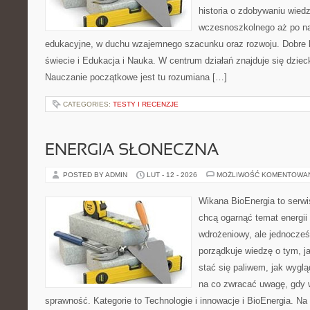
historia o zdobywaniu wied
wczesnoszkolnego aż po n
edukacyjne, w duchu wzajemnego szacunku oraz rozwoju. Dobre k
świecie i Edukacja i Nauka. W centrum działań znajduje się dziec
Nauczanie początkowe jest tu rozumiana […]
CATEGORIES:
TESTY I RECENZJE
ENERGIA SŁONECZNA
POSTED BY ADMIN
LUT - 12 - 2026
MOŻLIWOŚĆ KOMENTOWA
Wikana BioEnergia to serwi
chcą ogarnąć temat energi
wdrożeniowy, ale jednocześ
porządkuje wiedzę o tym, j
stać się paliwem, jak wyglą
na co zwracać uwagę, gdy 
sprawność. Kategorie to Technologie i innowacje i BioEnergia. Na 