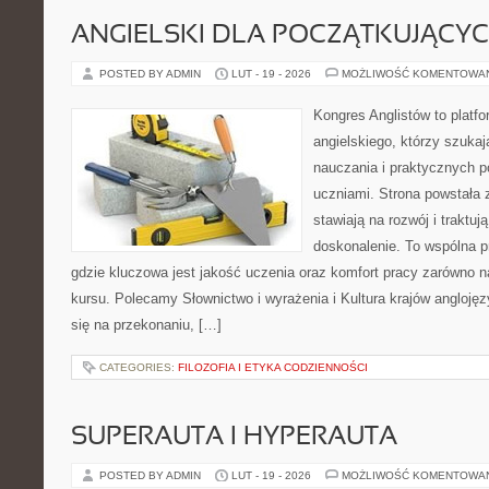
ANGIELSKI DLA POCZĄTKUJĄCY
POSTED BY ADMIN
LUT - 19 - 2026
MOŻLIWOŚĆ KOMENTOWA
Kongres Anglistów to platfo
angielskiego, którzy szuk
nauczania i praktycznych 
uczniami. Strona powstała 
stawiają na rozwój i traktuj
doskonalenie. To wspólna prz
gdzie kluczowa jest jakość uczenia oraz komfort pracy zarówno na
kursu. Polecamy Słownictwo i wyrażenia i Kultura krajów anglojęz
się na przekonaniu, […]
CATEGORIES:
FILOZOFIA I ETYKA CODZIENNOŚCI
SUPERAUTA I HYPERAUTA
POSTED BY ADMIN
LUT - 19 - 2026
MOŻLIWOŚĆ KOMENTOWA