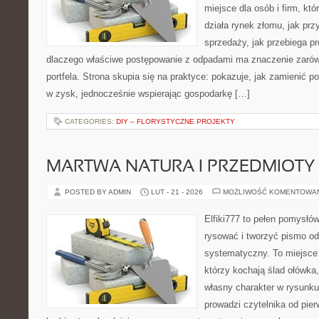
miejsce dla osób i firm, któ
działa rynek złomu, jak pr
sprzedaży, jak przebiega pr
dlaczego właściwe postępowanie z odpadami ma znaczenie zarówno
portfela. Strona skupia się na praktyce: pokazuje, jak zamienić 
w zysk, jednocześnie wspierając gospodarkę […]
CATEGORIES:
DIY – FLORYSTYCZNE PROJEKTY
MARTWA NATURA I PRZEDMIOTY
POSTED BY ADMIN
LUT - 21 - 2026
MOŻLIWOŚĆ KOMENTOWA
Elfiki777 to pełen pomysłów
rysować i tworzyć pismo o
systematyczny. To miejsce 
którzy kochają ślad ołówka
własny charakter w rysunku
prowadzi czytelnika od pie