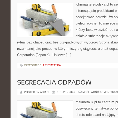
johnmasters-polska.pl to se
interesują się produktami p
podejmować bardziej świa
pielęgnacyjne. To miejsce 
którzy lubią wiedzieć, co na
działają substancje aktywn
rytuał bez chaosu oraz bez przypadkowych wyborów. Strona skupia
rozumianej jako proces, w którym liczy się ciągłość, ale też do
Corporation (Japonia) i Unilever […]
CATEGORIES:
ARYTMETYKA
SEGREGACJA ODPADÓW
POSTED BY ADMIN
LUT - 23 - 2026
MOŻLIWOŚĆ KOMENTOWA
makmetalik.pl to centrum 
poświęcony tematyce pono
obrotu odpadami nadającym