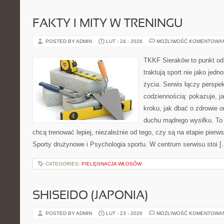
FAKTY I MITY W TRENINGU
POSTED BY ADMIN
LUT - 24 - 2026
MOŻLIWOŚĆ KOMENTOWA
TKKF Sieraków to punkt odn
traktują sport nie jako jedn
życia. Serwis łączy perspe
codziennością: pokazuje, j
kroku, jak dbać o zdrowie o
duchu mądrego wysiłku. To 
chcą trenować lepiej, niezależnie od tego, czy są na etapie pie
Sporty drużynowe i Psychologia sportu. W centrum serwisu stoi [
CATEGORIES:
PIELĘGNACJA WŁOSÓW
SHISEIDO (JAPONIA)
POSTED BY ADMIN
LUT - 23 - 2026
MOŻLIWOŚĆ KOMENTOWA