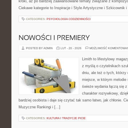
kroki, aż po bardziej zaawansowane tematy związane z kompozyc
Ciekawe kategorie to Inspiracje i Style Artystyczne i Szkicownik 
CATEGORIES:
PSYCHOLOGIA CODZIENNOŚCI
NOWOŚCI I PREMIERY
POSTED BY ADMIN
LUT - 20 - 2026
MOŻLIWOŚĆ KOMENTOWA
Limith to lifestylowy maga
z myślą o czytelnikach sz
dniu, ale też o tych, którzy
miejsce, w którym melodie s
świeże wydania łączą się z
charakter rozrywkowy, dzię
bardziej osobista i daje się czytać tak samo łatwo, jak chłonie. C
Muzyczne Rankingi i […]
CATEGORIES:
KULTURA I TRADYCJE PICIE