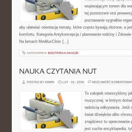
wspierającym tonem dla re
tej przestrzeni stoi prewen
poznawanie sygnałów organ
aby ułatwiać orientację tematy, które często bywają złożone, a j
komfortu. Kategorie Antykoncepcja i planowanie rodziny i Zdrowie
Na łamach MediluxClinic […]
CATEGORIES:
BIŻUTERIA A OKAZJE
NAUKA CZYTANIA NUT
POSTED BY ADMIN
LUT - 16 - 2026
MOŻLIWOŚĆ KOMENTOWA
To zakątek stworzyliśmy ja
muzycznej, w którym doświ
radością odkrywania. Jeśli
świat dźwięków albo chces
znajdziesz tu opracowania 
jest sucha encyklopedia, t