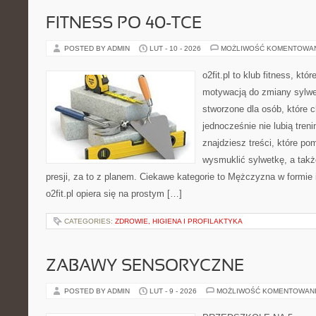
FITNESS PO 40-TCE
POSTED BY ADMIN
LUT - 10 - 2026
MOŻLIWOŚĆ KOMENTOWA
o2fit.pl to klub fitness, kt
motywacją do zmiany sylwetk
stworzone dla osób, które 
jednocześnie nie lubią treni
znajdziesz treści, które p
wysmuklić sylwetkę, a tak
presji, za to z planem. Ciekawe kategorie to Mężczyzna w formie i
o2fit.pl opiera się na prostym […]
CATEGORIES:
ZDROWIE, HIGIENA I PROFILAKTYKA
ZABAWY SENSORYCZNE
POSTED BY ADMIN
LUT - 9 - 2026
MOŻLIWOŚĆ KOMENTOWAN