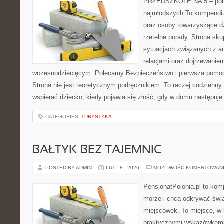
PRZEDSZKOLE NA 5 – port
najmłodszych To kompendi
oraz osoby towarzyszące d
rzetelne porady. Strona sku
sytuacjach związanych z ad
relacjami oraz dojrzewanie
wczesnodziecięcym. Polecamy Bezpieczeństwo i pierwsza pomoc 
Strona nie jest teoretycznym podręcznikiem. To raczej codzienny
wspierać dziecko, kiedy pojawia się złość, gdy w domu następuje
CATEGORIES:
TURYSTYKA
BAŁTYK BEZ TAJEMNIC
POSTED BY ADMIN
LUT - 8 - 2026
MOŻLIWOŚĆ KOMENTOWAN
PensjonatPolonia.pl to kom
morze i chcą odkrywać świ
miejscówek. To miejsce, w 
praktycznymi wskazówkami 