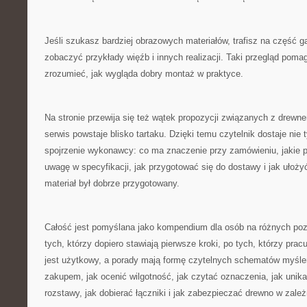
Jeśli szukasz bardziej obrazowych materiałów, trafisz na część g
zobaczyć przykłady więźb i innych realizacji. Taki przegląd poma
zrozumieć, jak wygląda dobry montaż w praktyce.
Na stronie przewija się też wątek propozycji związanych z drewne
serwis powstaje blisko tartaku. Dzięki temu czytelnik dostaje nie ty
spojrzenie wykonawcy: co ma znaczenie przy zamówieniu, jakie p
uwagę w specyfikacji, jak przygotować się do dostawy i jak uło
materiał był dobrze przygotowany.
Całość jest pomyślana jako kompendium dla osób na różnych p
tych, którzy dopiero stawiają pierwsze kroki, po tych, którzy pra
jest użytkowy, a porady mają formę czytelnych schematów myśle
zakupem, jak ocenić wilgotność, jak czytać oznaczenia, jak unik
rozstawy, jak dobierać łączniki i jak zabezpieczać drewno w zale