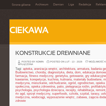
Archiwum
Damian
Liga
Redakcja
Reklam
Strona główna
CIEKAWA
KONSTRUKCJE DREWNIANE
POSTED BY ADMIN
POSTED ON LUT - 13 - 2026
MOŻLIWOŚĆ 
WYŁĄCZONA
Tagi:
apteka
,
aranżacja wnętrz
,
architektura
,
armatura
,
badania g
Budownictwo
,
choroby
,
diagnostyka
,
dieta
,
dom
,
edukacja domow
farmacja
,
fitness medyczny
,
genetyka
,
gotowanie
,
gry edukacyjne
kawiarnie
,
korepetycje
,
kuchnia
,
kulinaria
,
materiały budowlane
,
m
medycyna
,
mieszkanie
,
odchudzanie
,
ogród
,
ogrodnictwo
,
opieka
społeczna
,
opieka zdrowotna
,
patio
,
pielęgnacja roślin
,
profilaktyk
psychologia
,
psychologia dziecięca
,
recepty
,
rehabilitacja
,
remont
rtv agd
,
sprzęt medyczny
,
superfoods
,
szkoła
,
szpital
,
tarasy
,
usł
medyczna
,
wodociągi
,
wyposażenie wnętrz
,
zabawa
,
zajęcia dod
zdrowie