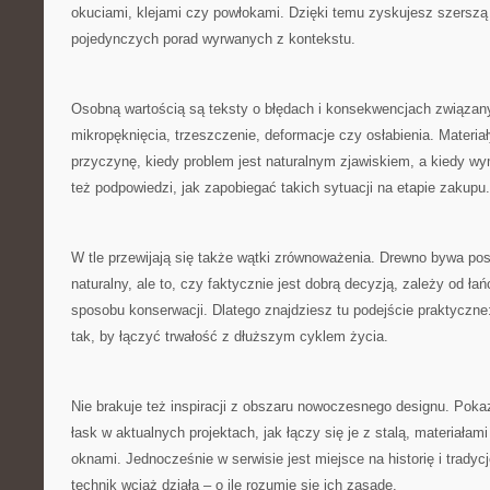
okuciami, klejami czy powłokami. Dzięki temu zyskujesz szersz
pojedynczych porad wyrwanych z kontekstu.
Osobną wartością są teksty o błędach i konsekwencjach związan
mikropęknięcia, trzeszczenie, deformacje czy osłabienia. Materia
przyczynę, kiedy problem jest naturalnym zjawiskiem, a kiedy wy
też podpowiedzi, jak zapobiegać takich sytuacji na etapie zakupu.
W tle przewijają się także wątki zrównoważenia. Drewno bywa pos
naturalny, ale to, czy faktycznie jest dobrą decyzją, zależy od ła
sposobu konserwacji. Dlatego znajdziesz tu podejście praktyczn
tak, by łączyć trwałość z dłuższym cyklem życia.
Nie brakuje też inspiracji z obszaru nowoczesnego designu. Poka
łask w aktualnych projektach, jak łączy się je z stalą, materiała
oknami. Jednocześnie w serwisie jest miejsce na historię i trady
technik wciąż działa – o ile rozumie się ich zasadę.