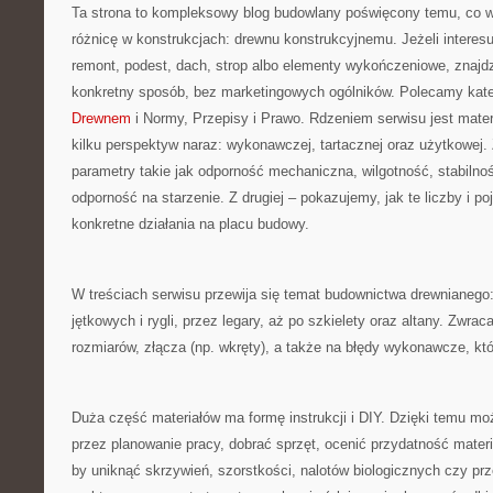
Ta strona to kompleksowy blog budowlany poświęcony temu, co w
różnicę w konstrukcjach: drewnu konstrukcyjnemu. Jeżeli interesuj
remont, podest, dach, strop albo elementy wykończeniowe, znajd
konkretny sposób, bez marketingowych ogólników. Polecamy kat
Drewnem
i Normy, Przepisy i Prawo. Rdzeniem serwisu jest mater
kilku perspektyw naraz: wykonawczej, tartacznej oraz użytkowej.
parametry takie jak odporność mechaniczna, wilgotność, stabilno
odporność na starzenie. Z drugiej – pokazujemy, jak te liczby i po
konkretne działania na placu budowy.
W treściach serwisu przewija się temat budownictwa drewnianego:
jętkowych i rygli, przez legary, aż po szkielety oraz altany. Zwr
rozmiarów, złącza (np. wkręty), a także na błędy wykonawcze, któ
Duża część materiałów ma formę instrukcji i DIY. Dzięki temu mo
przez planowanie pracy, dobrać sprzęt, ocenić przydatność materi
by uniknąć skrzywień, szorstkości, nalotów biologicznych czy p