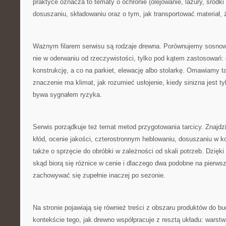
praktyce oznacza to tematy o ochronie (olejowanie, lazury, środki
dosuszaniu, składowaniu oraz o tym, jak transportować materiał, ż
Ważnym filarem serwisu są rodzaje drewna. Porównujemy sosnowo
nie w oderwaniu od rzeczywistości, tylko pod kątem zastosowań: c
konstrukcję, a co na parkiet, elewację albo stolarkę. Omawiamy t
znaczenie ma klimat, jak rozumieć usłojenie, kiedy sinizna jest t
bywa sygnałem ryzyka.
Serwis porządkuje też temat metod przygotowania tarcicy. Znajdzi
kłód, ocenie jakości, czterostronnym heblowaniu, dosuszaniu w 
także o sprzęcie do obróbki w zależności od skali potrzeb. Dzięki
skąd biorą się różnice w cenie i dlaczego dwa podobne na pierw
zachowywać się zupełnie inaczej po sezonie.
Na stronie pojawiają się również treści z obszaru produktów do b
kontekście tego, jak drewno współpracuje z resztą układu: wars