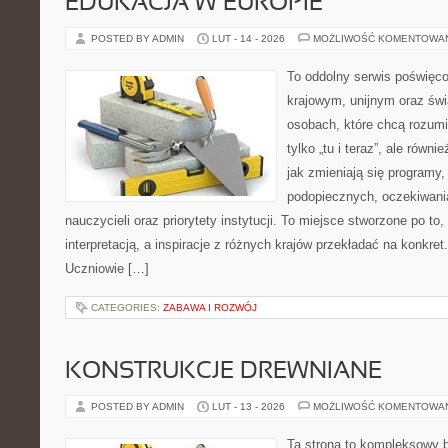
EDUKACJA W EUROPIE
POSTED BY ADMIN
LUT - 14 - 2026
MOŻLIWOŚĆ KOMENTOWA
To oddolny serwis poświęco
krajowym, unijnym oraz św
osobach, które chcą rozumie
tylko „tu i teraz”, ale równ
jak zmieniają się programy,
podopiecznych, oczekiwani
nauczycieli oraz priorytety instytucji. To miejsce stworzone po to
interpretacją, a inspiracje z różnych krajów przekładać na konkre
Uczniowie […]
CATEGORIES:
ZABAWA I ROZWÓJ
KONSTRUKCJE DREWNIANE
POSTED BY ADMIN
LUT - 13 - 2026
MOŻLIWOŚĆ KOMENTOWA
Ta strona to kompleksowy 