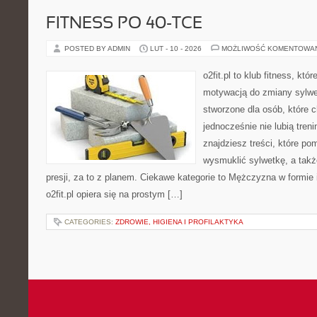
FITNESS PO 40-TCE
POSTED BY ADMIN
LUT - 10 - 2026
MOŻLIWOŚĆ KOMENTOWA
o2fit.pl to klub fitness, kt
motywacją do zmiany sylwetk
stworzone dla osób, które 
jednocześnie nie lubią treni
znajdziesz treści, które p
wysmuklić sylwetkę, a tak
presji, za to z planem. Ciekawe kategorie to Mężczyzna w formie i
o2fit.pl opiera się na prostym […]
CATEGORIES:
ZDROWIE, HIGIENA I PROFILAKTYKA