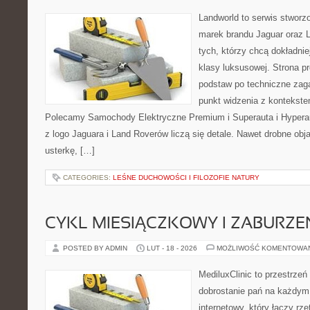
Landworld to serwis stworz
marek brandu Jaguar oraz L
tych, którzy chcą dokładni
klasy luksusowej. Strona p
podstaw po techniczne zaga
punkt widzenia z kontekstem
Polecamy Samochody Elektryczne Premium i Superauta i Hyper
z logo Jaguara i Land Roverów liczą się detale. Nawet drobne ob
usterkę, […]
CATEGORIES:
LEŚNE DUCHOWOŚCI I FILOZOFIE NATURY
CYKL MIESIĄCZKOWY I ZABURZE
POSTED BY ADMIN
LUT - 18 - 2026
MOŻLIWOŚĆ KOMENTOWA
MediluxClinic to przestrzeń
dobrostanie pań na każdym 
internetowy, który łączy rz