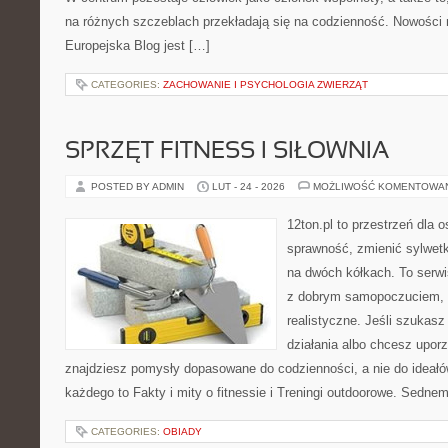
na różnych szczeblach przekładają się na codzienność. Nowości na
Europejska Blog jest […]
CATEGORIES:
ZACHOWANIE I PSYCHOLOGIA ZWIERZĄT
SPRZĘT FITNESS I SIŁOWNIA
POSTED BY ADMIN
LUT - 24 - 2026
MOŻLIWOŚĆ KOMENTOWA
12ton.pl to przestrzeń dla 
sprawność, zmienić sylwetk
na dwóch kółkach. To serwis
z dobrym samopoczuciem, a
realistyczne. Jeśli szukas
działania albo chcesz upor
znajdziesz pomysły dopasowane do codzienności, a nie do ideałów
każdego to Fakty i mity o fitnessie i Treningi outdoorowe. Sedne
CATEGORIES:
OBIADY