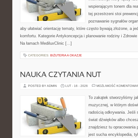
wspierającym tonem dla re
tej przestrzeni stoi prewen
poznawanie sygnałów organ
aby ułatwiać orientację tematy, które często bywają złożone, a j
komfortu. Kategorie Antykoncepcja i planowanie rodziny i Zdrowie
Na łamach MediluxClinic […]
CATEGORIES:
BIŻUTERIA A OKAZJE
NAUKA CZYTANIA NUT
POSTED BY ADMIN
LUT - 16 - 2026
MOŻLIWOŚĆ KOMENTOWA
To zakątek stworzyliśmy ja
muzycznej, w którym doświ
radością odkrywania. Jeśli
świat dźwięków albo chces
znajdziesz tu opracowania 
jest sucha encyklopedia, t