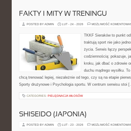
FAKTY I MITY W TRENINGU
POSTED BY ADMIN
LUT - 24 - 2026
MOŻLIWOŚĆ KOMENTOWA
TKKF Sieraków to punkt odn
traktują sport nie jako jedn
życia. Serwis łączy perspe
codziennością: pokazuje, j
kroku, jak dbać o zdrowie o
duchu mądrego wysiłku. To 
chcą trenować lepiej, niezależnie od tego, czy są na etapie pie
Sporty drużynowe i Psychologia sportu. W centrum serwisu stoi [
CATEGORIES:
PIELĘGNACJA WŁOSÓW
SHISEIDO (JAPONIA)
POSTED BY ADMIN
LUT - 23 - 2026
MOŻLIWOŚĆ KOMENTOWA