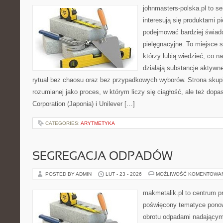
johnmasters-polska.pl to se
interesują się produktami p
podejmować bardziej świa
pielęgnacyjne. To miejsce 
którzy lubią wiedzieć, co na
działają substancje aktywn
rytuał bez chaosu oraz bez przypadkowych wyborów. Strona skupia
rozumianej jako proces, w którym liczy się ciągłość, ale też do
Corporation (Japonia) i Unilever […]
CATEGORIES:
ARYTMETYKA
SEGREGACJA ODPADÓW
POSTED BY ADMIN
LUT - 23 - 2026
MOŻLIWOŚĆ KOMENTOWA
makmetalik.pl to centrum 
poświęcony tematyce pono
obrotu odpadami nadającym