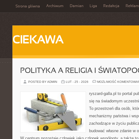
Archiwum
Damian
Liga
Redakcja
Reklam
Strona główna
CIEKAWA
POLITYKA A RELIGIA I ŚWIATOP
POSTED BY ADMIN
LUT - 25 - 2026
MOŻLIWOŚĆ KOMENTOWA
ryszard-galla.pl to portal p
się na świadomym uczestni
To przestrzeń dla osób, któ
mechanizmy państwa i wspó
zachodzące w życiu public
budować własne zdanie w op
W centrum pozostaje człowiek jako członek wspólnoty, a także t