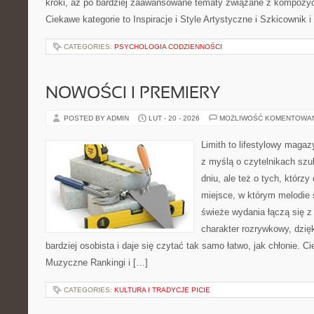
kroki, aż po bardziej zaawansowane tematy związane z kompozyc
Ciekawe kategorie to Inspiracje i Style Artystyczne i Szkicownik 
CATEGORIES:
PSYCHOLOGIA CODZIENNOŚCI
NOWOŚCI I PREMIERY
POSTED BY ADMIN
LUT - 20 - 2026
MOŻLIWOŚĆ KOMENTOWA
Limith to lifestylowy maga
z myślą o czytelnikach sz
dniu, ale też o tych, którzy
miejsce, w którym melodie s
świeże wydania łączą się z
charakter rozrywkowy, dzię
bardziej osobista i daje się czytać tak samo łatwo, jak chłonie. C
Muzyczne Rankingi i […]
CATEGORIES:
KULTURA I TRADYCJE PICIE