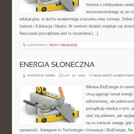
historia o zdobywaniu wied
wczesnoszkolnego aż po n
edukacyjne, w duchu wzajemnego szacunku oraz rozwoju. Dobre k
świecie i Edukacja i Nauka. W centrum działań znajduje się dziec
Nauczanie początkowe jest tu rozumiana […]
CATEGORIES:
TESTY I RECENZJE
ENERGIA SŁONECZNA
POSTED BY ADMIN
LUT - 12 - 2026
MOŻLIWOŚĆ KOMENTOWA
Wikana BioEnergia to serwi
chcą ogarnąć temat energi
wdrożeniowy, ale jednocześ
porządkuje wiedzę o tym, j
stać się paliwem, jak wyglą
na co zwracać uwagę, gdy 
sprawność. Kategorie to Technologie i innowacje i BioEnergia. Na 