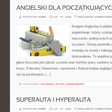
ANGIELSKI DLA POCZĄTKUJĄCY
POSTED BY ADMIN
LUT - 19 - 2026
MOŻLIWOŚĆ KOMENTOWA
Kongres Anglistów to platfo
angielskiego, którzy szuk
nauczania i praktycznych 
uczniami. Strona powstała 
stawiają na rozwój i traktuj
doskonalenie. To wspólna prz
gdzie kluczowa jest jakość uczenia oraz komfort pracy zarówno na
kursu. Polecamy Słownictwo i wyrażenia i Kultura krajów anglojęz
się na przekonaniu, […]
CATEGORIES:
FILOZOFIA I ETYKA CODZIENNOŚCI
SUPERAUTA I HYPERAUTA
POSTED BY ADMIN
LUT - 19 - 2026
MOŻLIWOŚĆ KOMENTOWA