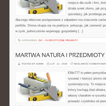
miejsce dla osób i firm, któ
działa rynek złomu, jak pr
sprzedaży, jak przebiega pr
dlaczego właściwe postępowanie z odpadami ma znaczenie zarówno
portfela. Strona skupia się na praktyce: pokazuje, jak zamienić 
w zysk, jednocześnie wspierając gospodarkę […]
CATEGORIES:
DIY – FLORYSTYCZNE PROJEKTY
MARTWA NATURA I PRZEDMIOTY
POSTED BY ADMIN
LUT - 21 - 2026
MOŻLIWOŚĆ KOMENTOWA
Elfiki777 to pełen pomysłów
rysować i tworzyć pismo o
systematyczny. To miejsce 
którzy kochają ślad ołówka
własny charakter w rysunku
prowadzi czytelnika od pie