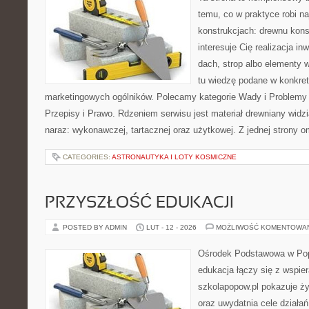
temu, co w praktyce robi n
konstrukcjach: drewnu kons
interesuje Cię realizacja in
dach, strop albo elementy 
tu wiedzę podane w konkre
marketingowych ogólników. Polecamy kategorie Wady i Problemy
Przepisy i Prawo. Rdzeniem serwisu jest materiał drewniany widz
naraz: wykonawczej, tartacznej oraz użytkowej. Z jednej strony
CATEGORIES:
ASTRONAUTYKA I LOTY KOSMICZNE
PRZYSZŁOŚĆ EDUKACJI
POSTED BY ADMIN
LUT - 12 - 2026
MOŻLIWOŚĆ KOMENTOWA
Ośrodek Podstawowa w Pop
edukacja łączy się z wspie
szkolapopow.pl pokazuje ży
oraz uwydatnia cele działań