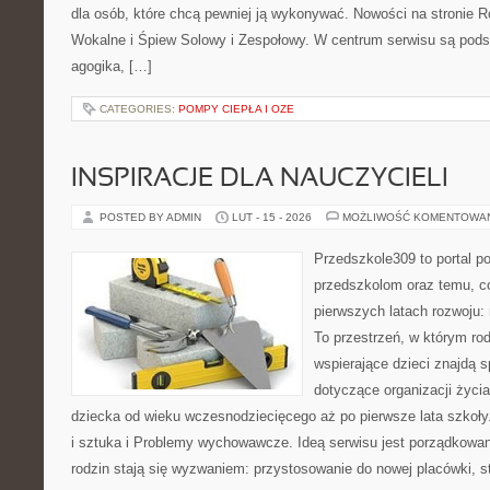
dla osób, które chcą pewniej ją wykonywać. Nowości na stronie R
Wokalne i Śpiew Solowy i Zespołowy. W centrum serwisu są podst
agogika, […]
CATEGORIES:
POMPY CIEPŁA I OZE
INSPIRACJE DLA NAUCZYCIELI
POSTED BY ADMIN
LUT - 15 - 2026
MOŻLIWOŚĆ KOMENTOWA
Przedszkole309 to portal 
przedszkolom oraz temu, c
pierwszych latach rozwoju
To przestrzeń, w którym ro
wspierające dzieci znajdą s
dotyczące organizacji życi
dziecka od wieku wczesnodziecięcego aż po pierwsze lata szkoł
i sztuka i Problemy wychowawcze. Ideą serwisu jest porządkowani
rodzin stają się wyzwaniem: przystosowanie do nowej placówki, s