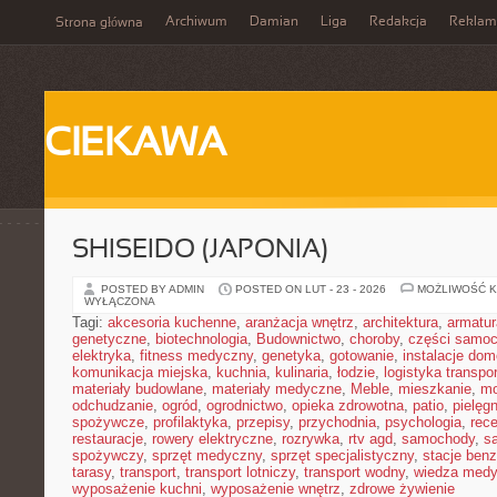
Archiwum
Damian
Liga
Redakcja
Reklam
Strona główna
CIEKAWA
SHISEIDO (JAPONIA)
POSTED BY ADMIN
POSTED ON LUT - 23 - 2026
MOŻLIWOŚĆ 
WYŁĄCZONA
Tagi:
akcesoria kuchenne
,
aranżacja wnętrz
,
architektura
,
armatur
genetyczne
,
biotechnologia
,
Budownictwo
,
choroby
,
części samo
elektryka
,
fitness medyczny
,
genetyka
,
gotowanie
,
instalacje do
komunikacja miejska
,
kuchnia
,
kulinaria
,
łodzie
,
logistyka transpo
materiały budowlane
,
materiały medyczne
,
Meble
,
mieszkanie
,
mo
odchudzanie
,
ogród
,
ogrodnictwo
,
opieka zdrowotna
,
patio
,
pielęgn
spożywcze
,
profilaktyka
,
przepisy
,
przychodnia
,
psychologia
,
rece
restauracje
,
rowery elektryczne
,
rozrywka
,
rtv agd
,
samochody
,
s
spożywczy
,
sprzęt medyczny
,
sprzęt specjalistyczny
,
stacje ben
tarasy
,
transport
,
transport lotniczy
,
transport wodny
,
wiedza med
wyposażenie kuchni
,
wyposażenie wnętrz
,
zdrowe żywienie