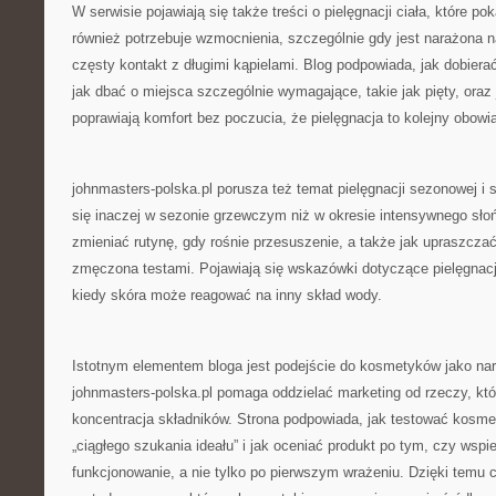
W serwisie pojawiają się także treści o pielęgnacji ciała, które po
również potrzebuje wzmocnienia, szczególnie gdy jest narażona n
częsty kontakt z długimi kąpielami. Blog podpowiada, jak dobiera
jak dbać o miejsca szczególnie wymagające, takie jak pięty, oraz
poprawiają komfort bez poczucia, że pielęgnacja to kolejny obowi
johnmasters-polska.pl porusza też temat pielęgnacji sezonowej i 
się inaczej w sezonie grzewczym niż w okresie intensywnego słoń
zmieniać rutynę, gdy rośnie przesuszenie, a także jak upraszczać
zmęczona testami. Pojawiają się wskazówki dotyczące pielęgnacj
kiedy skóra może reagować na inny skład wody.
Istotnym elementem bloga jest podejście do kosmetyków jako narz
johnmasters-polska.pl pomaga oddzielać marketing od rzeczy, któ
koncentracja składników. Strona podpowiada, jak testować kosme
„ciągłego szukania ideału” i jak oceniać produkt po tym, czy wspi
funkcjonowanie, a nie tylko po pierwszym wrażeniu. Dzięki temu c