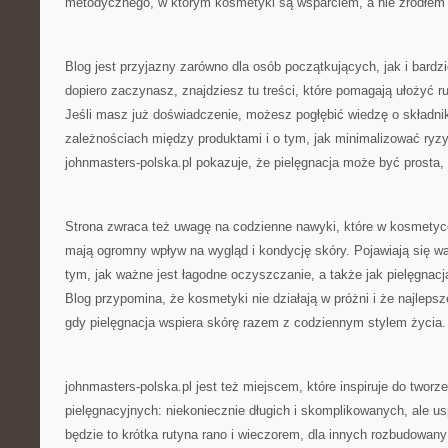
metodycznego, w którym kosmetyki są wsparciem, a nie źródłem f
Blog jest przyjazny zarówno dla osób początkujących, jak i bard
dopiero zaczynasz, znajdziesz tu treści, które pomagają ułożyć r
Jeśli masz już doświadczenie, możesz pogłębić wiedzę o składni
zależnościach między produktami i o tym, jak minimalizować ryzy
johnmasters-polska.pl pokazuje, że pielęgnacja może być prosta
Strona zwraca też uwagę na codzienne nawyki, które w kosmetyc
mają ogromny wpływ na wygląd i kondycję skóry. Pojawiają się wąt
tym, jak ważne jest łagodne oczyszczanie, a także jak pielęgnacj
Blog przypomina, że kosmetyki nie działają w próżni i że najlepsz
gdy pielęgnacja wspiera skórę razem z codziennym stylem życia.
johnmasters-polska.pl jest też miejscem, które inspiruje do tworz
pielęgnacyjnych: niekoniecznie długich i skomplikowanych, ale u
będzie to krótka rutyna rano i wieczorem, dla innych rozbudowan