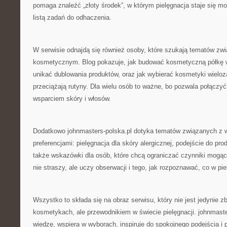
pomaga znaleźć „złoty środek”, w którym pielęgnacja staje się mo
listą zadań do odhaczenia.
W serwisie odnajdą się również osoby, które szukają tematów z
kosmetycznym. Blog pokazuje, jak budować kosmetyczną półkę w
unikać dublowania produktów, oraz jak wybierać kosmetyki wieloz
przeciążają rutyny. Dla wielu osób to ważne, bo pozwala połącz
wsparciem skóry i włosów.
Dodatkowo johnmasters-polska.pl dotyka tematów związanych z w
preferencjami: pielęgnacja dla skóry alergicznej, podejście do p
także wskazówki dla osób, które chcą ograniczać czynniki mogąc
nie straszy, ale uczy obserwacji i tego, jak rozpoznawać, co w pie
Wszystko to składa się na obraz serwisu, który nie jest jedynie z
kosmetykach, ale przewodnikiem w świecie pielęgnacji. johnmaste
wiedzę, wspiera w wyborach, inspiruje do spokojnego podejścia i