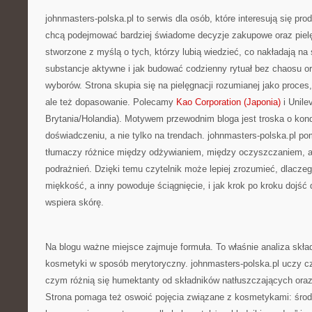
johnmasters-polska.pl to serwis dla osób, które interesują się pro
chcą podejmować bardziej świadome decyzje zakupowe oraz piel
stworzone z myślą o tych, którzy lubią wiedzieć, co nakładają na s
substancje aktywne i jak budować codzienny rytuał bez chaosu 
wyborów. Strona skupia się na pielęgnacji rozumianej jako proces,
ale też dopasowanie. Polecamy
Kao Corporation (Japonia)
i Unile
Brytania/Holandia). Motywem przewodnim bloga jest troska o kond
doświadczeniu, a nie tylko na trendach. johnmasters-polska.pl p
tłumaczy różnice między odżywianiem, między oczyszczaniem, a
podrażnień. Dzięki temu czytelnik może lepiej zrozumieć, dlacze
miękkość, a inny powoduje ściągnięcie, i jak krok po kroku dojść d
wspiera skórę.
Na blogu ważne miejsce zajmuje formuła. To właśnie analiza skł
kosmetyki w sposób merytoryczny. johnmasters-polska.pl uczy czy
czym różnią się humektanty od składników natłuszczających oraz
Strona pomaga też oswoić pojęcia związane z kosmetykami: środ