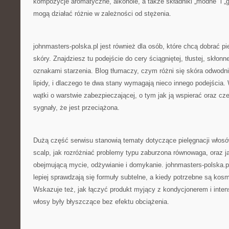
kompozycje aromatyczne, alkohole, a także składniki „modne” i „g
mogą działać różnie w zależności od stężenia.
johnmasters-polska.pl jest również dla osób, które chcą dobrać pi
skóry. Znajdziesz tu podejście do cery ściągniętej, tłustej, skłonn
oznakami starzenia. Blog tłumaczy, czym różni się skóra odwodni
lipidy, i dlaczego te dwa stany wymagają nieco innego podejścia. 
wątki o warstwie zabezpieczającej, o tym jak ją wspierać oraz cz
sygnały, że jest przeciążona.
Dużą część serwisu stanowią tematy dotyczące pielęgnacji włosów
scalp, jak rozróżniać problemy typu zaburzona równowaga, oraz 
obejmującą mycie, odżywianie i domykanie. johnmasters-polska.
lepiej sprawdzają się formuły subtelne, a kiedy potrzebne są kosm
Wskazuje też, jak łączyć produkt myjący z kondycjonerem i int
włosy były błyszczące bez efektu obciążenia.