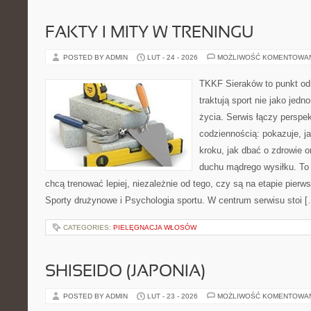
FAKTY I MITY W TRENINGU
POSTED BY ADMIN
LUT - 24 - 2026
MOŻLIWOŚĆ KOMENTOWA
TKKF Sieraków to punkt odn
traktują sport nie jako jedn
życia. Serwis łączy perspe
codziennością: pokazuje, j
kroku, jak dbać o zdrowie o
duchu mądrego wysiłku. To 
chcą trenować lepiej, niezależnie od tego, czy są na etapie pie
Sporty drużynowe i Psychologia sportu. W centrum serwisu stoi [
CATEGORIES:
PIELĘGNACJA WŁOSÓW
SHISEIDO (JAPONIA)
POSTED BY ADMIN
LUT - 23 - 2026
MOŻLIWOŚĆ KOMENTOWA