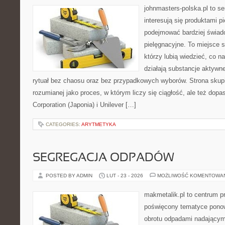
johnmasters-polska.pl to se
interesują się produktami p
podejmować bardziej świa
pielęgnacyjne. To miejsce 
którzy lubią wiedzieć, co na
działają substancje aktywn
rytuał bez chaosu oraz bez przypadkowych wyborów. Strona skupia
rozumianej jako proces, w którym liczy się ciągłość, ale też do
Corporation (Japonia) i Unilever […]
CATEGORIES:
ARYTMETYKA
SEGREGACJA ODPADÓW
POSTED BY ADMIN
LUT - 23 - 2026
MOŻLIWOŚĆ KOMENTOWA
makmetalik.pl to centrum 
poświęcony tematyce pono
obrotu odpadami nadającym