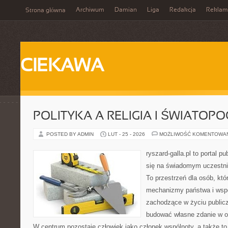
Archiwum
Damian
Liga
Redakcja
Reklam
Strona główna
CIEKAWA
POLITYKA A RELIGIA I ŚWIATOP
POSTED BY ADMIN
LUT - 25 - 2026
MOŻLIWOŚĆ KOMENTOWA
ryszard-galla.pl to portal p
się na świadomym uczestni
To przestrzeń dla osób, któ
mechanizmy państwa i wspó
zachodzące w życiu public
budować własne zdanie w op
W centrum pozostaje człowiek jako członek wspólnoty, a także t