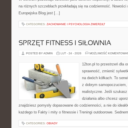
na różnych szczeblach przekładają się na codzienność. Nowości na
Europejska Blog jest […]
CATEGORIES:
ZACHOWANIE I PSYCHOLOGIA ZWIERZĄT
SPRZĘT FITNESS I SIŁOWNIA
POSTED BY ADMIN
LUT - 24 - 2026
MOŻLIWOŚĆ KOMENTOWA
12ton.pl to przestrzeń dla 
sprawność, zmienić sylwetk
na dwóch kółkach. To serwis
z dobrym samopoczuciem, a
realistyczne. Jeśli szukas
działania albo chcesz upor
znajdziesz pomysły dopasowane do codzienności, a nie do ideałów
każdego to Fakty i mity o fitnessie i Treningi outdoorowe. Sedne
CATEGORIES:
OBIADY