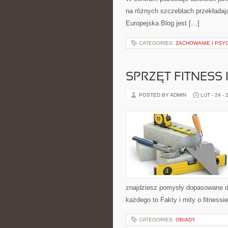
na różnych szczeblach przekładają
Europejska Blog jest […]
CATEGORIES:
ZACHOWANIE I PSY
SPRZĘT FITNESS 
POSTED BY ADMIN
LUT - 24 - 
znajdziesz pomysły dopasowane do 
każdego to Fakty i mity o fitness
CATEGORIES:
OBIADY