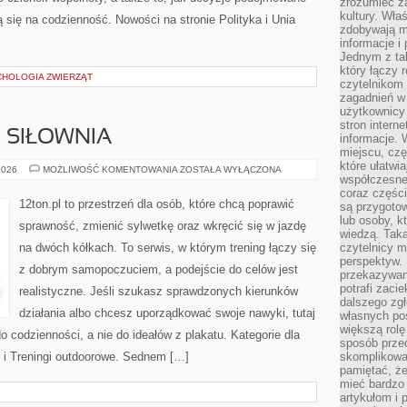
zrozumieć za
kultury. Wła
 się na codzienność. Nowości na stronie Polityka i Unia
zdobywają mi
informacje i
Jednym z ta
który łączy 
CHOLOGIA ZWIERZĄT
czytelnikom
zagadnień w
użytkownicy
stron intern
I SIŁOWNIA
informacje. 
miejscu, czę
które ułatwi
SPRZĘT
2026
MOŻLIWOŚĆ KOMENTOWANIA
ZOSTAŁA WYŁĄCZONA
współczesne 
FITNESS
I
coraz części
SIŁOWNIA
12ton.pl to przestrzeń dla osób, które chcą poprawić
są przygoto
lub osoby, kt
sprawność, zmienić sylwetkę oraz wkręcić się w jazdę
wiedzą. Taka
na dwóch kółkach. To serwis, w którym trening łączy się
czytelnicy m
perspektyw. 
z dobrym samopoczuciem, a podejście do celów jest
przekazywani
potrafi zaci
realistyczne. Jeśli szukasz sprawdzonych kierunków
dalszego zgł
działania albo chcesz uporządkować swoje nawyki, tutaj
własnych po
większą rolę
codzienności, a nie do ideałów z plakatu. Kategorie dla
sposób przed
ie i Treningi outdoorowe. Sednem […]
skomplikowa
pamiętać, ż
mieć bardzo
artykułom i 