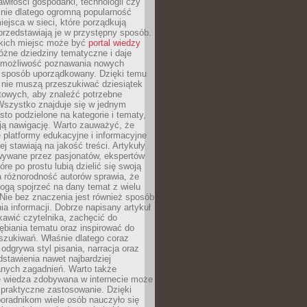
wiłości gospodarki, technologii czy
śnie dlatego ogromną popularność
ejsca w sieci, które porządkują
 przedstawiają je w przystępny sposób.
kich miejsc może być
portal wiedzy
różne dziedziny tematyczne i daje
 możliwość poznawania nowych
 sposób uporządkowany. Dzięki temu
 nie muszą przeszukiwać dziesiątek
etowych, aby znaleźć potrzebne
Wszystko znajduje się w jednym
sto podzielone na kategorie i tematy,
ają nawigację. Warto zauważyć, że
platformy edukacyjne i informacyjne
ej stawiają na jakość treści. Artykuły
wywane przez pasjonatów, ekspertów
óre po prostu lubią dzielić się swoją
 różnorodność autorów sprawia, że
ogą spojrzeć na dany temat z wielu
Nie bez znaczenia jest również sposób
a informacji. Dobrze napisany artykuł
ekawić czytelnika, zachęcić do
ębiania tematu oraz inspirować do
szukiwań. Właśnie dlatego coraz
 odgrywa styl pisania, narracja oraz
stawienia nawet najbardziej
nych zagadnień. Warto także
e wiedza zdobywana w internecie może
 praktyczne zastosowanie. Dzięki
poradnikom wiele osób nauczyło się