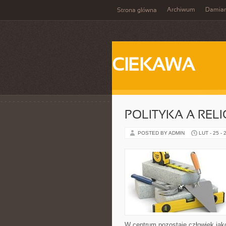
Archiwum
Damia
Strona główna
CIEKAWA
POLITYKA A RELI
POSTED BY ADMIN
LUT - 25 - 
W centrum pozostaje człowiek jak