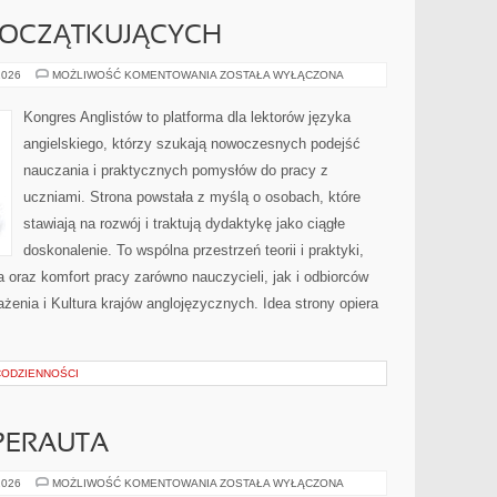
POCZĄTKUJĄCYCH
ANGIELSKI
2026
MOŻLIWOŚĆ KOMENTOWANIA
ZOSTAŁA WYŁĄCZONA
DLA
POCZĄTKUJĄCYCH
Kongres Anglistów to platforma dla lektorów języka
angielskiego, którzy szukają nowoczesnych podejść
nauczania i praktycznych pomysłów do pracy z
uczniami. Strona powstała z myślą o osobach, które
stawiają na rozwój i traktują dydaktykę jako ciągłe
doskonalenie. To wspólna przestrzeń teorii i praktyki,
a oraz komfort pracy zarówno nauczycieli, jak i odbiorców
żenia i Kultura krajów anglojęzycznych. Idea strony opiera
 CODZIENNOŚCI
PERAUTA
SUPERAUTA
2026
MOŻLIWOŚĆ KOMENTOWANIA
ZOSTAŁA WYŁĄCZONA
I