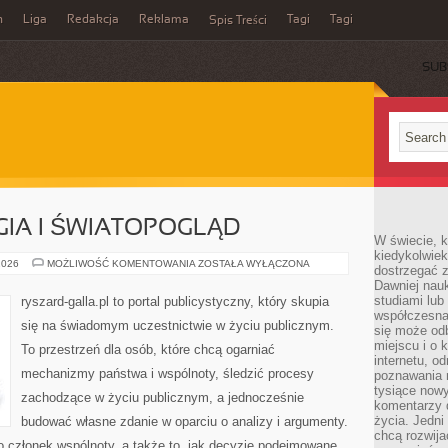
n
Liga
Redakcja
Reklama
Tagi
Tagi
Spis Treści
SUB
GIA I ŚWIATOPOGLĄD
W świecie, k
kiedykolwiek
POLITYKA
2026
MOŻLIWOŚĆ KOMENTOWANIA
ZOSTAŁA WYŁĄCZONA
dostrzegać 
A
Dawniej nauk
RELIGIA
I
studiami lub
ryszard-galla.pl to portal publicystyczny, który skupia
ŚWIATOPOGLĄD
współczesna
się na świadomym uczestnictwie w życiu publicznym.
się może od
miejscu i o 
To przestrzeń dla osób, które chcą ogarniać
internetu, o
mechanizmy państwa i wspólnoty, śledzić procesy
poznawania 
tysiące nowy
zachodzące w życiu publicznym, a jednocześnie
komentarzy 
życia. Jedni
budować własne zdanie w oparciu o analizy i argumenty.
chcą rozwija
o członek wspólnoty, a także to, jak decyzje podejmowane