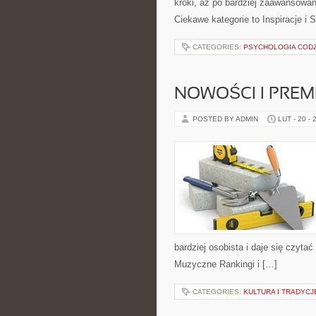
kroki, aż po bardziej zaawansowa
Ciekawe kategorie to Inspiracje i 
CATEGORIES:
PSYCHOLOGIA CODZ
NOWOŚCI I PREM
POSTED BY ADMIN
LUT - 20 - 
bardziej osobista i daje się czytać
Muzyczne Rankingi i […]
CATEGORIES:
KULTURA I TRADYCJE