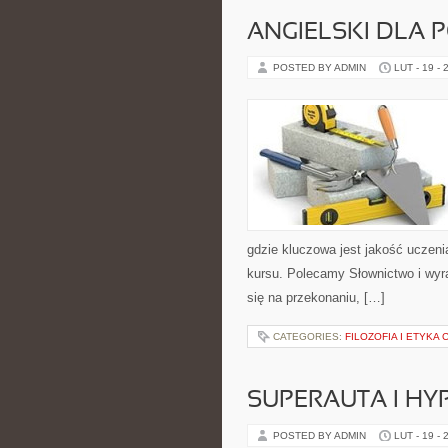
ANGIELSKI DLA 
POSTED BY ADMIN
LUT - 19 - 
gdzie kluczowa jest jakość uczeni
kursu. Polecamy Słownictwo i wyra
się na przekonaniu, […]
CATEGORIES:
FILOZOFIA I ETYKA
SUPERAUTA I HY
POSTED BY ADMIN
LUT - 19 - 