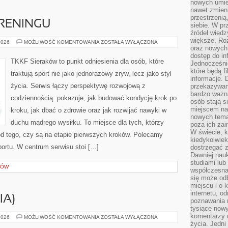
nowych umiej
nawet zmieni
przestrzenią
TRENINGU
siebie. W pr
źródeł wied
większe. Roz
FAKTY
2026
MOŻLIWOŚĆ KOMENTOWANIA
ZOSTAŁA WYŁĄCZONA
I
oraz nowych 
MITY
dostęp do inf
W
TKKF Sieraków to punkt odniesienia dla osób, które
Jednocześnie
TRENINGU
które będą fi
traktują sport nie jako jednorazowy zryw, lecz jako styl
informacje. 
życia. Serwis łączy perspektywę rozwojową z
przekazywani
bardzo ważną
codziennością: pokazuje, jak budować kondycję krok po
osób stają s
miejscem nau
kroku, jak dbać o zdrowie oraz jak rozwijać nawyki w
nowych tema
duchu mądrego wysiłku. To miejsce dla tych, którzy
poza ich zai
W świecie, k
 od tego, czy są na etapie pierwszych kroków. Polecamy
kiedykolwiek
ortu. W centrum serwisu stoi […]
dostrzegać 
Dawniej nauk
studiami lub
SÓW
współczesna
się może od
miejscu i o 
internetu, o
IA)
poznawania 
tysiące nowy
komentarzy 
SHISEIDO
2026
MOŻLIWOŚĆ KOMENTOWANIA
ZOSTAŁA WYŁĄCZONA
(JAPONIA)
życia. Jedni