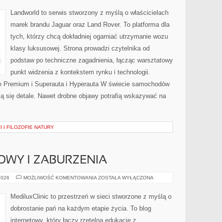
HYPERAUTA
Landworld to serwis stworzony z myślą o właścicielach
marek brandu Jaguar oraz Land Rover. To platforma dla
tych, którzy chcą dokładniej ogarniać utrzymanie wozu
klasy luksusowej. Strona prowadzi czytelnika od
podstaw po techniczne zagadnienia, łącząc warsztatowy
punkt widzenia z kontekstem rynku i technologii.
 Premium i Superauta i Hyperauta W świecie samochodów
zą się detale. Nawet drobne objawy potrafią wskazywać na
I FILOZOFIE NATURY
OWY I ZABURZENIA
CYKL
2026
MOŻLIWOŚĆ KOMENTOWANIA
ZOSTAŁA WYŁĄCZONA
MIESIĄCZKOWY
I
ZABURZENIA
MediluxClinic to przestrzeń w sieci stworzone z myślą o
dobrostanie pań na każdym etapie życia. To blog
internetowy, który łączy rzetelną edukację z