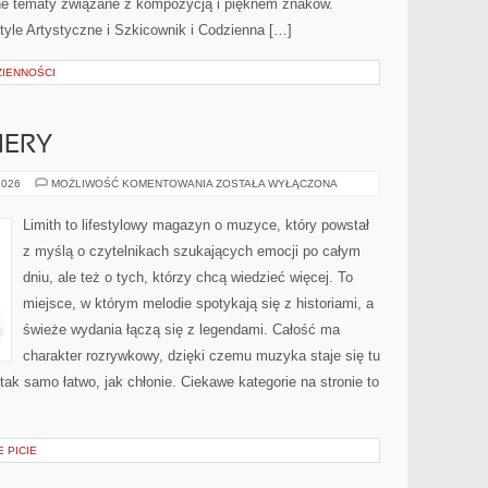
ne tematy związane z kompozycją i pięknem znaków.
Style Artystyczne i Szkicownik i Codzienna […]
IENNOŚCI
IERY
NOWOŚCI
2026
MOŻLIWOŚĆ KOMENTOWANIA
ZOSTAŁA WYŁĄCZONA
I
PREMIERY
Limith to lifestylowy magazyn o muzyce, który powstał
z myślą o czytelnikach szukających emocji po całym
dniu, ale też o tych, którzy chcą wiedzieć więcej. To
miejsce, w którym melodie spotykają się z historiami, a
świeże wydania łączą się z legendami. Całość ma
charakter rozrywkowy, dzięki czemu muzyka staje się tu
 tak samo łatwo, jak chłonie. Ciekawe kategorie na stronie to
 PICIE