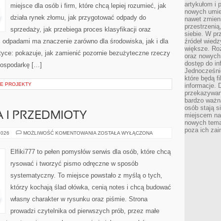
artykułom i 
miejsce dla osób i firm, które chcą lepiej rozumieć, jak
nowych umiej
działa rynek złomu, jak przygotować odpady do
nawet zmieni
przestrzenią
sprzedaży, jak przebiega proces klasyfikacji oraz
siebie. W pr
 odpadami ma znaczenie zarówno dla środowiska, jak i dla
źródeł wied
większe. Roz
aktyce: pokazuje, jak zamienić pozornie bezużyteczne rzeczy
oraz nowych 
dostęp do inf
gospodarkę […]
Jednocześnie
które będą fi
NE PROJEKTY
informacje. 
przekazywani
bardzo ważną
osób stają s
 I PRZEDMIOTY
miejscem nau
nowych tema
poza ich zai
MARTWA
2026
MOŻLIWOŚĆ KOMENTOWANIA
ZOSTAŁA WYŁĄCZONA
NATURA
I
PRZEDMIOTY
Elfiki777 to pełen pomysłów serwis dla osób, które chcą
rysować i tworzyć pismo odręczne w sposób
systematyczny. To miejsce powstało z myślą o tych,
którzy kochają ślad ołówka, cenią notes i chcą budować
własny charakter w rysunku oraz piśmie. Strona
prowadzi czytelnika od pierwszych prób, przez małe