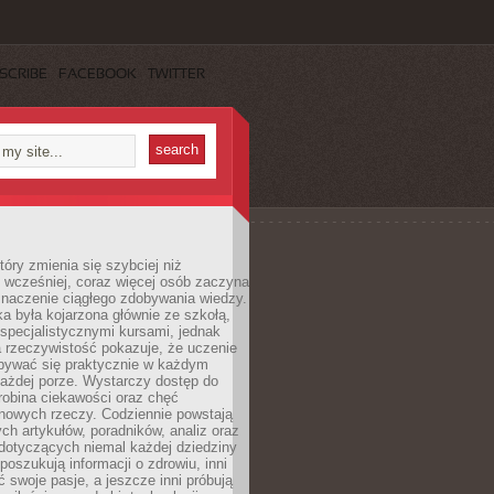
SCRIBE
FACEBOOK
TWITTER
tóry zmienia się szybciej niż
 wcześniej, coraz więcej osób zaczyna
znaczenie ciągłego zdobywania wiedzy.
a była kojarzona głównie ze szkołą,
 specjalistycznymi kursami, jednak
 rzeczywistość pokazuje, że uczenie
bywać się praktycznie w każdym
każdej porze. Wystarczy dostęp do
drobina ciekawości oraz chęć
nowych rzeczy. Codziennie powstają
ch artykułów, poradników, analiz oraz
dotyczących niemal każdej dziedziny
 poszukują informacji o zdrowiu, inni
ć swoje pasje, a jeszcze inni próbują