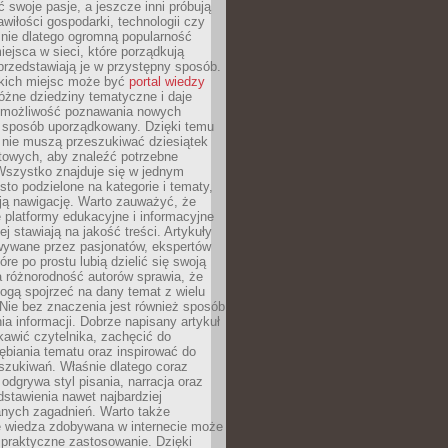
ć swoje pasje, a jeszcze inni próbują
wiłości gospodarki, technologii czy
śnie dlatego ogromną popularność
ejsca w sieci, które porządkują
 przedstawiają je w przystępny sposób.
kich miejsc może być
portal wiedzy
różne dziedziny tematyczne i daje
 możliwość poznawania nowych
 sposób uporządkowany. Dzięki temu
 nie muszą przeszukiwać dziesiątek
etowych, aby znaleźć potrzebne
Wszystko znajduje się w jednym
sto podzielone na kategorie i tematy,
ają nawigację. Warto zauważyć, że
platformy edukacyjne i informacyjne
ej stawiają na jakość treści. Artykuły
wywane przez pasjonatów, ekspertów
óre po prostu lubią dzielić się swoją
 różnorodność autorów sprawia, że
ogą spojrzeć na dany temat z wielu
Nie bez znaczenia jest również sposób
a informacji. Dobrze napisany artykuł
ekawić czytelnika, zachęcić do
ębiania tematu oraz inspirować do
szukiwań. Właśnie dlatego coraz
 odgrywa styl pisania, narracja oraz
stawienia nawet najbardziej
nych zagadnień. Warto także
e wiedza zdobywana w internecie może
 praktyczne zastosowanie. Dzięki