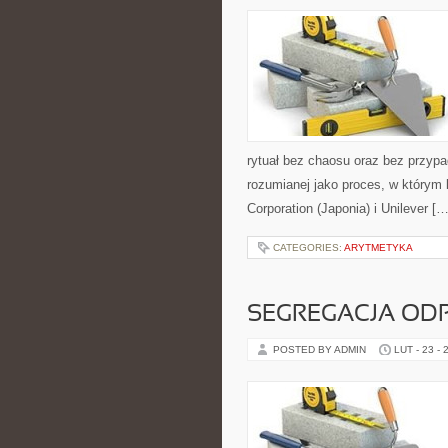
rytuał bez chaosu oraz bez przypa
rozumianej jako proces, w którym 
Corporation (Japonia) i Unilever […
CATEGORIES:
ARYTMETYKA
SEGREGACJA O
POSTED BY ADMIN
LUT - 23 - 