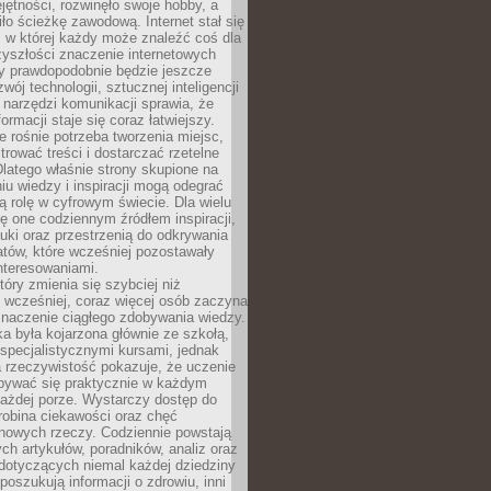
ętności, rozwinęło swoje hobby, a
ło ścieżkę zawodową. Internet stał się
, w której każdy może znaleźć coś dla
zyszłości znaczenie internetowych
zy prawdopodobnie będzie jeszcze
wój technologii, sztucznej inteligencji
narzędzi komunikacji sprawia, że
ormacji staje się coraz łatwiejszy.
 rośnie potrzeba tworzenia miejsc,
ltrować treści i dostarczać rzetelne
Dlatego właśnie strony skupione na
u wiedzy i inspiracji mogą odegrać
 rolę w cyfrowym świecie. Dla wielu
ię one codziennym źródłem inspiracji,
ki oraz przestrzenią do odkrywania
tów, które wcześniej pozostawały
nteresowaniami.
tóry zmienia się szybciej niż
 wcześniej, coraz więcej osób zaczyna
znaczenie ciągłego zdobywania wiedzy.
a była kojarzona głównie ze szkołą,
 specjalistycznymi kursami, jednak
 rzeczywistość pokazuje, że uczenie
bywać się praktycznie w każdym
każdej porze. Wystarczy dostęp do
drobina ciekawości oraz chęć
nowych rzeczy. Codziennie powstają
ch artykułów, poradników, analiz oraz
dotyczących niemal każdej dziedziny
 poszukują informacji o zdrowiu, inni