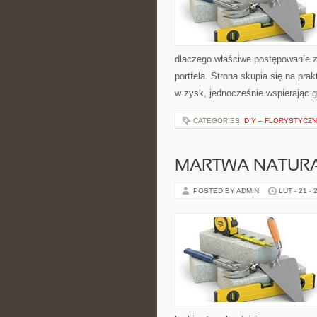
dlaczego właściwe postępowanie z
portfela. Strona skupia się na pr
w zysk, jednocześnie wspierając 
CATEGORIES:
DIY – FLORYSTYCZ
MARTWA NATURA
POSTED BY ADMIN
LUT - 21 - 