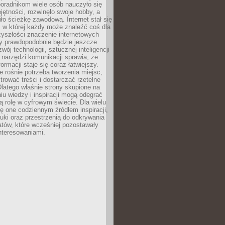
poradnikom wiele osób nauczyło się
ętności, rozwinęło swoje hobby, a
ło ścieżkę zawodową. Internet stał się
, w której każdy może znaleźć coś dla
zyszłości znaczenie internetowych
zy prawdopodobnie będzie jeszcze
wój technologii, sztucznej inteligencji
narzędzi komunikacji sprawia, że
ormacji staje się coraz łatwiejszy.
 rośnie potrzeba tworzenia miejsc,
ltrować treści i dostarczać rzetelne
Dlatego właśnie strony skupione na
u wiedzy i inspiracji mogą odegrać
 rolę w cyfrowym świecie. Dla wielu
ię one codziennym źródłem inspiracji,
ki oraz przestrzenią do odkrywania
tów, które wcześniej pozostawały
nteresowaniami.