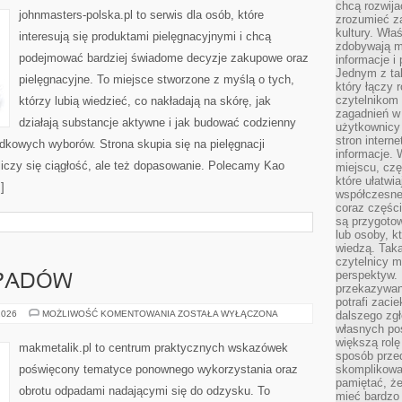
chcą rozwija
johnmasters-polska.pl to serwis dla osób, które
zrozumieć za
kultury. Wła
interesują się produktami pielęgnacyjnymi i chcą
zdobywają mi
podejmować bardziej świadome decyzje zakupowe oraz
informacje i
Jednym z ta
pielęgnacyjne. To miejsce stworzone z myślą o tych,
który łączy 
czytelnikom
którzy lubią wiedzieć, co nakładają na skórę, jak
zagadnień w
działają substancje aktywne i jak budować codzienny
użytkownicy
stron intern
dkowych wyborów. Strona skupia się na pielęgnacji
informacje. 
liczy się ciągłość, ale też dopasowanie. Polecamy Kao
miejscu, czę
które ułatwi
]
współczesne 
coraz części
są przygoto
lub osoby, kt
wiedzą. Taka
czytelnicy m
perspektyw. 
DPADÓW
przekazywani
potrafi zaci
SEGREGACJA
2026
MOŻLIWOŚĆ KOMENTOWANIA
ZOSTAŁA WYŁĄCZONA
dalszego zgł
ODPADÓW
własnych po
większą rolę
makmetalik.pl to centrum praktycznych wskazówek
sposób przed
poświęcony tematyce ponownego wykorzystania oraz
skomplikowa
pamiętać, ż
obrotu odpadami nadającymi się do odzysku. To
mieć bardzo