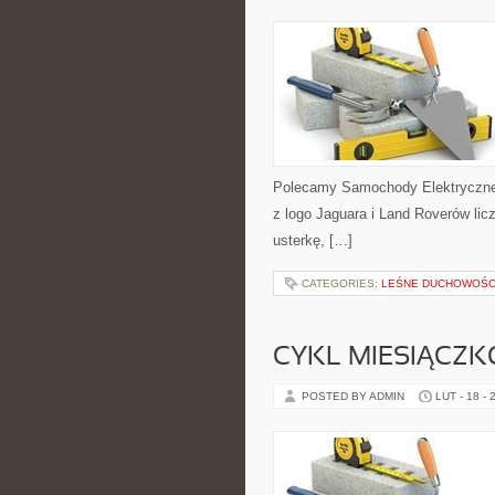
Polecamy Samochody Elektryczne
z logo Jaguara i Land Roverów lic
usterkę, […]
CATEGORIES:
LEŚNE DUCHOWOŚCI 
CYKL MIESIĄCZK
POSTED BY ADMIN
LUT - 18 - 