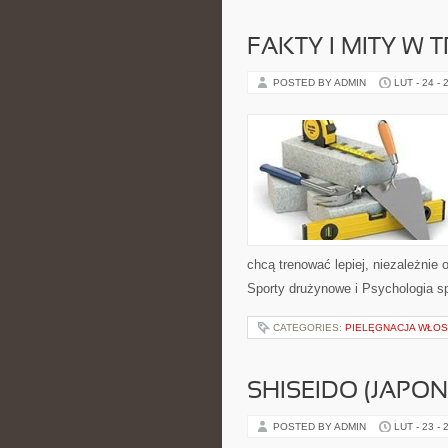
FAKTY I MITY W 
POSTED BY ADMIN
LUT - 24 - 
chcą trenować lepiej, niezależnie
Sporty drużynowe i Psychologia sp
CATEGORIES:
PIELĘGNACJA WŁO
SHISEIDO (JAPON
POSTED BY ADMIN
LUT - 23 - 