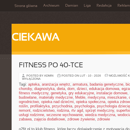
Archiwum
Damian
Liga
Redakcja
Reklam
Strona główna
CIEKAWA
FITNESS PO 40-TCE
POSTED BY ADMIN
POSTED ON LUT - 10 - 2026
MOŻLIWOŚĆ 
WYŁĄCZONA
Tagi:
apteka
,
aranżacja wnętrz
,
armatura
,
badania genetyczne
,
bi
choroby
,
diagnostyka
,
dieta
,
dom
,
dzieci
,
edukacja domowa
,
egza
fitness medyczny
,
genetyka
,
gry edukacyjne
,
instalacje domowe
,
budowlane
,
materiały medyczne
,
Meble
,
medycyna
,
mieszkanie
,
ogrodnictwo
,
opieka nad dziećmi
,
opieka społeczna
,
opieka zdrow
roślin
,
profilaktyka
,
przychodnia
,
psychologia
,
psychologia dzieci
remont
,
rodzicielstwo
,
rodzina
,
rtv agd
,
sprzęt medyczny
,
superfo
usługi rodzinne
,
wczesne wychowanie
,
wiedza medyczna
,
wodoci
zabawa
,
zajęcia dodatkowe
,
zdrowe żywienie
,
zdrowie
o2fit.pl to klub fitness, które łączy doświadczenie z motywacją do