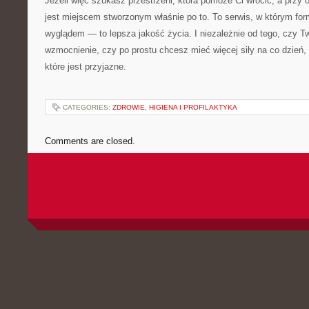
Jeżeli więc szukasz przestrzeni, która pomoże Ci wrócić, a przy ok
jest miejscem stworzonym właśnie po to. To serwis, w którym for
wyglądem — to lepsza jakość życia. I niezależnie od tego, czy T
wzmocnienie, czy po prostu chcesz mieć więcej siły na co dzień, 
które jest przyjazne.
CATEGORIES:
ZDROWIE, HIGIENA I PROFILAKTYKA
Comments are closed.