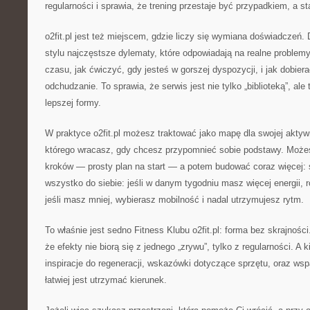
regularności i sprawia, że trening przestaje być przypadkiem, a s
o2fit.pl jest też miejscem, gdzie liczy się wymiana doświadczeń. 
stylu najczęstsze dylematy, które odpowiadają na realne problemy
czasu, jak ćwiczyć, gdy jesteś w gorszej dyspozycji, i jak dobierać
odchudzanie. To sprawia, że serwis jest nie tylko „biblioteką”, al
lepszej formy.
W praktyce o2fit.pl możesz traktować jako mapę dla swojej aktyw
którego wracasz, gdy chcesz przypomnieć sobie podstawy. Moż
kroków — prosty plan na start — a potem budować coraz więcej:
wszystko do siebie: jeśli w danym tygodniu masz więcej energii, 
jeśli masz mniej, wybierasz mobilność i nadal utrzymujesz rytm.
To właśnie jest sedno Fitness Klubu o2fit.pl: forma bez skrajnoś
że efekty nie biorą się z jednego „zrywu”, tylko z regularności. 
inspiracje do regeneracji, wskazówki dotyczące sprzętu, oraz ws
łatwiej jest utrzymać kierunek.