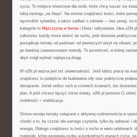
życia. To miejsce stworzone dla osób, które chcą ruszać się świa
lubią treningu „na ślepo”. Na stronie znajdziesz treści, które po
wysmuklić sylwetkę, a także zadbać o zdrowie — bez presji, za 
kategorie to
Mężczyzna w formie
i Dieta i odżywianie. Idea o2fit.
założeniu: każdy może wrócić do ruchu, jeśli dostanie praktyczne 
porządkuje tematy od podstaw: od pierwszych wizyt na siłowni, 
po bardziej zaawansowane metody. To przestrzeń, w której zesta
abyś mógł wybrać najlepszą drogę.
W o2fit.pl ważna jest też uniwersalność. Jeśli lubisz pracę na m
znajdziesz tu podejście do budowania siły oraz praktyczne podpow
obciążenie. Jeżeli wolisz ruch w czterech ścianach, też dostanies
plan. A jeśli chcesz łączyć różne światy, o2fit.pl pomoże Ci skleić
mobilność + stabilizacja.
Strona rozwija tematy związane z aktywną codziennością w sposób
chodzi o to, by czytać dla samego czytania, tylko by wdrażać i o
energia. Dlatego znajdziesz tu treści o ruchu w wielu odsłonach: 
materiały, które wspierają osoby w konkretnych etapach życia, n