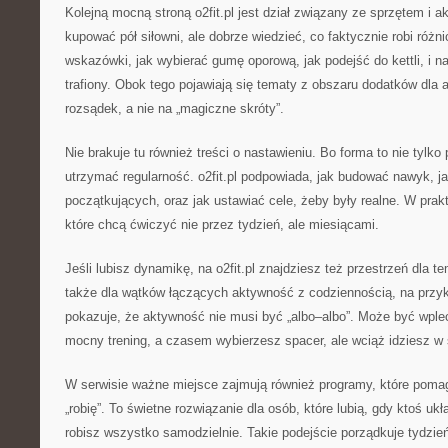
Kolejną mocną stroną o2fit.pl jest dział związany ze sprzętem i 
kupować pół siłowni, ale dobrze wiedzieć, co faktycznie robi różni
wskazówki, jak wybierać gumę oporową, jak podejść do kettli, i n
trafiony. Obok tego pojawiają się tematy z obszaru dodatków dl
rozsądek, a nie na „magiczne skróty”.
Nie brakuje tu również treści o nastawieniu. Bo forma to nie tylko 
utrzymać regularność. o2fit.pl podpowiada, jak budować nawyk, ja
początkujących, oraz jak ustawiać cele, żeby były realne. W prak
które chcą ćwiczyć nie przez tydzień, ale miesiącami.
Jeśli lubisz dynamikę, na o2fit.pl znajdziesz też przestrzeń dla te
także dla wątków łączących aktywność z codziennością, na przykł
pokazuje, że aktywność nie musi być „albo–albo”. Może być wpl
mocny trening, a czasem wybierzesz spacer, ale wciąż idziesz w 
W serwisie ważne miejsce zajmują również programy, które pomag
„robię”. To świetne rozwiązanie dla osób, które lubią, gdy ktoś ukł
robisz wszystko samodzielnie. Takie podejście porządkuje tydzień