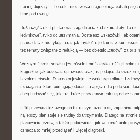
trening dojrzały — bo cele, możliwości i regeneracja potrafią się z
brać pod uwagę.
Dużą część o2fit.pl stanowią zagadnienia z obszaru diety. To nie j
jedynkowe”, tylko do utrzymania. Dostajesz wskazówki, jak ogarnia
przesadzić z restrykcją, oraz jak myśleć o jedzeniu w kontekście 
też tematy związane z redukcją — bez obietnic „cudów”, za to z
Ważnym filarem serwisu jest również profilaktyka. o2fit.pl pokazu
kręgosłup, jak budować sprawność oraz jak podejść do ćwiczeń, 
bezpieczeństwie. Dlatego pojawiają się wątki typu pilates i zdrowy
rozciąganiu, które pomagają odpuścić napięcia. To podejście doc
chcą budować siłę, jak i te, które priorytetowo traktują dobre sam
o2fit.pl zwraca też uwagę na to, o czym często się zapomina: o
najlepszy plan staje się trudny do utrzymania. Dlatego na stronie
planowania przerw, a także podpowiedzi, jak wspierać ciało po wy
oznacza to mniej przeciążeń i więcej ciągłości.