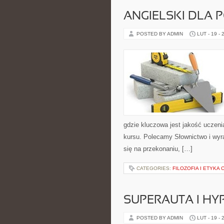
ANGIELSKI DLA 
POSTED BY ADMIN
LUT - 19 - 
gdzie kluczowa jest jakość uczeni
kursu. Polecamy Słownictwo i wyra
się na przekonaniu, […]
CATEGORIES:
FILOZOFIA I ETYKA
SUPERAUTA I HY
POSTED BY ADMIN
LUT - 19 - 