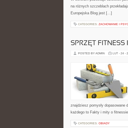
na różnych szczeblach przekładają
Europejska Blog jest […]
CATEGORIES:
ZACHOWANIE I PSY
SPRZĘT FITNESS 
POSTED BY ADMIN
LUT - 24 - 
znajdziesz pomysły dopasowane do 
każdego to Fakty i mity o fitness
CATEGORIES:
OBIADY