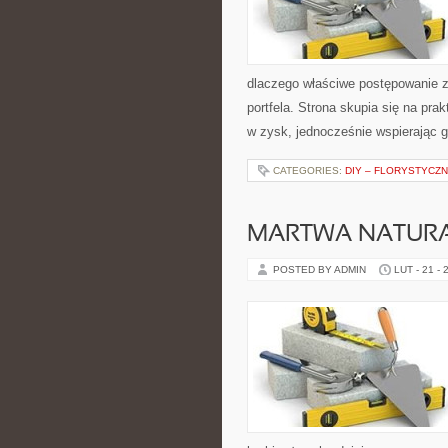
dlaczego właściwe postępowanie z
portfela. Strona skupia się na pr
w zysk, jednocześnie wspierając 
CATEGORIES:
DIY – FLORYSTYCZ
MARTWA NATURA
POSTED BY ADMIN
LUT - 21 - 