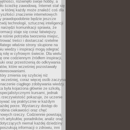
ętności, rozwinęło swoje hobby, a
ło ścieżkę zawodową. Internet stał się
, w której każdy może znaleźć coś dla
zyszłości znaczenie internetowych
zy prawdopodobnie będzie jeszcze
wój technologii, sztucznej inteligencji
narzędzi komunikacji sprawia, że
ormacji staje się coraz łatwiejszy.
 rośnie potrzeba tworzenia miejsc,
ltrować treści i dostarczać rzetelne
Dlatego właśnie strony skupione na
u wiedzy i inspiracji mogą odegrać
 rolę w cyfrowym świecie. Dla wielu
ię one codziennym źródłem inspiracji,
ki oraz przestrzenią do odkrywania
tów, które wcześniej pozostawały
nteresowaniami.
tóry zmienia się szybciej niż
 wcześniej, coraz więcej osób zaczyna
znaczenie ciągłego zdobywania wiedzy.
a była kojarzona głównie ze szkołą,
 specjalistycznymi kursami, jednak
 rzeczywistość pokazuje, że uczenie
bywać się praktycznie w każdym
każdej porze. Wystarczy dostęp do
drobina ciekawości oraz chęć
nowych rzeczy. Codziennie powstają
ch artykułów, poradników, analiz oraz
dotyczących niemal każdej dziedziny
 poszukują informacji o zdrowiu, inni