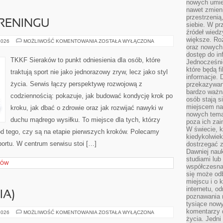
nowych umiej
nawet zmieni
przestrzenią
TRENINGU
siebie. W pr
źródeł wied
większe. Roz
FAKTY
2026
MOŻLIWOŚĆ KOMENTOWANIA
ZOSTAŁA WYŁĄCZONA
I
oraz nowych 
MITY
dostęp do inf
W
TKKF Sieraków to punkt odniesienia dla osób, które
Jednocześnie
TRENINGU
które będą fi
traktują sport nie jako jednorazowy zryw, lecz jako styl
informacje. 
życia. Serwis łączy perspektywę rozwojową z
przekazywani
bardzo ważną
codziennością: pokazuje, jak budować kondycję krok po
osób stają s
miejscem nau
kroku, jak dbać o zdrowie oraz jak rozwijać nawyki w
nowych tema
duchu mądrego wysiłku. To miejsce dla tych, którzy
poza ich zai
W świecie, k
 od tego, czy są na etapie pierwszych kroków. Polecamy
kiedykolwiek
ortu. W centrum serwisu stoi […]
dostrzegać 
Dawniej nauk
studiami lub
SÓW
współczesna
się może od
miejscu i o 
internetu, o
IA)
poznawania 
tysiące nowy
komentarzy 
SHISEIDO
2026
MOŻLIWOŚĆ KOMENTOWANIA
ZOSTAŁA WYŁĄCZONA
(JAPONIA)
życia. Jedni