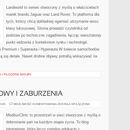
HYPERAUTA
Landworld to serwis stworzony z myślą o właścicielach
marek brandu Jaguar oraz Land Rover. To platforma dla
tych, którzy chcą dokładniej ogarniać utrzymanie wozu
klasy luksusowej. Strona prowadzi czytelnika od
podstaw po techniczne zagadnienia, łącząc warsztatowy
punkt widzenia z kontekstem rynku i technologii.
 Premium i Superauta i Hyperauta W świecie samochodów
zą się detale. Nawet drobne objawy potrafią wskazywać na
I FILOZOFIE NATURY
OWY I ZABURZENIA
CYKL
2026
MOŻLIWOŚĆ KOMENTOWANIA
ZOSTAŁA WYŁĄCZONA
MIESIĄCZKOWY
I
ZABURZENIA
MediluxClinic to przestrzeń w sieci stworzone z myślą o
dobrostanie pań na każdym etapie życia. To blog
internetowy, który łączy rzetelną edukację z