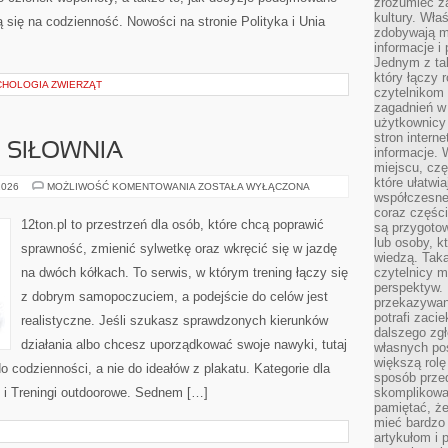
zrozumieć za
kultury. Wła
 się na codzienność. Nowości na stronie Polityka i Unia
zdobywają mi
informacje i
Jednym z ta
który łączy 
CHOLOGIA ZWIERZĄT
czytelnikom
zagadnień w
użytkownicy
stron intern
I SIŁOWNIA
informacje. 
miejscu, czę
które ułatwi
SPRZĘT
2026
MOŻLIWOŚĆ KOMENTOWANIA
ZOSTAŁA WYŁĄCZONA
współczesne 
FITNESS
I
coraz części
SIŁOWNIA
12ton.pl to przestrzeń dla osób, które chcą poprawić
są przygoto
lub osoby, kt
sprawność, zmienić sylwetkę oraz wkręcić się w jazdę
wiedzą. Taka
na dwóch kółkach. To serwis, w którym trening łączy się
czytelnicy m
perspektyw. 
z dobrym samopoczuciem, a podejście do celów jest
przekazywani
potrafi zaci
realistyczne. Jeśli szukasz sprawdzonych kierunków
dalszego zgł
działania albo chcesz uporządkować swoje nawyki, tutaj
własnych po
większą rolę
codzienności, a nie do ideałów z plakatu. Kategorie dla
sposób przed
ie i Treningi outdoorowe. Sednem […]
skomplikowa
pamiętać, ż
mieć bardzo
artykułom i 