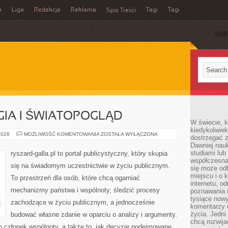
n
Liga
Redakcja
Reklama
Tagi
Tagi
Spis Treści
SUB
GIA I ŚWIATOPOGLĄD
W świecie, k
kiedykolwiek
POLITYKA
2026
MOŻLIWOŚĆ KOMENTOWANIA
ZOSTAŁA WYŁĄCZONA
dostrzegać 
A
Dawniej nauk
RELIGIA
I
studiami lub
ryszard-galla.pl to portal publicystyczny, który skupia
ŚWIATOPOGLĄD
współczesna
się na świadomym uczestnictwie w życiu publicznym.
się może od
miejscu i o 
To przestrzeń dla osób, które chcą ogarniać
internetu, o
mechanizmy państwa i wspólnoty, śledzić procesy
poznawania 
tysiące nowy
zachodzące w życiu publicznym, a jednocześnie
komentarzy 
życia. Jedni
budować własne zdanie w oparciu o analizy i argumenty.
chcą rozwija
o członek wspólnoty, a także to, jak decyzje podejmowane