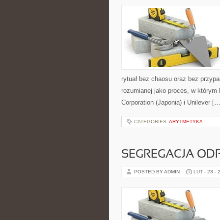
rytuał bez chaosu oraz bez przypa
rozumianej jako proces, w którym 
Corporation (Japonia) i Unilever […
CATEGORIES:
ARYTMETYKA
SEGREGACJA O
POSTED BY ADMIN
LUT - 23 - 