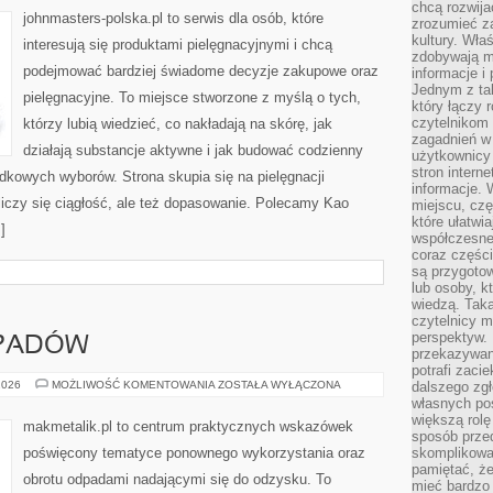
chcą rozwija
johnmasters-polska.pl to serwis dla osób, które
zrozumieć za
kultury. Wła
interesują się produktami pielęgnacyjnymi i chcą
zdobywają mi
podejmować bardziej świadome decyzje zakupowe oraz
informacje i
Jednym z ta
pielęgnacyjne. To miejsce stworzone z myślą o tych,
który łączy 
czytelnikom
którzy lubią wiedzieć, co nakładają na skórę, jak
zagadnień w
działają substancje aktywne i jak budować codzienny
użytkownicy
stron intern
dkowych wyborów. Strona skupia się na pielęgnacji
informacje. 
liczy się ciągłość, ale też dopasowanie. Polecamy Kao
miejscu, czę
które ułatwi
]
współczesne 
coraz części
są przygoto
lub osoby, kt
wiedzą. Taka
czytelnicy m
perspektyw. 
DPADÓW
przekazywani
potrafi zaci
SEGREGACJA
2026
MOŻLIWOŚĆ KOMENTOWANIA
ZOSTAŁA WYŁĄCZONA
dalszego zgł
ODPADÓW
własnych po
większą rolę
makmetalik.pl to centrum praktycznych wskazówek
sposób przed
poświęcony tematyce ponownego wykorzystania oraz
skomplikowa
pamiętać, ż
obrotu odpadami nadającymi się do odzysku. To
mieć bardzo