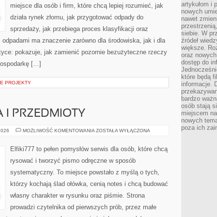
artykułom i 
miejsce dla osób i firm, które chcą lepiej rozumieć, jak
nowych umiej
działa rynek złomu, jak przygotować odpady do
nawet zmieni
przestrzenią
sprzedaży, jak przebiega proces klasyfikacji oraz
siebie. W pr
 odpadami ma znaczenie zarówno dla środowiska, jak i dla
źródeł wied
większe. Roz
aktyce: pokazuje, jak zamienić pozornie bezużyteczne rzeczy
oraz nowych 
dostęp do inf
gospodarkę […]
Jednocześnie
które będą fi
NE PROJEKTY
informacje. 
przekazywani
bardzo ważną
osób stają s
 I PRZEDMIOTY
miejscem nau
nowych tema
poza ich zai
MARTWA
2026
MOŻLIWOŚĆ KOMENTOWANIA
ZOSTAŁA WYŁĄCZONA
NATURA
I
PRZEDMIOTY
Elfiki777 to pełen pomysłów serwis dla osób, które chcą
rysować i tworzyć pismo odręczne w sposób
systematyczny. To miejsce powstało z myślą o tych,
którzy kochają ślad ołówka, cenią notes i chcą budować
własny charakter w rysunku oraz piśmie. Strona
prowadzi czytelnika od pierwszych prób, przez małe