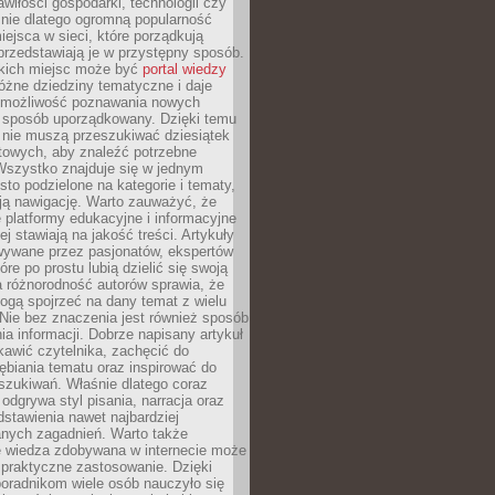
wiłości gospodarki, technologii czy
śnie dlatego ogromną popularność
ejsca w sieci, które porządkują
 przedstawiają je w przystępny sposób.
kich miejsc może być
portal wiedzy
różne dziedziny tematyczne i daje
 możliwość poznawania nowych
 sposób uporządkowany. Dzięki temu
 nie muszą przeszukiwać dziesiątek
etowych, aby znaleźć potrzebne
Wszystko znajduje się w jednym
sto podzielone na kategorie i tematy,
ają nawigację. Warto zauważyć, że
platformy edukacyjne i informacyjne
ej stawiają na jakość treści. Artykuły
wywane przez pasjonatów, ekspertów
óre po prostu lubią dzielić się swoją
 różnorodność autorów sprawia, że
ogą spojrzeć na dany temat z wielu
Nie bez znaczenia jest również sposób
a informacji. Dobrze napisany artykuł
ekawić czytelnika, zachęcić do
ębiania tematu oraz inspirować do
szukiwań. Właśnie dlatego coraz
 odgrywa styl pisania, narracja oraz
stawienia nawet najbardziej
nych zagadnień. Warto także
e wiedza zdobywana w internecie może
 praktyczne zastosowanie. Dzięki
poradnikom wiele osób nauczyło się