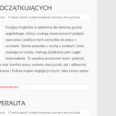
POCZĄTKUJĄCYCH
ANGIELSKI
2026
MOŻLIWOŚĆ KOMENTOWANIA
ZOSTAŁA WYŁĄCZONA
DLA
POCZĄTKUJĄCYCH
Kongres Anglistów to platforma dla lektorów języka
angielskiego, którzy szukają nowoczesnych podejść
nauczania i praktycznych pomysłów do pracy z
uczniami. Strona powstała z myślą o osobach, które
stawiają na rozwój i traktują dydaktykę jako ciągłe
doskonalenie. To wspólna przestrzeń teorii i praktyki,
a oraz komfort pracy zarówno nauczycieli, jak i odbiorców
żenia i Kultura krajów anglojęzycznych. Idea strony opiera
 CODZIENNOŚCI
PERAUTA
SUPERAUTA
2026
MOŻLIWOŚĆ KOMENTOWANIA
ZOSTAŁA WYŁĄCZONA
I