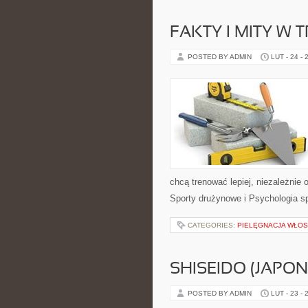
FAKTY I MITY W 
POSTED BY ADMIN
LUT - 24 - 
chcą trenować lepiej, niezależnie
Sporty drużynowe i Psychologia sp
CATEGORIES:
PIELĘGNACJA WŁO
SHISEIDO (JAPON
POSTED BY ADMIN
LUT - 23 - 