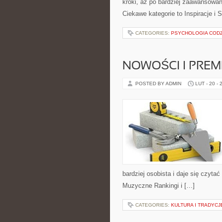
kroki, aż po bardziej zaawansowa
Ciekawe kategorie to Inspiracje i 
CATEGORIES:
PSYCHOLOGIA CODZ
NOWOŚCI I PREM
POSTED BY ADMIN
LUT - 20 - 
bardziej osobista i daje się czytać
Muzyczne Rankingi i […]
CATEGORIES:
KULTURA I TRADYCJE