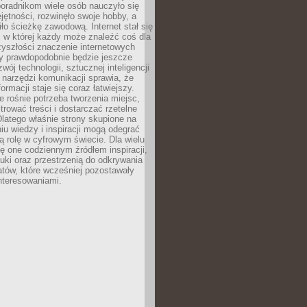
poradnikom wiele osób nauczyło się
ętności, rozwinęło swoje hobby, a
ło ścieżkę zawodową. Internet stał się
, w której każdy może znaleźć coś dla
zyszłości znaczenie internetowych
zy prawdopodobnie będzie jeszcze
wój technologii, sztucznej inteligencji
narzędzi komunikacji sprawia, że
ormacji staje się coraz łatwiejszy.
 rośnie potrzeba tworzenia miejsc,
ltrować treści i dostarczać rzetelne
Dlatego właśnie strony skupione na
u wiedzy i inspiracji mogą odegrać
 rolę w cyfrowym świecie. Dla wielu
ię one codziennym źródłem inspiracji,
ki oraz przestrzenią do odkrywania
tów, które wcześniej pozostawały
nteresowaniami.