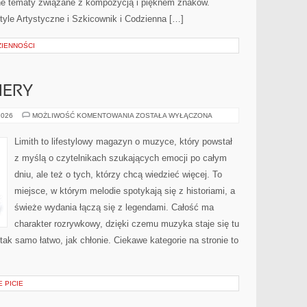
ne tematy związane z kompozycją i pięknem znaków.
Style Artystyczne i Szkicownik i Codzienna […]
IENNOŚCI
IERY
NOWOŚCI
2026
MOŻLIWOŚĆ KOMENTOWANIA
ZOSTAŁA WYŁĄCZONA
I
PREMIERY
Limith to lifestylowy magazyn o muzyce, który powstał
z myślą o czytelnikach szukających emocji po całym
dniu, ale też o tych, którzy chcą wiedzieć więcej. To
miejsce, w którym melodie spotykają się z historiami, a
świeże wydania łączą się z legendami. Całość ma
charakter rozrywkowy, dzięki czemu muzyka staje się tu
 tak samo łatwo, jak chłonie. Ciekawe kategorie na stronie to
 PICIE