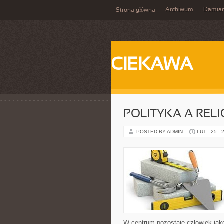
Archiwum
Damia
Strona główna
CIEKAWA
POLITYKA A RELI
POSTED BY ADMIN
LUT - 25 - 
W centrum pozostaje człowiek jak