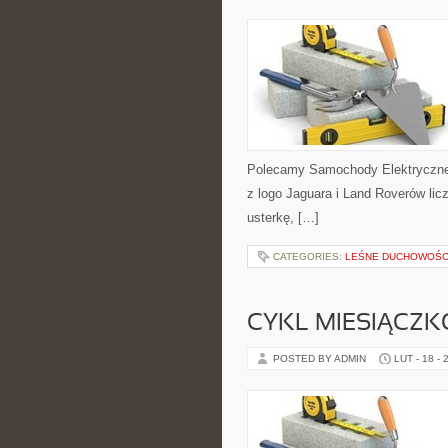
Polecamy Samochody Elektryczne
z logo Jaguara i Land Roverów lic
usterkę, […]
CATEGORIES:
LEŚNE DUCHOWOŚCI 
CYKL MIESIĄCZK
POSTED BY ADMIN
LUT - 18 - 