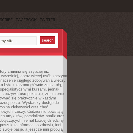
SCRIBE
FACEBOOK
TWITTER
tóry zmienia się szybciej niż
 wcześniej, coraz więcej osób zaczyna
znaczenie ciągłego zdobywania wiedzy.
a była kojarzona głównie ze szkołą,
 specjalistycznymi kursami, jednak
 rzeczywistość pokazuje, że uczenie
bywać się praktycznie w każdym
każdej porze. Wystarczy dostęp do
drobina ciekawości oraz chęć
nowych rzeczy. Codziennie powstają
ch artykułów, poradników, analiz oraz
dotyczących niemal każdej dziedziny
 poszukują informacji o zdrowiu, inni
ć swoje pasje, a jeszcze inni próbują