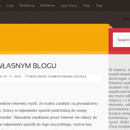
n
Liga
Redakcja
Reklama
Tagi
Tagi
Spis Treści
SUB
 WŁASNYM BLOGU
W świecie, k
kiedykolwiek
ZARABIANIE
LIP - 5 - 2025
MOŻLIWOŚĆ KOMENTOWANIA
ZOSTAŁA
dostrzegać 
NA
Dawniej nauk
WŁASNYM
BLOGU
studiami lub
współczesna
się może od
miejscu i o 
ników Internetu myśli, że trudno zarabiać na prowadzeniu
internetu, o
poznawania 
rzy, którzy w odpowiedni sposób podchodzą do swojej
tysiące nowy
zarobić. Naturalnie zarabianie przez Internet nie należy do
komentarzy 
życia. Jedni
ść w odpowiedni sposób do tego wszystkiego, można bez
chcą rozwija