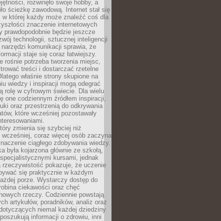
ętności, rozwinęło swoje hobby, a
ło ścieżkę zawodową. Internet stał się
, w której każdy może znaleźć coś dla
zyszłości znaczenie internetowych
zy prawdopodobnie będzie jeszcze
wój technologii, sztucznej inteligencji
narzędzi komunikacji sprawia, że
ormacji staje się coraz łatwiejszy.
 rośnie potrzeba tworzenia miejsc,
ltrować treści i dostarczać rzetelne
Dlatego właśnie strony skupione na
u wiedzy i inspiracji mogą odegrać
 rolę w cyfrowym świecie. Dla wielu
ię one codziennym źródłem inspiracji,
ki oraz przestrzenią do odkrywania
tów, które wcześniej pozostawały
nteresowaniami.
tóry zmienia się szybciej niż
 wcześniej, coraz więcej osób zaczyna
znaczenie ciągłego zdobywania wiedzy.
a była kojarzona głównie ze szkołą,
 specjalistycznymi kursami, jednak
 rzeczywistość pokazuje, że uczenie
bywać się praktycznie w każdym
każdej porze. Wystarczy dostęp do
drobina ciekawości oraz chęć
nowych rzeczy. Codziennie powstają
ch artykułów, poradników, analiz oraz
dotyczących niemal każdej dziedziny
 poszukują informacji o zdrowiu, inni