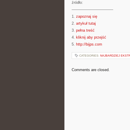
źródło:
———————————
1.
zapoznaj się
2.
artykuł tutaj
3.
pełna treść
4.
kliknij aby przejść
5.
http://bijps.com
CATEGORIES:
NAJBARDZIEJ EKSTR
Comments are closed.