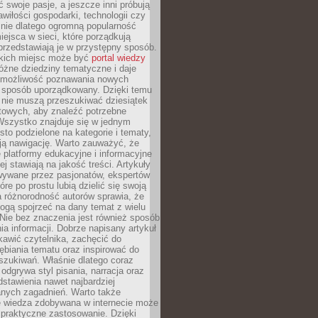
ć swoje pasje, a jeszcze inni próbują
wiłości gospodarki, technologii czy
śnie dlatego ogromną popularność
ejsca w sieci, które porządkują
 przedstawiają je w przystępny sposób.
kich miejsc może być
portal wiedzy
różne dziedziny tematyczne i daje
 możliwość poznawania nowych
 sposób uporządkowany. Dzięki temu
 nie muszą przeszukiwać dziesiątek
etowych, aby znaleźć potrzebne
Wszystko znajduje się w jednym
sto podzielone na kategorie i tematy,
ają nawigację. Warto zauważyć, że
platformy edukacyjne i informacyjne
ej stawiają na jakość treści. Artykuły
wywane przez pasjonatów, ekspertów
óre po prostu lubią dzielić się swoją
 różnorodność autorów sprawia, że
ogą spojrzeć na dany temat z wielu
Nie bez znaczenia jest również sposób
a informacji. Dobrze napisany artykuł
ekawić czytelnika, zachęcić do
ębiania tematu oraz inspirować do
szukiwań. Właśnie dlatego coraz
 odgrywa styl pisania, narracja oraz
stawienia nawet najbardziej
nych zagadnień. Warto także
e wiedza zdobywana w internecie może
 praktyczne zastosowanie. Dzięki