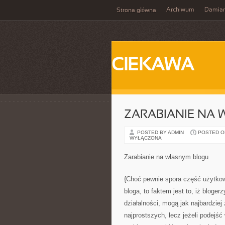
Archiwum
Damia
Strona główna
CIEKAWA
ZARABIANIE NA
POSTED BY ADMIN
POSTED ON 
WYŁĄCZONA
Zarabianie na własnym blogu
{Choć pewnie spora część użytkow
bloga, to faktem jest to, iż bloge
działalności, mogą jak najbardziej 
najprostszych, lecz jeżeli podej