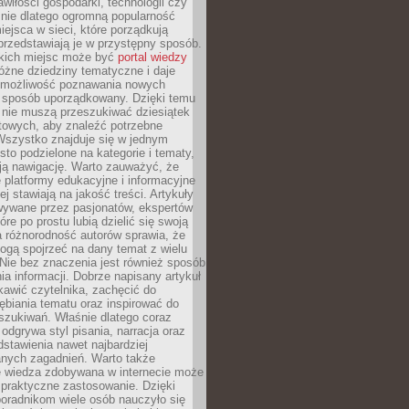
wiłości gospodarki, technologii czy
śnie dlatego ogromną popularność
ejsca w sieci, które porządkują
 przedstawiają je w przystępny sposób.
kich miejsc może być
portal wiedzy
różne dziedziny tematyczne i daje
 możliwość poznawania nowych
 sposób uporządkowany. Dzięki temu
 nie muszą przeszukiwać dziesiątek
etowych, aby znaleźć potrzebne
Wszystko znajduje się w jednym
sto podzielone na kategorie i tematy,
ają nawigację. Warto zauważyć, że
platformy edukacyjne i informacyjne
ej stawiają na jakość treści. Artykuły
wywane przez pasjonatów, ekspertów
óre po prostu lubią dzielić się swoją
 różnorodność autorów sprawia, że
ogą spojrzeć na dany temat z wielu
Nie bez znaczenia jest również sposób
a informacji. Dobrze napisany artykuł
ekawić czytelnika, zachęcić do
ębiania tematu oraz inspirować do
szukiwań. Właśnie dlatego coraz
 odgrywa styl pisania, narracja oraz
stawienia nawet najbardziej
nych zagadnień. Warto także
e wiedza zdobywana w internecie może
 praktyczne zastosowanie. Dzięki
poradnikom wiele osób nauczyło się