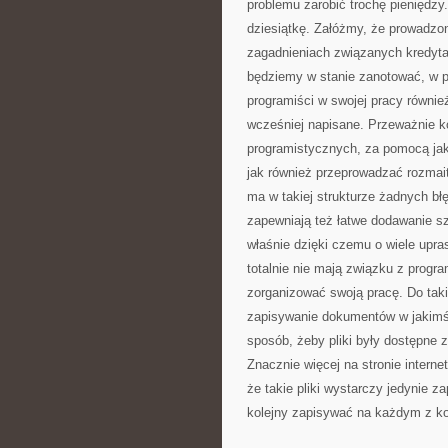
problemu zarobić trochę pieniędzy
dziesiątkę. Załóżmy, że prowadzon
zagadnieniach związanych kredyta
będziemy w stanie zanotować, w p
programiści w swojej pracy równie
wcześniej napisane. Przeważnie ko
programistycznych, za pomocą jak
jak również przeprowadzać rozmait
ma w takiej strukturze żadnych bł
zapewniają też łatwe dodawanie s
właśnie dzięki czemu o wiele upra
totalnie nie mają związku z prog
zorganizować swoją pracę. Do taki
zapisywanie dokumentów w jakimś 
sposób, żeby pliki były dostępne 
Znacznie więcej na stronie intern
że takie pliki wystarczy jedynie z
kolejny zapisywać na każdym z ko