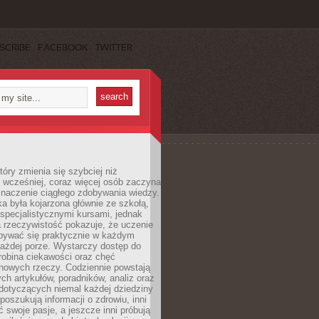
SCRIBE
FACEBOOK
TWITTER
tóry zmienia się szybciej niż
 wcześniej, coraz więcej osób zaczyna
znaczenie ciągłego zdobywania wiedzy.
a była kojarzona głównie ze szkołą,
 specjalistycznymi kursami, jednak
 rzeczywistość pokazuje, że uczenie
bywać się praktycznie w każdym
każdej porze. Wystarczy dostęp do
drobina ciekawości oraz chęć
nowych rzeczy. Codziennie powstają
ch artykułów, poradników, analiz oraz
dotyczących niemal każdej dziedziny
 poszukują informacji o zdrowiu, inni
ć swoje pasje, a jeszcze inni próbują