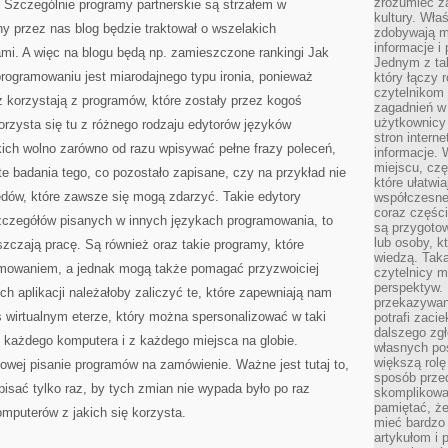
zrozumieć za
. Szczególnie programy partnerskie są strzałem w
kultury. Wła
y przez nas blog będzie traktował o wszelakich
zdobywają mi
informacje i
mi. A więc na blogu będą np. zamieszczone rankingi Jak
Jednym z ta
rogramowaniu jest miarodajnego typu ironia, ponieważ
który łączy 
czytelnikom
ż korzystają z programów, które zostały przez kogoś
zagadnień w
użytkownicy
rzysta się tu z różnego rodzaju edytorów języków
stron intern
ich wolno zarówno od razu wpisywać pełne frazy poleceń,
informacje. 
miejscu, czę
e badania tego, co pozostało zapisane, czy na przykład nie
które ułatwi
ędów, które zawsze się mogą zdarzyć. Takie edytory
współczesne 
coraz części
zczegółów pisanych w innych językach programowania, to
są przygoto
lub osoby, kt
szczają pracę. Są również oraz takie programy, które
wiedzą. Taka
ramowaniem, a jednak mogą także pomagać przyzwoiciej
czytelnicy m
perspektyw. 
ch aplikacji należałoby zaliczyć te, które zapewniają nam
przekazywani
wirtualnym eterze, który można spersonalizować w taki
potrafi zaci
dalszego zgł
z każdego komputera i z każdego miejsca na globie.
własnych po
większą rolę
etowej pisanie programów na zamówienie. Ważne jest tutaj to,
sposób przed
apisać tylko raz, by tych zmian nie wypada było po raz
skomplikowa
pamiętać, ż
mputerów z jakich się korzysta.
mieć bardzo
artykułom i 