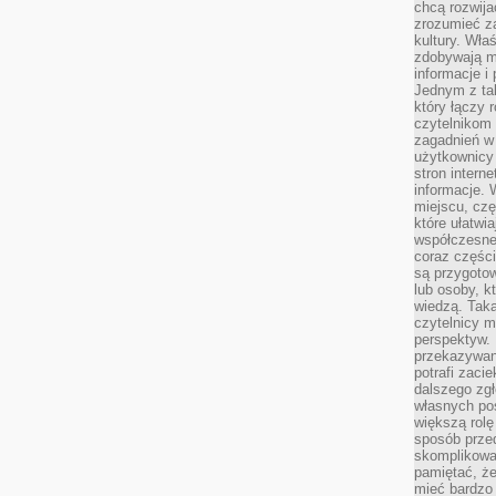
chcą rozwija
zrozumieć za
kultury. Wła
zdobywają mi
informacje i
Jednym z ta
który łączy 
czytelnikom
zagadnień w
użytkownicy
stron intern
informacje. 
miejscu, czę
które ułatwi
współczesne 
coraz części
są przygoto
lub osoby, kt
wiedzą. Taka
czytelnicy m
perspektyw. 
przekazywani
potrafi zaci
dalszego zgł
własnych po
większą rolę
sposób przed
skomplikowa
pamiętać, ż
mieć bardzo