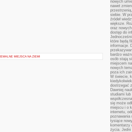
nowych umiej
nawet zmieni
przestrzenią
siebie. W pr
źródeł wied
większe. Roz
oraz nowych 
dostęp do inf
Jednocześnie
które będą fi
informacje. 
przekazywani
bardzo ważną
EMALNE MIEJSCA NA ZIEMI
osób stają s
miejscem nau
nowych tema
poza ich zai
W świecie, k
kiedykolwiek
dostrzegać 
Dawniej nauk
studiami lub
współczesna
się może od
miejscu i o 
internetu, o
poznawania 
tysiące nowy
komentarzy 
życia. Jedni