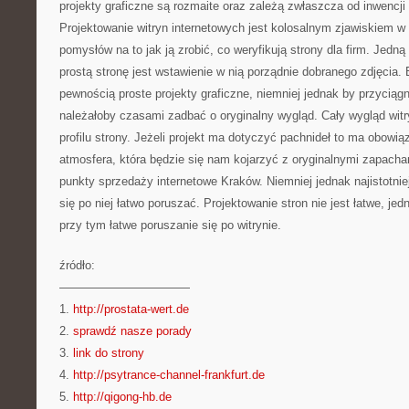
projekty graficzne są rozmaite oraz zależą zwłaszcza od inwencji
Projektowanie witryn internetowych jest kolosalnym zjawiskiem w
pomysłów na to jak ją zrobić, co weryfikują strony dla firm. Jedn
prostą stronę jest wstawienie w nią porządnie dobranego zdjęcia. 
pewnością proste projekty graficzne, niemniej jednak by przycią
należałoby czasami zadbać o oryginalny wygląd. Cały wygląd wit
profilu strony. Jeżeli projekt ma dotyczyć pachnideł to ma obowi
atmosfera, która będzie się nam kojarzyć z oryginalnymi zapacha
punkty sprzedaży internetowe Kraków. Niemniej jednak najistotniejs
się po niej łatwo poruszać. Projektowanie stron nie jest łatwe, jed
przy tym łatwe poruszanie się po witrynie.
źródło:
———————————
1.
http://prostata-wert.de
2.
sprawdź nasze porady
3.
link do strony
4.
http://psytrance-channel-frankfurt.de
5.
http://qigong-hb.de