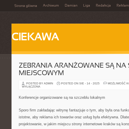
Archiwum
Damian
Liga
Redakcja
Reklam
Strona główna
CIEKAWA
ZEBRANIA ARANŻOWANE SĄ NA 
MIEJSCOWYM
POSTED BY ADMIN
POSTED ON SIE - 14 - 2025
MOŻLIWOŚĆ 
WYŁĄCZONA
Konferencje organizowane są na szczeblu lokalnym
Sporo firm zakładając witrynę fantazjuje o tym, aby była ona funkc
istotne, aby reklama ich towarów oraz usług była efektywna. Dlateg
projektowanie, w jakim miejscu strony internetowe kraków są kon