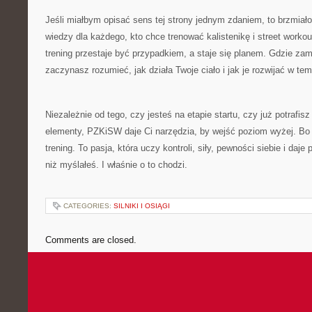
Jeśli miałbym opisać sens tej strony jednym zdaniem, to brzmia
wiedzy dla każdego, kto chce trenować kalistenikę i street worko
trening przestaje być przypadkiem, a staje się planem. Gdzie zam
zaczynasz rozumieć, jak działa Twoje ciało i jak je rozwijać w temp
Niezależnie od tego, czy jesteś na etapie startu, czy już potrafi
elementy, PZKiSW daje Ci narzędzia, by wejść poziom wyżej. Bo ka
trening. To pasja, która uczy kontroli, siły, pewności siebie i daj
niż myślałeś. I właśnie o to chodzi.
CATEGORIES:
SILNIKI I OSIĄGI
Comments are closed.