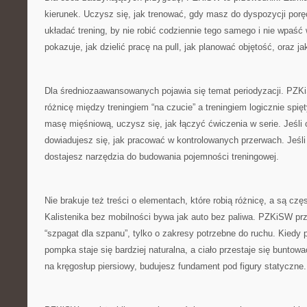
kierunek. Uczysz się, jak trenować, gdy masz do dyspozycji porę
układać trening, by nie robić codziennie tego samego i nie wpaść
pokazuje, jak dzielić pracę na pull, jak planować objętość, oraz 
Dla średniozaawansowanych pojawia się temat periodyzacji. PZ
różnicę między treningiem “na czucie” a treningiem logicznie spi
masę mięśniową, uczysz się, jak łączyć ćwiczenia w serie. Jeśli
dowiadujesz się, jak pracować w kontrolowanych przerwach. Jeśli
dostajesz narzędzia do budowania pojemności treningowej.
Nie brakuje też treści o elementach, które robią różnicę, a są cz
Kalistenika bez mobilności bywa jak auto bez paliwa. PZKiSW pr
“szpagat dla szpanu”, tylko o zakresy potrzebne do ruchu. Kiedy
pompka staje się bardziej naturalna, a ciało przestaje się buntow
na kręgosłup piersiowy, budujesz fundament pod figury statyczne.