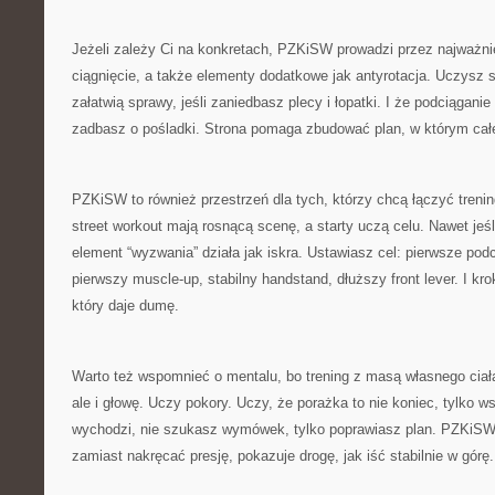
Jeżeli zależy Ci na konkretach, PZKiSW prowadzi przez najważn
ciągnięcie, a także elementy dodatkowe jak antyrotacja. Uczysz 
załatwią sprawy, jeśli zaniedbasz plecy i łopatki. I że podciąganie 
zadbasz o pośladki. Strona pomaga zbudować plan, w którym całe
PZKiSW to również przestrzeń dla tych, którzy chcą łączyć trenin
street workout mają rosnącą scenę, a starty uczą celu. Nawet jeśli
element “wyzwania” działa jak iskra. Ustawiasz cel: pierwsze podc
pierwszy muscle-up, stabilny handstand, dłuższy front lever. I kro
który daje dumę.
Warto też wspomnieć o mentalu, bo trening z masą własnego ciała
ale i głowę. Uczy pokory. Uczy, że porażka to nie koniec, tylko 
wychodzi, nie szukasz wymówek, tylko poprawiasz plan. PZKiSW 
zamiast nakręcać presję, pokazuje drogę, jak iść stabilnie w górę.