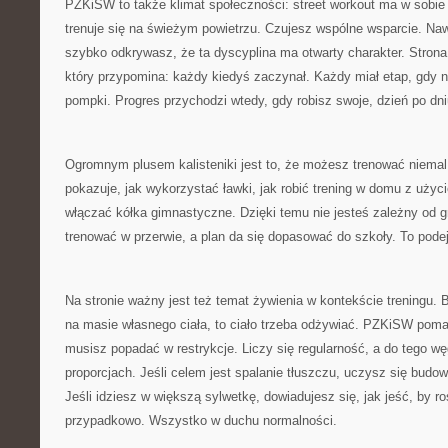
PZKiSW to także klimat społeczności: street workout ma w sobie
trenuje się na świeżym powietrzu. Czujesz wspólne wsparcie. Na
szybko odkrywasz, że ta dyscyplina ma otwarty charakter. Strona j
który przypomina: każdy kiedyś zaczynał. Każdy miał etap, gdy nie
pompki. Progres przychodzi wtedy, gdy robisz swoje, dzień po dni
Ogromnym plusem kalisteniki jest to, że możesz trenować niem
pokazuje, jak wykorzystać ławki, jak robić trening w domu z użyc
włączać kółka gimnastyczne. Dzięki temu nie jesteś zależny od g
trenować w przerwie, a plan da się dopasować do szkoły. To pode
Na stronie ważny jest też temat żywienia w kontekście treningu. B
na masie własnego ciała, to ciało trzeba odżywiać. PZKiSW poma
musisz popadać w restrykcje. Liczy się regularność, a do tego 
proporcjach. Jeśli celem jest spalanie tłuszczu, uczysz się budow
Jeśli idziesz w większą sylwetkę, dowiadujesz się, jak jeść, by ros
przypadkowo. Wszystko w duchu normalności.