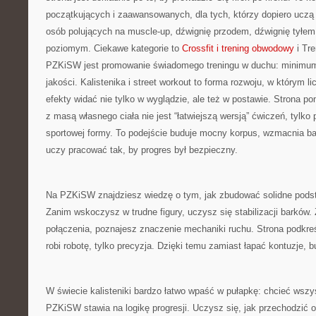
początkujących i zaawansowanych, dla tych, którzy dopiero uczą s
osób polujących na muscle-up, dźwignię przodem, dźwignię tyłem
poziomym. Ciekawe kategorie to
Crossfit i trening obwodowy
i Tre
PZKiSW jest promowanie świadomego treningu w duchu: mini
jakości. Kalistenika i street workout to forma rozwoju, w którym lic
efekty widać nie tylko w wyglądzie, ale też w postawie. Strona p
z masą własnego ciała nie jest “łatwiejszą wersją” ćwiczeń, tylko
sportowej formy. To podejście buduje mocny korpus, wzmacnia bar
uczy pracować tak, by progres był bezpieczny.
Na PZKiSW znajdziesz wiedzę o tym, jak zbudować solidne pods
Zanim wskoczysz w trudne figury, uczysz się stabilizacji barków.
połączenia, poznajesz znaczenie mechaniki ruchu. Strona podkreśl
robi robotę, tylko precyzja. Dzięki temu zamiast łapać kontuzje, b
W świecie kalisteniki bardzo łatwo wpaść w pułapkę: chcieć wszy
PZKiSW stawia na logikę progresji. Uczysz się, jak przechodzić 