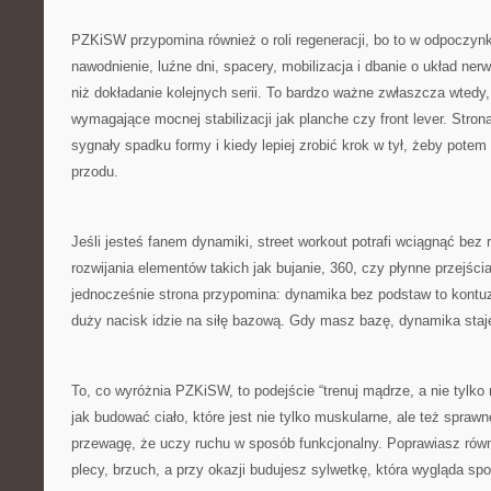
PZKiSW przypomina również o roli regeneracji, bo to w odpoczynk
nawodnienie, luźne dni, spacery, mobilizacja i dbanie o układ nerw
niż dokładanie kolejnych serii. To bardzo ważne zwłaszcza wtedy
wymagające mocnej stabilizacji jak planche czy front lever. Stro
sygnały spadku formy i kiedy lepiej zrobić krok w tył, żeby pote
przodu.
Jeśli jesteś fanem dynamiki, street workout potrafi wciągnąć bez 
rozwijania elementów takich jak bujanie, 360, czy płynne przejśc
jednocześnie strona przypomina: dynamika bez podstaw to kontuz
duży nacisk idzie na siłę bazową. Gdy masz bazę, dynamika staje
To, co wyróżnia PZKiSW, to podejście “trenuj mądrze, a nie tylko
jak budować ciało, które jest nie tylko muskularne, ale też sprawn
przewagę, że uczy ruchu w sposób funkcjonalny. Poprawiasz ró
plecy, brzuch, a przy okazji budujesz sylwetkę, która wygląda spo