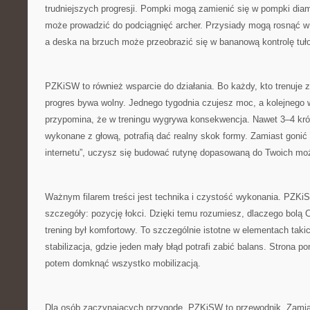
trudniejszych progresji. Pompki mogą zamienić się w pompki dia
może prowadzić do podciągnięć archer. Przysiady mogą rosnąć w 
a deska na brzuch może przeobrazić się w bananową kontrolę tuł
PZKiSW to również wsparcie do działania. Bo każdy, kto trenuje 
progres bywa wolny. Jednego tygodnia czujesz moc, a kolejnego 
przypomina, że w treningu wygrywa konsekwencja. Nawet 3–4 krót
wykonane z głową, potrafią dać realny skok formy. Zamiast gonić
internetu”, uczysz się budować rutynę dopasowaną do Twoich moż
Ważnym filarem treści jest technika i czystość wykonania. PZK
szczegóły: pozycję łokci. Dzięki temu rozumiesz, dlaczego bolą Ci
trening był komfortowy. To szczególnie istotne w elementach taki
stabilizacja, gdzie jeden mały błąd potrafi zabić balans. Strona 
potem domknąć wszystko mobilizacją.
Dla osób zaczynających przygodę, PZKiSW to przewodnik. Zamia