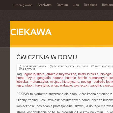
Archiwum
Damian
Liga
Redakcja
Reklam
Strona główna
CIEKAWA
ĆWICZENIA W DOMU
POSTED BY ADMIN
POSTED ON STY - 25 - 2026
MOŻLIWOŚĆ 
WYŁĄCZONA
Tagi:
agroturystyka
,
atrakcje turystyczne
,
bilety lotnicze
,
biologia
break
,
fizyka
,
geografia
,
historia
,
hostele
,
hotele
,
humanistyka
,
ke
lotniska
,
matematyka
,
miejsca historyczne
,
noclegi
,
podróże lotn
rejsy
,
statki
,
turystyka
,
urlop
,
wakacje
,
wycieczki
,
zabytki
,
zwiedz
PZKiSW to platforma stworzone dla osób, które kochają trening z
uliczny trening. Jeśli szukasz praktycznych porad, chcesz budo
konieczności posiadania profesjonalnej siłowni, a do tego marzys
strona jest dokładnie po to, by prowadzić Cię krok po kroku. To 