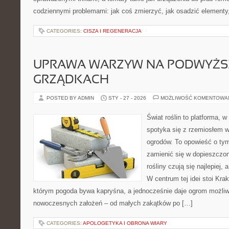
codziennymi problemami: jak coś zmierzyć, jak osadzić elementy,
CATEGORIES:
CISZA I REGENERACJA
UPRAWA WARZYW NA PODWYŻ
GRZĄDKACH
POSTED BY ADMIN
STY - 27 - 2026
MOŻLIWOŚĆ KOMENTOWA
Świat roślin to platforma, w 
spotyka się z rzemiosłem w 
ogrodów. To opowieść o tym
zamienić się w dopieszczoną
rośliny czują się najlepiej,
W centrum tej idei stoi Krak
którym pogoda bywa kapryśna, a jednocześnie daje ogrom możliw
nowoczesnych założeń – od małych zakątków po […]
CATEGORIES:
APOLOGETYKA I OBRONA WIARY