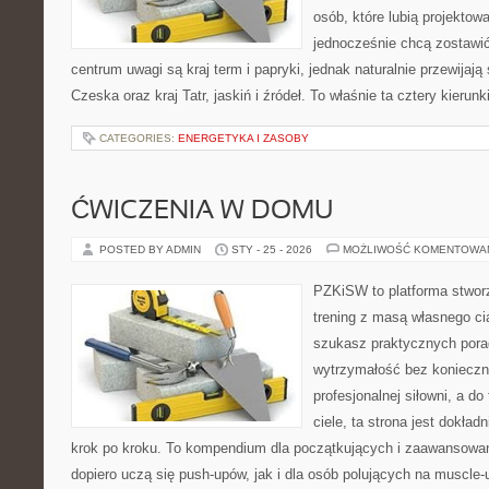
osób, które lubią projektow
jednocześnie chcą zostawi
centrum uwagi są kraj term i papryki, jednak naturalnie przewijają 
Czeska oraz kraj Tatr, jaskiń i źródeł. To właśnie ta cztery kierunk
CATEGORIES:
ENERGETYKA I ZASOBY
ĆWICZENIA W DOMU
POSTED BY ADMIN
STY - 25 - 2026
MOŻLIWOŚĆ KOMENTOWA
PZKiSW to platforma stworz
trening z masą własnego ciał
szukasz praktycznych por
wytrzymałość bez konieczn
profesjonalnej siłowni, a 
ciele, ta strona jest dokład
krok po kroku. To kompendium dla początkujących i zaawansowany
dopiero uczą się push-upów, jak i dla osób polujących na muscle