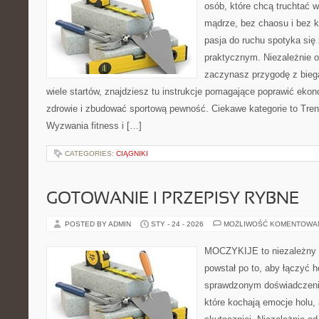
osób, które chcą truchtać w
mądrze, bez chaosu i bez ko
pasja do ruchu spotyka si
praktycznym. Niezależnie o
zaczynasz przygodę z bieg
wiele startów, znajdziesz tu instrukcje pomagające poprawić eko
zdrowie i zbudować sportową pewność. Ciekawe kategorie to Treni
Wyzwania fitness i […]
CATEGORIES:
CIĄGNIKI
GOTOWANIE I PRZEPISY RYBNE
POSTED BY ADMIN
STY - 24 - 2026
MOŻLIWOŚĆ KOMENTOWA
MOCZYKIJE to niezależny w
powstał po to, aby łączyć 
sprawdzonym doświadczenie
które kochają emocje holu, 