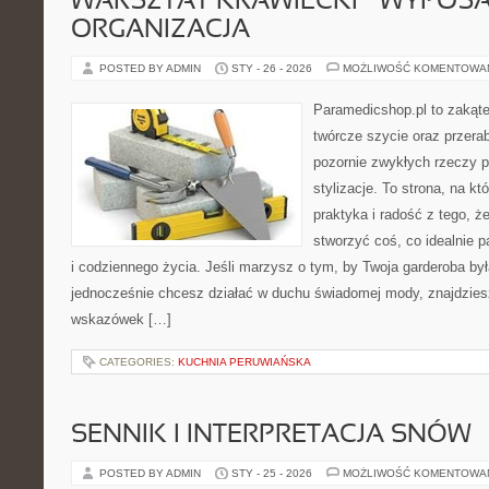
WARSZTAT KRAWIECKI – WYPOSAŻ
ORGANIZACJA
POSTED BY ADMIN
STY - 26 - 2026
MOŻLIWOŚĆ KOMENTOWA
Paramedicshop.pl to zakąte
twórcze szycie oraz przerab
pozornie zwykłych rzeczy 
stylizacje. To strona, na któ
praktyka i radość z tego, 
stworzyć coś, co idealnie p
i codziennego życia. Jeśli marzysz o tym, by Twoja garderoba by
jednocześnie chcesz działać w duchu świadomej mody, znajdziesz
wskazówek […]
CATEGORIES:
KUCHNIA PERUWIAŃSKA
SENNIK I INTERPRETACJA SNÓW
POSTED BY ADMIN
STY - 25 - 2026
MOŻLIWOŚĆ KOMENTOWA