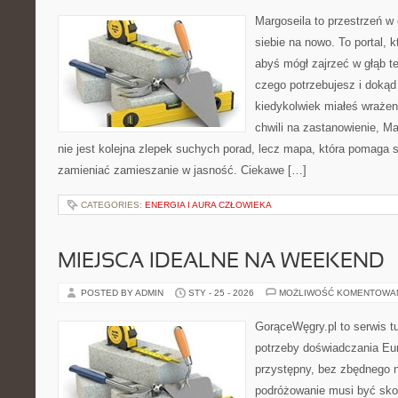
Margoseila to przestrzeń w
siebie na nowo. To portal, 
abyś mógł zajrzeć w głąb te
czego potrzebujesz i dokąd 
kiedykolwiek miałeś wrażeni
chwili na zastanowienie, Mar
nie jest kolejna zlepek suchych porad, lecz mapa, która pomaga
zamieniać zamieszanie w jasność. Ciekawe […]
CATEGORIES:
ENERGIA I AURA CZŁOWIEKA
MIEJSCA IDEALNE NA WEEKEND
POSTED BY ADMIN
STY - 25 - 2026
MOŻLIWOŚĆ KOMENTOWA
GorąceWęgry.pl to serwis tu
potrzeby doświadczania Eu
przystępny, bez zbędnego n
podróżowanie musi być sko