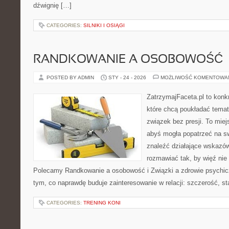
dźwignię […]
CATEGORIES:
SILNIKI I OSIĄGI
RANDKOWANIE A OSOBOWOŚĆ
POSTED BY ADMIN
STY - 24 - 2026
MOŻLIWOŚĆ KOMENTOWA
ZatrzymajFaceta.pl to konkr
które chcą poukładać temat
związek bez presji. To mie
abyś mogła popatrzeć na sw
znaleźć działające wskazów
rozmawiać tak, by więź nie 
Polecamy Randkowanie a osobowość i Związki a zdrowie psychicz
tym, co naprawdę buduje zainteresowanie w relacji: szczerość, st
CATEGORIES:
TRENING KONI