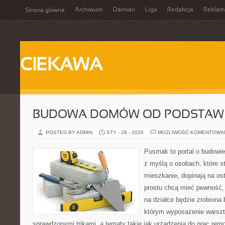
Archiwum
Damian
Liga
Redakcja
Reklam
Strona główna
CIEKAWA
BUDOWA DOMÓW OD PODSTAW
POSTED BY ADMIN
STY - 28 - 2026
MOŻLIWOŚĆ KOMENTOWA
Pusmak to portal o budowie
z myślą o osobach, które s
mieszkanie, dopinają na ost
prostu chcą mieć pewność,
na działce będzie zrobiona 
którym wyposażenie warszta
sprawdzonymi trikami, a tematy takie jak urządzenia do prac rem