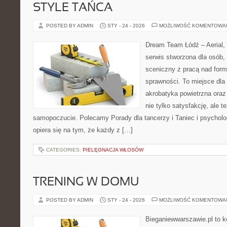
STYLE TAŃCA
POSTED BY ADMIN
STY - 24 - 2026
MOŻLIWOŚĆ KOMENTOWA
Dream Team Łódź – Aerial, 
serwis stworzona dla osób,
sceniczny z pracą nad formą
sprawności. To miejsce dla 
akrobatyka powietrzna oraz 
nie tylko satysfakcję, ale t
samopoczucie. Polecamy Porady dla tancerzy i Taniec i psychol
opiera się na tym, że każdy z […]
CATEGORIES:
PIELĘGNACJA WŁOSÓW
TRENING W DOMU
POSTED BY ADMIN
STY - 24 - 2026
MOŻLIWOŚĆ KOMENTOWA
Bieganiewwarszawie.pl to 