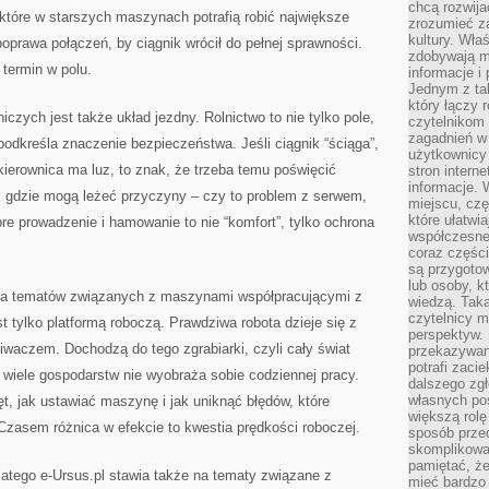
chcą rozwija
 które w starszych maszynach potrafią robić największe
zrozumieć za
kultury. Wła
prawa połączeń, by ciągnik wrócił do pełnej sprawności.
zdobywają mi
 termin w polu.
informacje i
Jednym z ta
który łączy 
czych jest także układ jezdny. Rolnictwo to nie tylko pole,
czytelnikom
zagadnień w
l podkreśla znaczenie bezpieczeństwa. Jeśli ciągnik “ściąga”,
użytkownicy
i kierownica ma luz, to znak, że trzeba temu poświęcić
stron intern
informacje. 
 gdzie mogą leżeć przyczyny – czy to problem z serwem,
miejscu, czę
które ułatwi
bre prowadzenie i hamowanie to nie “komfort”, tylko ochrona
współczesne 
coraz części
są przygoto
lub osoby, kt
 dla tematów związanych z maszynami współpracującymi z
wiedzą. Taka
czytelnicy m
t tylko platformą roboczą. Prawdziwa robota dzieje się z
perspektyw. 
waczem. Dochodzą do tego zgrabiarki, czyli cały świat
przekazywani
potrafi zaci
h wiele gospodarstw nie wyobraża sobie codziennej pracy.
dalszego zgł
własnych po
ęt, jak ustawiać maszynę i jak uniknąć błędów, które
większą rolę
Czasem różnica w efekcie to kwestia prędkości roboczej.
sposób przed
skomplikowa
pamiętać, ż
Dlatego e-Ursus.pl stawia także na tematy związane z
mieć bardzo