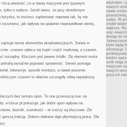
artykułom i 
 chcą wiedzieć, co w danej maszynie jest typowym
nowych umiej
, tylko o realizm. Jeżeli wiesz, że przy określonym
nawet zmieni
przestrzenią
a łożyska, to możesz zaplanować naprawę tak, by nie
siebie. W pr
i rozumiesz, jak wpływa na spalanie nieprawidłowe obroty,
źródeł wied
większe. Roz
oraz nowych 
dostęp do inf
Jednocześnie
 zajmuje temat elementów eksploatacyjnych. Serwis e-
które będą fi
informacje. 
ycznie: czasem opłaca się kupić część markową, a czasem
przekazywani
ć rozsądny. Kluczem jest pewne źródło. Zły element może
bardzo ważną
osób stają s
i potrafią wyraźnie poprawić sprawność. Serwis pomaga
miejscem nau
riał, tolerancje, sposób montażu, a nawet pozornie
nowych tema
poza ich zai
 rolniczym czasem to właśnie szczegóły robią największą
niczych bez tematu opon. To one przenoszą moc na
eby. e-Ursus.pl pokazuje, jak dobór opon wpływa na
ienie, bieżnik, szerokość – te rzeczy są kluczowe. Źle
gorszą trakcję. Dobrze dobrane daje płynniejszą pracę. Dla
ści.