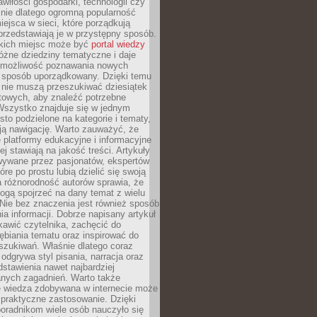
wiłości gospodarki, technologii czy
śnie dlatego ogromną popularność
ejsca w sieci, które porządkują
 przedstawiają je w przystępny sposób.
kich miejsc może być
portal wiedzy
różne dziedziny tematyczne i daje
 możliwość poznawania nowych
 sposób uporządkowany. Dzięki temu
 nie muszą przeszukiwać dziesiątek
etowych, aby znaleźć potrzebne
Wszystko znajduje się w jednym
sto podzielone na kategorie i tematy,
ają nawigację. Warto zauważyć, że
platformy edukacyjne i informacyjne
ej stawiają na jakość treści. Artykuły
wywane przez pasjonatów, ekspertów
óre po prostu lubią dzielić się swoją
 różnorodność autorów sprawia, że
ogą spojrzeć na dany temat z wielu
Nie bez znaczenia jest również sposób
a informacji. Dobrze napisany artykuł
ekawić czytelnika, zachęcić do
ębiania tematu oraz inspirować do
szukiwań. Właśnie dlatego coraz
 odgrywa styl pisania, narracja oraz
stawienia nawet najbardziej
nych zagadnień. Warto także
e wiedza zdobywana w internecie może
 praktyczne zastosowanie. Dzięki
poradnikom wiele osób nauczyło się