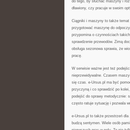
do tego, by słuchać maszyny i roz
dławiony, czy pracuje w swoim op
Ciągniki i maszyny to także tema
przygotować maszynę do odpoczynk
przypomina o czynnościach takich
sprawdzenie przewodów. Zimą doc
obsługa sezonowa sprawia, że wio
pracę.
W serwisie ważne jest też podejśc
nieprzewidywalne. Czasem maszyna
się czas. e-Ursus.pl ma być pom
przyczyną i co sprawdzić po kole
podejść do sprawy metodycznie: sp
często ratuje sytuację i pozwala w
e-Ursus.pl to także przestrzeń dl
budzą sentymen. Wiele osób pamię
pierwszych prac w polu. To nie tyl