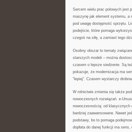
Sercem wielu prac polowych jest pl
maszynę jak element systemu, a n
pod uwagę dostępność sprzętu. Li
podejście, które pomaga wykorzys
czegoś na siłę, a zamiast tego dzia
Osobny obszar to tematy związan
starszych modeli – można dostos
czasem o lepsze siedzenie. Są te
pokazuje, że modernizacja ma sen
“lepiej”. Czasem wystarczy drobna
W rolnictwie zmienia się także pod
nowoczesnych rozwiązań. e-Ursus.
nowoczesnością: od klasycznych c
bardziej zaawansowane. Nawet jeśl
podstawy, bo to pomaga podejmow
dopłata do danej funkcji ma sens, 