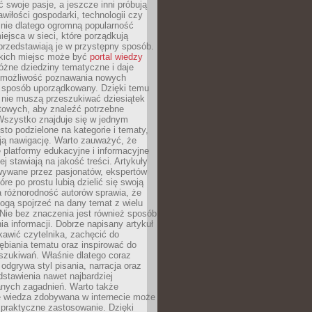
ć swoje pasje, a jeszcze inni próbują
wiłości gospodarki, technologii czy
śnie dlatego ogromną popularność
ejsca w sieci, które porządkują
 przedstawiają je w przystępny sposób.
kich miejsc może być
portal wiedzy
różne dziedziny tematyczne i daje
 możliwość poznawania nowych
 sposób uporządkowany. Dzięki temu
 nie muszą przeszukiwać dziesiątek
etowych, aby znaleźć potrzebne
Wszystko znajduje się w jednym
sto podzielone na kategorie i tematy,
ają nawigację. Warto zauważyć, że
platformy edukacyjne i informacyjne
ej stawiają na jakość treści. Artykuły
wywane przez pasjonatów, ekspertów
óre po prostu lubią dzielić się swoją
 różnorodność autorów sprawia, że
ogą spojrzeć na dany temat z wielu
Nie bez znaczenia jest również sposób
a informacji. Dobrze napisany artykuł
ekawić czytelnika, zachęcić do
ębiania tematu oraz inspirować do
szukiwań. Właśnie dlatego coraz
 odgrywa styl pisania, narracja oraz
stawienia nawet najbardziej
nych zagadnień. Warto także
e wiedza zdobywana w internecie może
 praktyczne zastosowanie. Dzięki