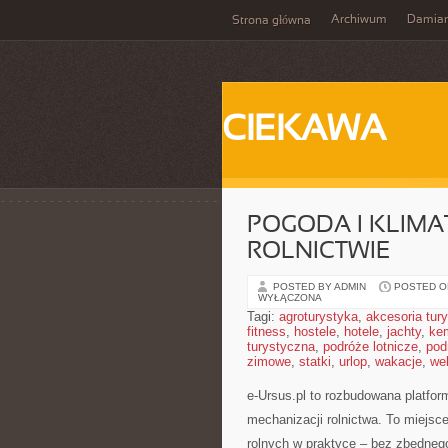
Archiwum
Damia
Strona główna
CIEKAWA
POGODA I KLIM
ROLNICTWIE
POSTED BY ADMIN
POSTED ON
WYŁĄCZONA
Tagi:
agroturystyka
,
akcesoria tur
fitness
,
hostele
,
hotele
,
jachty
,
ke
turystyczna
,
podróże lotnicze
,
pod
zimowe
,
statki
,
urlop
,
wakacje
,
we
e-Ursus.pl to rozbudowana platfo
mechanizacji rolnictwa. To miejs
rolnych w praktyce – bez zbędnego