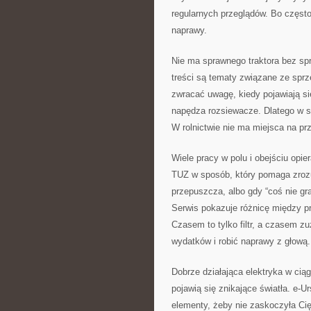
regularnych przeglądów. Bo często
naprawy.
Nie ma sprawnego traktora bez s
treści są tematy związane ze sprzę
zwracać uwagę, kiedy pojawiają si
napędza rozsiewacze. Dlatego w se
W rolnictwie nie ma miejsca na pr
Wiele pracy w polu i obejściu opie
TUZ w sposób, który pomaga zrozu
przepuszcza, albo gdy “coś nie g
Serwis pokazuje różnicę między p
Czasem to tylko filtr, a czasem 
wydatków i robić naprawy z głową.
Dobrze działająca elektryka w ciąg
pojawią się znikające światła. e-U
elementy, żeby nie zaskoczyła Ci