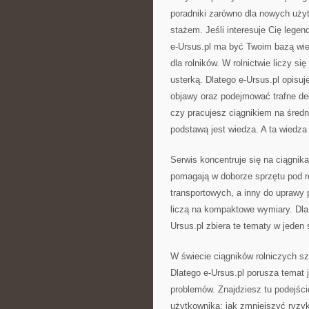
poradniki zarówno dla nowych użyt
stażem. Jeśli interesuje Cię legen
e-Ursus.pl ma być Twoim bazą w
dla rolników. W rolnictwie liczy s
usterką. Dlatego e-Ursus.pl opisuj
objawy oraz podejmować trafne dec
czy pracujesz ciągnikiem na śred
podstawą jest wiedza. A ta wiedza
Serwis koncentruje się na ciągnika
pomagają w doborze sprzętu pod re
transportowych, a inny do uprawy 
liczą na kompaktowe wymiary. Dla 
Ursus.pl zbiera te tematy w jeden
W świecie ciągników rolniczych sz
Dlatego e-Ursus.pl porusza temat
problemów. Znajdziesz tu podejści
użytkownika: jak zmniejszyć ryzy