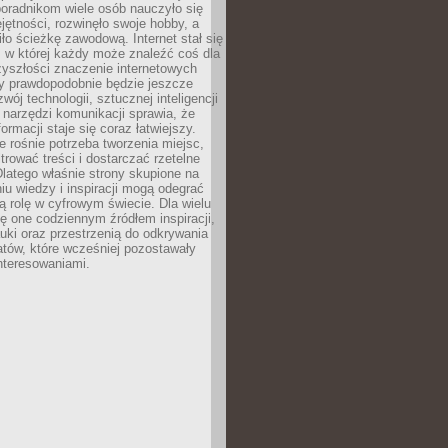
poradnikom wiele osób nauczyło się
ętności, rozwinęło swoje hobby, a
ło ścieżkę zawodową. Internet stał się
, w której każdy może znaleźć coś dla
zyszłości znaczenie internetowych
zy prawdopodobnie będzie jeszcze
wój technologii, sztucznej inteligencji
narzędzi komunikacji sprawia, że
ormacji staje się coraz łatwiejszy.
 rośnie potrzeba tworzenia miejsc,
ltrować treści i dostarczać rzetelne
Dlatego właśnie strony skupione na
u wiedzy i inspiracji mogą odegrać
 rolę w cyfrowym świecie. Dla wielu
ię one codziennym źródłem inspiracji,
ki oraz przestrzenią do odkrywania
tów, które wcześniej pozostawały
nteresowaniami.