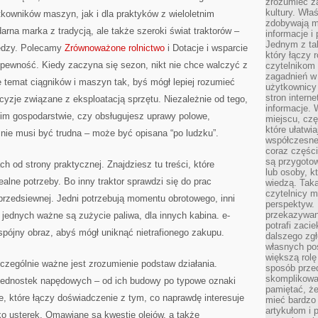
zrozumieć za
kultury. Wła
kowników maszyn, jak i dla praktyków z wieloletnim
zdobywają mi
darna marka z tradycją, ale także szeroki świat traktorów –
informacje i
Jednym z ta
iedzy. Polecamy
Zrównoważone rolnictwo
i Dotacje i wsparcie
który łączy 
ię pewność. Kiedy zaczyna się sezon, nikt nie chce walczyć z
czytelnikom
zagadnień w
e temat ciągników i maszyn tak, byś mógł lepiej rozumieć
użytkownicy
stron intern
yzje związane z eksploatacją sprzętu. Niezależnie od tego,
informacje. 
nim gospodarstwie, czy obsługujesz uprawy polowe,
miejscu, czę
które ułatwi
 nie musi być trudna – może być opisana “po ludzku”.
współczesne 
coraz części
są przygoto
ch od strony praktycznej. Znajdziesz tu treści, które
lub osoby, kt
alne potrzeby. Bo inny traktor sprawdzi się do prac
wiedzą. Taka
czytelnicy m
przedsiewnej. Jedni potrzebują momentu obrotowego, inni
perspektyw. 
przekazywani
jednych ważne są zużycie paliwa, dla innych kabina. e-
potrafi zaci
 spójny obraz, abyś mógł uniknąć nietrafionego zakupu.
dalszego zgł
własnych po
większą rolę
czególnie ważne jest zrozumienie podstaw działania.
sposób przed
skomplikowa
 jednostek napędowych – od ich budowy po typowe oznaki
pamiętać, ż
e, które łączy doświadczenie z tym, co naprawdę interesuje
mieć bardzo
artykułom i 
ko usterek. Omawiane są kwestie olejów, a także