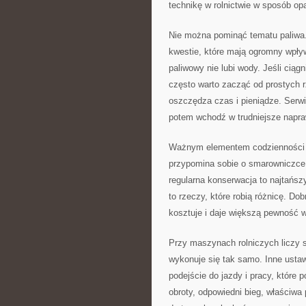
technikę w rolnictwie w sposób opa
Nie można pominąć tematu paliwa. 
kwestie, które mają ogromny wpły
paliwowy nie lubi wody. Jeśli ciąg
często warto zacząć od prostych 
oszczędza czas i pieniądze. Serwi
potem wchodź w trudniejsze napra
Ważnym elementem codzienności j
przypomina sobie o smarowniczce d
regularna konserwacja to najtańszy
to rzeczy, które robią różnicę. Dob
kosztuje i daje większą pewność 
Przy maszynach rolniczych liczy s
wykonuje się tak samo. Inne ustaw
podejście do jazdy i pracy, któr
obroty, odpowiedni bieg, właściwa