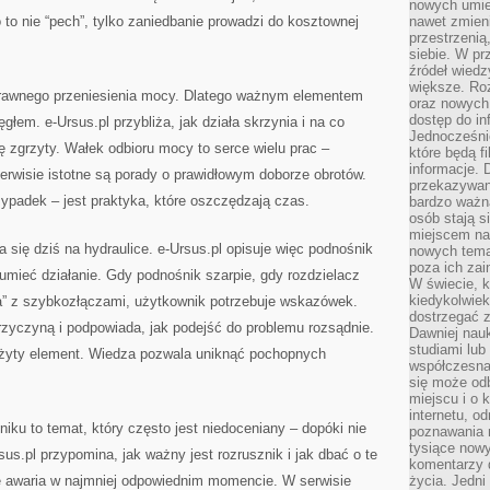
nowych umiej
 to nie “pech”, tylko zaniedbanie prowadzi do kosztownej
nawet zmieni
przestrzenią
siebie. W pr
źródeł wied
większe. Roz
prawnego przeniesienia mocy. Dlatego ważnym elementem
oraz nowych 
dostęp do inf
głem. e-Ursus.pl przybliża, jak działa skrzynia i na co
Jednocześnie
ę zgrzyty. Wałek odbioru mocy to serce wielu prac –
które będą fi
informacje. 
rwisie istotne są porady o prawidłowym doborze obrotów.
przekazywani
zypadek – jest praktyka, które oszczędzają czas.
bardzo ważną
osób stają s
miejscem nau
ra się dziś na hydraulice. e-Ursus.pl opisuje więc podnośnik
nowych tema
poza ich zai
mieć działanie. Gdy podnośnik szarpie, gdy rozdzielacz
W świecie, k
kiedykolwiek
ra” z szybkozłączami, użytkownik potrzebuje wskazówek.
dostrzegać 
rzyczyną i podpowiada, jak podejść do problemu rozsądnie.
Dawniej nauk
studiami lub
zużyty element. Wiedza pozwala uniknąć pochopnych
współczesna
się może od
miejscu i o 
internetu, o
niku to temat, który często jest niedoceniany – dopóki nie
poznawania 
tysiące nowy
rsus.pl przypomina, jak ważny jest rozrusznik i jak dbać o te
komentarzy 
ę awaria w najmniej odpowiednim momencie. W serwisie
życia. Jedni