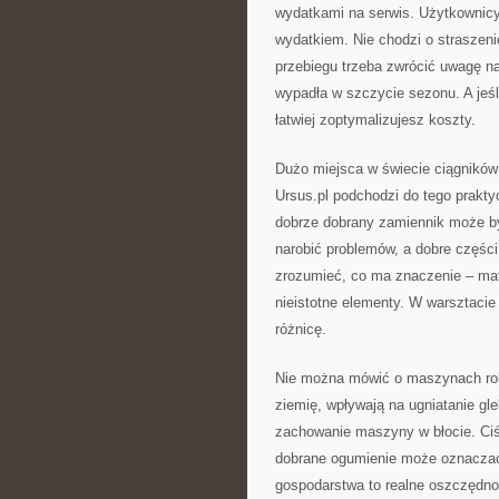
wydatkami na serwis. Użytkownicy
wydatkiem. Nie chodzi o straszenie
przebiegu trzeba zwrócić uwagę n
wypadła w szczycie sezonu. A jeśl
łatwiej zoptymalizujesz koszty.
Dużo miejsca w świecie ciągników
Ursus.pl podchodzi do tego prakt
dobrze dobrany zamiennik może by
narobić problemów, a dobre częśc
zrozumieć, co ma znaczenie – mate
nieistotne elementy. W warsztacie
różnicę.
Nie można mówić o maszynach rol
ziemię, wpływają na ugniatanie gl
zachowanie maszyny w błocie. Ciśn
dobrane ogumienie może oznaczać 
gospodarstwa to realne oszczędno