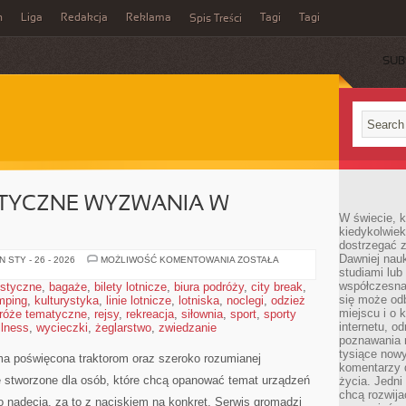
n
Liga
Redakcja
Reklama
Tagi
Tagi
Spis Treści
SUB
ATYCZNE WYZWANIA W
W świecie, k
kiedykolwiek
dostrzegać 
Dawniej nauk
POGODA
 STY - 26 - 2026
MOŻLIWOŚĆ KOMENTOWANIA
ZOSTAŁA
I
studiami lub
KLIMATYCZNE
współczesna
ystyczne
,
bagaże
,
bilety lotnicze
,
biura podróży
,
city break
,
WYZWANIA
się może od
mping
,
kulturystyka
,
linie lotnicze
,
lotniska
,
noclegi
W
,
odzież
ROLNICTWIE
miejscu i o 
róże tematyczne
,
rejsy
,
rekreacja
,
siłownia
,
sport
,
sporty
internetu, o
llness
,
wycieczki
,
żeglarstwo
,
zwiedzanie
poznawania 
tysiące nowy
rma poświęcona traktorom oraz szeroko rozumianej
komentarzy 
ce stworzone dla osób, które chcą opanować temat urządzeń
życia. Jedni
chcą rozwija
 nadęcia, za to z naciskiem na konkret. Serwis gromadzi