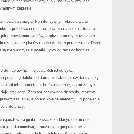
umieć jej zachowanie: czy silnik ma lekko, czy jest
tymalnym zakresie.
t zimowania sprzętu. Po intensywnym okresie warto
u, a przed sezonem – do powrotu na pole. e-Ursus.pl
 jak sprawdzenie pasków, a także o prostych rzeczach:
hodzą kwestie płynów o odpowiednich parametrach. Dobra
sną nie walczysz z awarią, tylko od razu wchodzisz w
ie do napraw “na miejscu”. Rolnictwo bywa
 psuje się daleko od domu, w trakcie pracy, kiedy liczy
ocą w takich momentach, bo świadomość, co może być
i, daje przewagę. Zamiast nerwowego działania, możesz
rawdź zasilanie, a potem kolejne elementy. To podejście
rócić do pracy.
a pasjonatów. Ciągniki – zwłaszcza klasyczne modele –
ta je z dzieciństwa, z rodzinnych gospodarstw, z
ko sprzęt, ale część kultury rolniczej. Serwis może