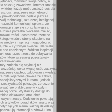
ętności, rozwinęło swoje hobby, a
ło ścieżkę zawodową. Internet stał się
, w której każdy może znaleźć coś dla
zyszłości znaczenie internetowych
zy prawdopodobnie będzie jeszcze
wój technologii, sztucznej inteligencji
narzędzi komunikacji sprawia, że
ormacji staje się coraz łatwiejszy.
 rośnie potrzeba tworzenia miejsc,
ltrować treści i dostarczać rzetelne
Dlatego właśnie strony skupione na
u wiedzy i inspiracji mogą odegrać
 rolę w cyfrowym świecie. Dla wielu
ię one codziennym źródłem inspiracji,
ki oraz przestrzenią do odkrywania
tów, które wcześniej pozostawały
nteresowaniami.
tóry zmienia się szybciej niż
 wcześniej, coraz więcej osób zaczyna
znaczenie ciągłego zdobywania wiedzy.
a była kojarzona głównie ze szkołą,
 specjalistycznymi kursami, jednak
 rzeczywistość pokazuje, że uczenie
bywać się praktycznie w każdym
każdej porze. Wystarczy dostęp do
drobina ciekawości oraz chęć
nowych rzeczy. Codziennie powstają
ch artykułów, poradników, analiz oraz
dotyczących niemal każdej dziedziny
 poszukują informacji o zdrowiu, inni