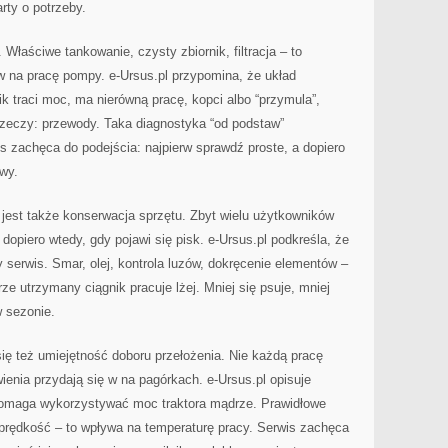
rty o potrzeby.
Właściwe tankowanie, czysty zbiornik, filtracja – to
w na pracę pompy. e-Ursus.pl przypomina, że układ
nik traci moc, ma nierówną pracę, kopci albo “przymula”,
rzeczy: przewody. Taka diagnostyka “od podstaw”
s zachęca do podejścia: najpierw sprawdź proste, a dopiero
wy.
est także konserwacja sprzętu. Zbyt wielu użytkowników
opiero wtedy, gdy pojawi się pisk. e-Ursus.pl podkreśla, że
 serwis. Smar, olej, kontrola luzów, dokręcenie elementów –
rze utrzymany ciągnik pracuje lżej. Mniej się psuje, mniej
w sezonie.
ię też umiejętność doboru przełożenia. Nie każdą pracę
ienia przydają się w na pagórkach. e-Ursus.pl opisuje
e pomaga wykorzystywać moc traktora mądrze. Prawidłowe
 prędkość – to wpływa na temperaturę pracy. Serwis zachęca