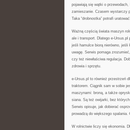
pojawiają się wątki o przewodach,
zamieszanie. Czasem wystarczy po
Taka “drobnostka” potrafi uratować
Ważną częścią świata maszyn rolni
ale i transport. Dlatego e-Ursus.p
jeśli hamulce biorą nierówno, jeśl
uwagę. Serwis pomaga zrozumieć,
czy też niewłaściwa regulacja. Do
zdrowia i sprzętu.
e-Ursus.pl to również przestrzeń
traktorem. Ciągnik sam w sobie jes
maszynami: broną, a także opryski
siana. Są też owijarki, bez któryc
Serwis opisuje, jak dobierać osprz
prowadzą do większego spalania. 
W rolnictwie liczy się ekonomia. 