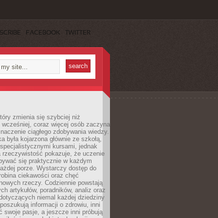
SCRIBE
FACEBOOK
TWITTER
tóry zmienia się szybciej niż
 wcześniej, coraz więcej osób zaczyna
znaczenie ciągłego zdobywania wiedzy.
a była kojarzona głównie ze szkołą,
 specjalistycznymi kursami, jednak
 rzeczywistość pokazuje, że uczenie
bywać się praktycznie w każdym
każdej porze. Wystarczy dostęp do
drobina ciekawości oraz chęć
nowych rzeczy. Codziennie powstają
ch artykułów, poradników, analiz oraz
dotyczących niemal każdej dziedziny
 poszukują informacji o zdrowiu, inni
ć swoje pasje, a jeszcze inni próbują