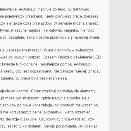
anowanie. e-Ursus.pl inspiruje do tego, by traktować
ie pojedynczy przedmiot. Kiedy planujesz prace, bierzesz
czy się także czas przejazdów. W serwisie można znaleźć
tywać maszynę mądrze: nie katować ciągnika, nie robić
łać rozsądnie. Taka filozofia przekłada się na mniej awarii.
e z ulepszaniem maszyn. Wiele ciągników – zwłaszcza
ować do nowych potrzeb. Czasem chodzi o oświetlenie LED,
ż kwestie funkcjonalne: mocniejsza pompa. e-Ursus.pl
s wtedy, gdy jest dopasowana. Nie zawsze “więcej” znaczy
 zmiana, by praca była bezpieczniejsza.
ejście do kontroli. Coraz częściej pojawiają się elementy
pl może być miejscem, gdzie tradycja spotyka się z
iągników po nowe konstrukcje, od prostych rozwiązań po
i nie korzystasz z pełnej automatyki, warto rozumieć
ać decyzje o zakupie. Użytkownicy chcą wiedzieć, czy
czy jest to tylko dodatek. Serwis podpowiada, jak oceniać