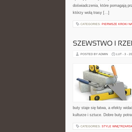
doświadczenia, które pomagają pr
którzy wolą trasy […]
CATEGORIES:
PIERWSZE KROKI NA
SZEWSTWO I RZ
POSTED BY ADMIN
LUT - 3 - 2
buty staje się łatwa, a efekty wid
kulturze i sztuce. Dobre buty potr
CATEGORIES:
STYLE WNĘTRZARS