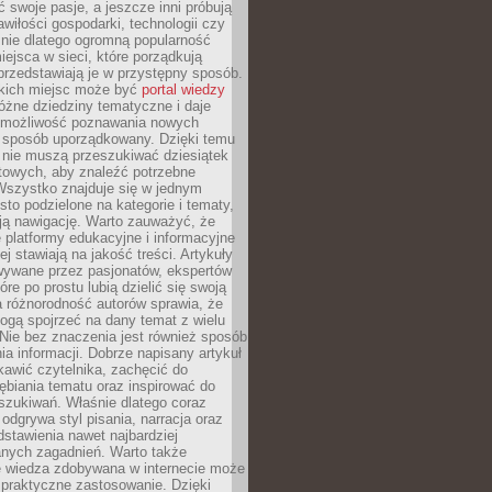
ć swoje pasje, a jeszcze inni próbują
wiłości gospodarki, technologii czy
śnie dlatego ogromną popularność
ejsca w sieci, które porządkują
 przedstawiają je w przystępny sposób.
kich miejsc może być
portal wiedzy
różne dziedziny tematyczne i daje
 możliwość poznawania nowych
 sposób uporządkowany. Dzięki temu
 nie muszą przeszukiwać dziesiątek
etowych, aby znaleźć potrzebne
Wszystko znajduje się w jednym
sto podzielone na kategorie i tematy,
ają nawigację. Warto zauważyć, że
platformy edukacyjne i informacyjne
ej stawiają na jakość treści. Artykuły
wywane przez pasjonatów, ekspertów
óre po prostu lubią dzielić się swoją
 różnorodność autorów sprawia, że
ogą spojrzeć na dany temat z wielu
Nie bez znaczenia jest również sposób
a informacji. Dobrze napisany artykuł
ekawić czytelnika, zachęcić do
ębiania tematu oraz inspirować do
szukiwań. Właśnie dlatego coraz
 odgrywa styl pisania, narracja oraz
stawienia nawet najbardziej
nych zagadnień. Warto także
e wiedza zdobywana w internecie może
 praktyczne zastosowanie. Dzięki