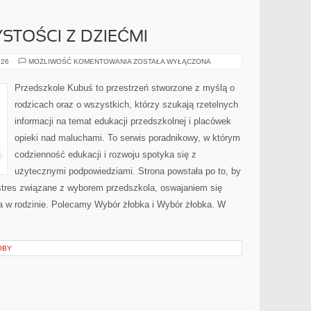
STOŚCI Z DZIEĆMI
ŚWIĘTA
026
MOŻLIWOŚĆ KOMENTOWANIA
ZOSTAŁA WYŁĄCZONA
I
UROCZYSTOŚCI
Z
Przedszkole Kubuś to przestrzeń stworzone z myślą o
DZIEĆMI
rodzicach oraz o wszystkich, którzy szukają rzetelnych
informacji na temat edukacji przedszkolnej i placówek
opieki nad maluchami. To serwis poradnikowy, w którym
codzienność edukacji i rozwoju spotyka się z
użytecznymi podpowiedziami. Strona powstała po to, by
tres związane z wyborem przedszkola, oswajaniem się
ia w rodzinie. Polecamy Wybór żłobka i Wybór żłobka. W
OBY