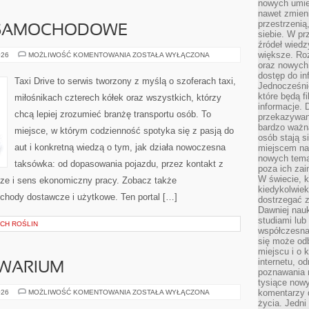
nowych umiej
nawet zmieni
przestrzenią
 SAMOCHODOWE
siebie. W pr
źródeł wied
większe. Roz
UBEZPIECZENIA
026
MOŻLIWOŚĆ KOMENTOWANIA
ZOSTAŁA WYŁĄCZONA
SAMOCHODOWE
oraz nowych 
dostęp do inf
Taxi Drive to serwis tworzony z myślą o szoferach taxi,
Jednocześnie
które będą fi
miłośnikach czterech kółek oraz wszystkich, którzy
informacje. 
chcą lepiej zrozumieć branżę transportu osób. To
przekazywani
bardzo ważną
miejsce, w którym codzienność spotyka się z pasją do
osób stają s
aut i konkretną wiedzą o tym, jak działa nowoczesna
miejscem nau
nowych tema
taksówka: od dopasowania pojazdu, przez kontakt z
poza ich zai
W świecie, k
ze i sens ekonomiczny pracy. Zobacz także
kiedykolwiek
hody dostawcze i użytkowe. Ten portal […]
dostrzegać 
Dawniej nauk
studiami lub
YCH ROŚLIN
współczesna
się może od
miejscu i o 
internetu, o
KWARIUM
poznawania 
tysiące nowy
PROBLEMY
komentarzy 
026
MOŻLIWOŚĆ KOMENTOWANIA
ZOSTAŁA WYŁĄCZONA
W
życia. Jedni
AKWARIUM