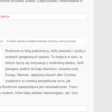
 stronie Biżuteria Ślubna i Zaręczynowa i Inwestowanie w
CZBACH
IRLANDIA
026
MOŻLIWOŚĆ KOMENTOWANIA
ZOSTAŁA WYŁĄCZONA
Rushmore to blog podróżniczy, który powstał z myślą o
osobach spragnionych wrażeń. To miejsce w sieci, w
którym łączą się motywacje z konkretną wiedzą. Jeśli
planujesz podróż do kraju flamenco, romantycznej
Europy, Niemiec, alpejskiej klasyki albo Czechia,
znajdziesz tu szeroką perspektywę na to, jak
a Rushmore najważniejsze jest doświadczenie. Treści
 osobom, które lubią układać harmonogram, jak i tym,