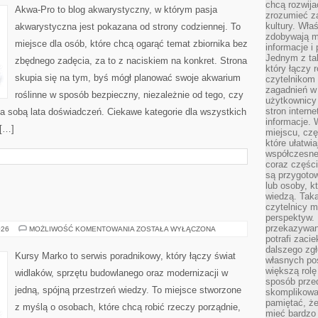
chcą rozwija
Akwa-Pro to blog akwarystyczny, w którym pasja
zrozumieć za
kultury. Wła
akwarystyczna jest pokazana od strony codziennej. To
zdobywają mi
miejsce dla osób, które chcą ogarąć temat zbiornika bez
informacje i
Jednym z ta
zbędnego zadęcia, za to z naciskiem na konkret. Strona
który łączy 
skupia się na tym, byś mógł planować swoje akwarium
czytelnikom
zagadnień w
roślinne w sposób bezpieczny, niezależnie od tego, czy
użytkownicy
stron intern
za sobą lata doświadczeń. Ciekawe kategorie dla wszystkich
informacje. 
 […]
miejscu, czę
które ułatwi
współczesne 
coraz części
są przygoto
lub osoby, kt
wiedzą. Taka
czytelnicy m
perspektyw. 
przekazywani
WÓZKI
026
MOŻLIWOŚĆ KOMENTOWANIA
ZOSTAŁA WYŁĄCZONA
WIDŁOWE
potrafi zaci
dalszego zgł
Kursy Marko to serwis poradnikowy, który łączy świat
własnych po
większą rolę
widlaków, sprzętu budowlanego oraz modernizacji w
sposób przed
jedną, spójną przestrzeń wiedzy. To miejsce stworzone
skomplikowa
pamiętać, ż
z myślą o osobach, które chcą robić rzeczy porządnie,
mieć bardzo