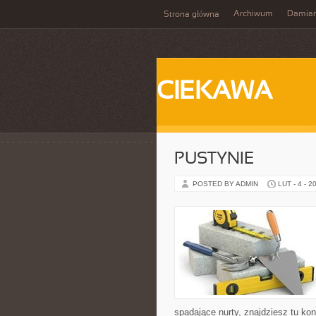
Archiwum
Damia
Strona główna
CIEKAWA
PUSTYNIE
POSTED BY ADMIN
LUT - 4 - 2
spadające nurty, znajdziesz tu ko