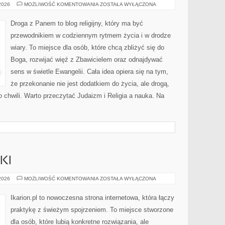
JUDAIZM
 2026
MOŻLIWOŚĆ KOMENTOWANIA
ZOSTAŁA WYŁĄCZONA
Droga z Panem to blog religijny, który ma być
przewodnikiem w codziennym rytmem życia i w drodze
wiary. To miejsce dla osób, które chcą zbliżyć się do
Boga, rozwijać więź z Zbawicielem oraz odnajdywać
sens w świetle Ewangelii. Cała idea opiera się na tym,
że przekonanie nie jest dodatkiem do życia, ale drogą,
 chwili. Warto przeczytać Judaizm i Religia a nauka. Na
KI
SPRZĘT
 2026
MOŻLIWOŚĆ KOMENTOWANIA
ZOSTAŁA WYŁĄCZONA
JEŹDZIECKI
Ikarion.pl to nowoczesna strona internetowa, która łączy
praktykę z świeżym spojrzeniem. To miejsce stworzone
dla osób, które lubią konkretne rozwiązania, ale