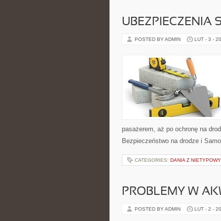
UBEZPIECZENIA
POSTED BY ADMIN
LUT - 3 - 2
pasażerem, aż po ochronę na drod
Bezpieczeństwo na drodze i Samoc
CATEGORIES:
DANIA Z NIETYPOW
PROBLEMY W A
POSTED BY ADMIN
LUT - 2 - 2