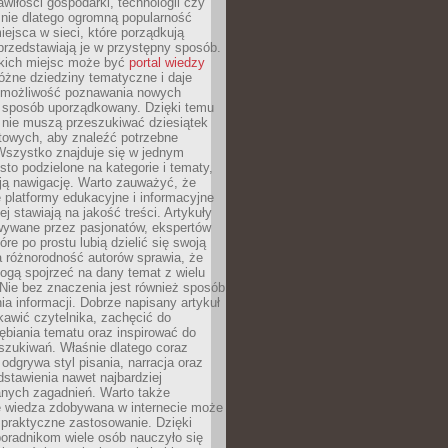
wiłości gospodarki, technologii czy
śnie dlatego ogromną popularność
ejsca w sieci, które porządkują
 przedstawiają je w przystępny sposób.
kich miejsc może być
portal wiedzy
różne dziedziny tematyczne i daje
 możliwość poznawania nowych
 sposób uporządkowany. Dzięki temu
 nie muszą przeszukiwać dziesiątek
etowych, aby znaleźć potrzebne
Wszystko znajduje się w jednym
sto podzielone na kategorie i tematy,
ają nawigację. Warto zauważyć, że
platformy edukacyjne i informacyjne
ej stawiają na jakość treści. Artykuły
wywane przez pasjonatów, ekspertów
óre po prostu lubią dzielić się swoją
 różnorodność autorów sprawia, że
ogą spojrzeć na dany temat z wielu
Nie bez znaczenia jest również sposób
a informacji. Dobrze napisany artykuł
ekawić czytelnika, zachęcić do
ębiania tematu oraz inspirować do
szukiwań. Właśnie dlatego coraz
 odgrywa styl pisania, narracja oraz
stawienia nawet najbardziej
nych zagadnień. Warto także
e wiedza zdobywana w internecie może
 praktyczne zastosowanie. Dzięki
poradnikom wiele osób nauczyło się