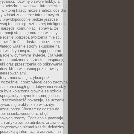
ętności, rozwinęło swoje hobby, a
ło ścieżkę zawodową. Internet stał się
, w której każdy może znaleźć coś dla
zyszłości znaczenie internetowych
zy prawdopodobnie będzie jeszcze
wój technologii, sztucznej inteligencji
narzędzi komunikacji sprawia, że
ormacji staje się coraz łatwiejszy.
 rośnie potrzeba tworzenia miejsc,
ltrować treści i dostarczać rzetelne
Dlatego właśnie strony skupione na
u wiedzy i inspiracji mogą odegrać
 rolę w cyfrowym świecie. Dla wielu
ię one codziennym źródłem inspiracji,
ki oraz przestrzenią do odkrywania
tów, które wcześniej pozostawały
nteresowaniami.
tóry zmienia się szybciej niż
 wcześniej, coraz więcej osób zaczyna
znaczenie ciągłego zdobywania wiedzy.
a była kojarzona głównie ze szkołą,
 specjalistycznymi kursami, jednak
 rzeczywistość pokazuje, że uczenie
bywać się praktycznie w każdym
każdej porze. Wystarczy dostęp do
drobina ciekawości oraz chęć
nowych rzeczy. Codziennie powstają
ch artykułów, poradników, analiz oraz
dotyczących niemal każdej dziedziny
 poszukują informacji o zdrowiu, inni