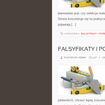
planowanie prac czy selekcja mate
Strona koncentruje się na praktyc
pojawiają […]
CATEGORIES:
BALUSTRADY I POR
FALSYFIKATY I P
POSTED BY ADMIN
LUT - 1 - 2
jubilerskich, chcesz lepiej zrozum