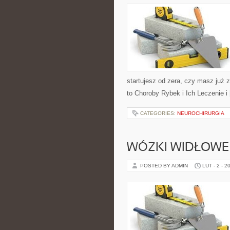
startujesz od zera, czy masz już 
to Choroby Rybek i Ich Leczenie i
CATEGORIES:
NEUROCHIRURGIA
WÓZKI WIDŁOWE
POSTED BY ADMIN
LUT - 2 - 2