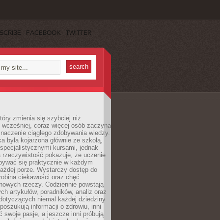
SCRIBE
FACEBOOK
TWITTER
tóry zmienia się szybciej niż
 wcześniej, coraz więcej osób zaczyna
znaczenie ciągłego zdobywania wiedzy.
a była kojarzona głównie ze szkołą,
 specjalistycznymi kursami, jednak
 rzeczywistość pokazuje, że uczenie
bywać się praktycznie w każdym
każdej porze. Wystarczy dostęp do
drobina ciekawości oraz chęć
nowych rzeczy. Codziennie powstają
ch artykułów, poradników, analiz oraz
dotyczących niemal każdej dziedziny
 poszukują informacji o zdrowiu, inni
ć swoje pasje, a jeszcze inni próbują