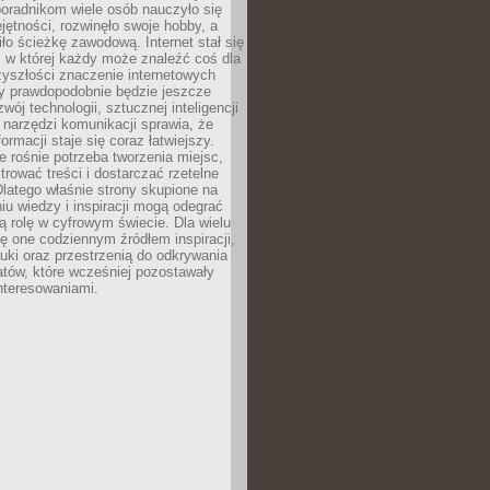
poradnikom wiele osób nauczyło się
ętności, rozwinęło swoje hobby, a
ło ścieżkę zawodową. Internet stał się
, w której każdy może znaleźć coś dla
zyszłości znaczenie internetowych
zy prawdopodobnie będzie jeszcze
wój technologii, sztucznej inteligencji
narzędzi komunikacji sprawia, że
ormacji staje się coraz łatwiejszy.
 rośnie potrzeba tworzenia miejsc,
ltrować treści i dostarczać rzetelne
Dlatego właśnie strony skupione na
u wiedzy i inspiracji mogą odegrać
 rolę w cyfrowym świecie. Dla wielu
ię one codziennym źródłem inspiracji,
ki oraz przestrzenią do odkrywania
tów, które wcześniej pozostawały
nteresowaniami.