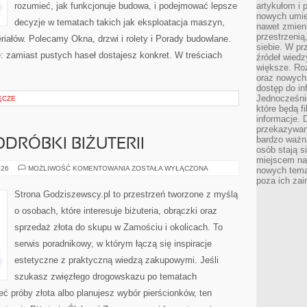
rozumieć, jak funkcjonuje budowa, i podejmować lepsze
artykułom i 
nowych umiej
decyzje w tematach takich jak eksploatacja maszyn,
nawet zmieni
przestrzenią
riałów. Polecamy Okna, drzwi i rolety i Porady budowlane.
siebie. W pr
e: zamiast pustych haseł dostajesz konkret. W treściach
źródeł wied
większe. Roz
oraz nowych 
dostęp do inf
Jednocześnie
ĘCZE
które będą fi
informacje. 
przekazywani
bardzo ważną
ODRÓBKI BIŻUTERII
osób stają s
miejscem nau
FALSYFIKATY
026
MOŻLIWOŚĆ KOMENTOWANIA
ZOSTAŁA WYŁĄCZONA
nowych tema
I
poza ich zai
PODRÓBKI
BIŻUTERII
Strona Godziszewscy.pl to przestrzeń tworzone z myślą
o osobach, które interesuje biżuteria, obrączki oraz
sprzedaż złota do skupu w Zamościu i okolicach. To
serwis poradnikowy, w którym łączą się inspiracje
estetyczne z praktyczną wiedzą zakupowymi. Jeśli
szukasz zwięzłego drogowskazu po tematach
ieć próby złota albo planujesz wybór pierścionków, ten