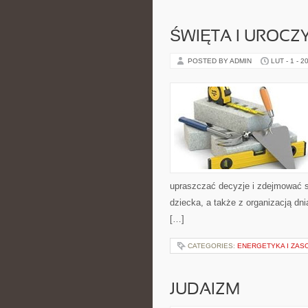
ŚWIĘTA I UROCZY
POSTED BY ADMIN
LUT - 1 - 2
upraszczać decyzje i zdejmować s
dziecka, a także z organizacją dn
[…]
CATEGORIES:
ENERGETYKA I ZAS
JUDAIZM