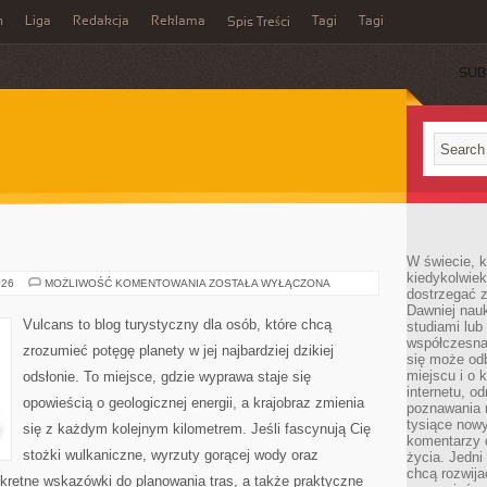
n
Liga
Redakcja
Reklama
Tagi
Tagi
Spis Treści
SUB
W świecie, k
kiedykolwiek
PUSTYNIE
026
MOŻLIWOŚĆ KOMENTOWANIA
ZOSTAŁA WYŁĄCZONA
dostrzegać 
Dawniej nauk
Vulcans to blog turystyczny dla osób, które chcą
studiami lub
współczesna
zrozumieć potęgę planety w jej najbardziej dzikiej
się może od
miejscu i o 
odsłonie. To miejsce, gdzie wyprawa staje się
internetu, o
opowieścią o geologicznej energii, a krajobraz zmienia
poznawania 
tysiące nowy
się z każdym kolejnym kilometrem. Jeśli fascynują Cię
komentarzy 
stożki wulkaniczne, wyrzuty gorącej wody oraz
życia. Jedni
chcą rozwija
nkretne wskazówki do planowania tras, a także praktyczne