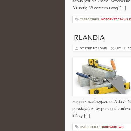
serwis jest dla Ciebie. Nowości na
Biżuterię. W centrum uwagi […]
CATEGORIES:
MOTORYZACJA W LI
IRLANDIA
POSTED BY ADMIN
LUT - 1 - 2
zorganizować wyjazd od A do Z. N
powstają tak, by pomagać zarówno
którzy […]
CATEGORIES:
BUDOWNICTWO