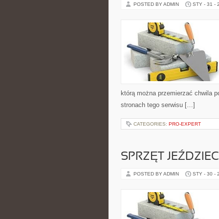
POSTED BY ADMIN
STY - 31 -
którą można przemierzać chwila po
stronach tego serwisu […]
CATEGORIES:
PRO-EXPERT
SPRZĘT JEŹDZIEC
POSTED BY ADMIN
STY - 30 -