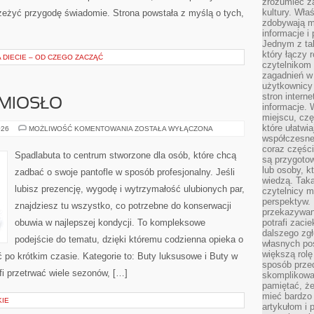
zrozumieć za
kultury. Wła
zeżyć przygodę świadomie. Strona powstała z myślą o tych,
zdobywają mi
informacje i
Jednym z ta
który łączy 
 DIECIE – OD CZEGO ZACZĄĆ
czytelnikom
zagadnień w
użytkownicy
stron intern
EMIOSŁO
informacje. 
miejscu, czę
które ułatwi
SZEWSTWO
026
MOŻLIWOŚĆ KOMENTOWANIA
ZOSTAŁA WYŁĄCZONA
I
współczesne 
RZEMIOSŁO
coraz części
Spadlabuta to centrum stworzone dla osób, które chcą
są przygoto
lub osoby, kt
zadbać o swoje pantofle w sposób profesjonalny. Jeśli
wiedzą. Taka
lubisz prezencję, wygodę i wytrzymałość ulubionych par,
czytelnicy m
perspektyw. 
znajdziesz tu wszystko, co potrzebne do konserwacji
przekazywani
obuwia w najlepszej kondycji. To kompleksowe
potrafi zaci
dalszego zgł
podejście do tematu, dzięki któremu codzienna opieka o
własnych po
większą rolę
ać po krótkim czasie. Kategorie to: Buty luksusowe i Buty w
sposób przed
afi przetrwać wiele sezonów, […]
skomplikowa
pamiętać, ż
mieć bardzo
KIE
artykułom i 