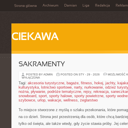
Archiwum
Damian
Liga
Redakcja
Reklam
Strona główna
CIEKAWA
SAKRAMENTY
POSTED BY ADMIN
POSTED ON STY - 29 - 2026
MOŻLIWOŚĆ 
WYŁĄCZONA
Tagi:
akcesoria turystyczne
,
bagaże
,
fitness
,
hokej
,
jachty
,
kajak
kulturystyka
,
lotnictwo sportowe
,
narty
,
nurkowanie
,
odzież turyst
nożna
,
pływanie
,
podróże tematyczne
,
rejsy
,
rekreacja
,
saneczka
snowboard
,
sport
,
sporty halowe
,
sporty powietrzne
,
sporty wodne
szybowce
,
urlop
,
wakacje
,
wellness
,
żeglarstwo
To miejsce stworzone z myślą o szlaku przekonania, które pomaga
na co dzień. Strona jest przestrzenią dla osób, które chcą bardzie
tylko od święta, ale także wtedy, gdy życie stawia próby. Jej ce