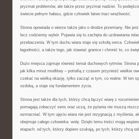
pryzmat problemów, ale także przez pryzmat nadziei. To podejści
świecie pełnym hałasu, gdzie człowiek łatwo traci wrażliwość.
Strona opowiada o wierze także jako o drodze przemiany. Nie jes
lecz codzienny wybór. Pojawia się tu zachęta do uzdrawiania relac
przebaczenia. W tym duchu wiara staje się szkołą serca. Człowi
łagodności, a także tego, jak stawiać granice i chronić to, co świę
Dużo miejsca zajmuje również temat duchowych rytmów. Strona po
jak kilka minut modlitwy – potrafią z czasem przynieść wielkie ow
czekać na wielką okazję, tylko zacząć w tym, co realne. W ten s
ozdobą, a staje się fundamentem życia.
Strona jest także dla tych, którzy chcą łączyć wiarę z rozumieniem
pomagają zobaczyć sens oraz uczą, że pytania nie muszą niszczy
wzmacniać. W tym ujęciu wiara nie jest rezygnacją z myślenia, al
obejmuje całego człowieka: wolę. Dzięki temu treści mogą wspie
etapach: od tych, którzy dopiero szukają, po tych, którzy chcą od