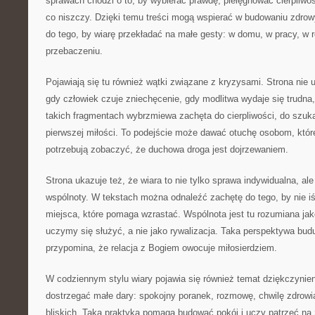
sprawach chodzi o to, by wybierać prawdę, pielęgnować cierpliwo
co niszczy. Dzięki temu treści mogą wspierać w budowaniu zdrowy
do tego, by wiarę przekładać na małe gesty: w domu, w pracy, w r
przebaczeniu.
Pojawiają się tu również wątki związane z kryzysami. Strona nie u
gdy człowiek czuje zniechęcenie, gdy modlitwa wydaje się trudna
takich fragmentach wybrzmiewa zachęta do cierpliwości, do szuk
pierwszej miłości. To podejście może dawać otuchę osobom, któr
potrzebują zobaczyć, że duchowa droga jest dojrzewaniem.
Strona ukazuje też, że wiara to nie tylko sprawa indywidualna, al
wspólnoty. W tekstach można odnaleźć zachętę do tego, by nie 
miejsca, które pomaga wzrastać. Wspólnota jest tu rozumiana jako
uczymy się służyć, a nie jako rywalizacja. Taka perspektywa budu
przypomina, że relacja z Bogiem owocuje miłosierdziem.
W codziennym stylu wiary pojawia się również temat dziękczynien
dostrzegać małe dary: spokojny poranek, rozmowę, chwilę zdrowi
bliskich. Taka praktyka pomaga budować pokój i uczy patrzeć na ż