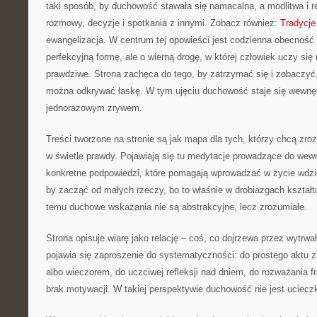
taki sposób, by duchowość stawała się namacalna, a modlitwa i re
rozmowy, decyzje i spotkania z innymi. Zobacz również:
Tradycje 
ewangelizacja. W centrum tej opowieści jest codzienna obecność
perfekcyjną formę, ale o wierną drogę, w której człowiek uczy się
prawdziwe. Strona zachęca do tego, by zatrzymać się i zobaczyć,
można odkrywać łaskę. W tym ujęciu duchowość staje się wewnęt
jednorazowym zrywem.
Treści tworzone na stronie są jak mapa dla tych, którzy chcą zr
w świetle prawdy. Pojawiają się tu medytacje prowadzące do wewn
konkretne podpowiedzi, które pomagają wprowadzać w życie wdzi
by zacząć od małych rzeczy, bo to właśnie w drobiazgach kształtu
temu duchowe wskazania nie są abstrakcyjne, lecz zrozumiałe.
Strona opisuje wiarę jako relację – coś, co dojrzewa przez wytrw
pojawia się zaproszenie do systematyczności: do prostego aktu z
albo wieczorem, do uczciwej refleksji nad dniem, do rozważania 
brak motywacji. W takiej perspektywie duchowość nie jest ucieczk