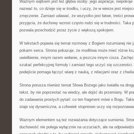
Ważnym wątkiem jest też głębia osoby: jego aspiracje, niepokoje
nazwać to, co dzieje się w środku, i uczy, że w wierze jest miejsc
zmęczenie. Zamiast udawać, że wszystko jest łatwe, treści prow
przyjęcia, że duchowy wzrost często rodzi się w trudności. Taka
pozwala przechodzić przez życie z większą spokojem.
W tekstach pojawia się temat rozmowy z Bogiem rozumianej nie j
pokarm serca. Strona pokazuje, że modlitwa może mieć różne ksz
uwielbienie, innym razem wołanie, a jeszcze innym cisza. Zachęc
szukać perfekcyjnej formuły i zamiast tego uczyć się szczerości.
podejście pomaga łączyć wiarę z nauką, z relacjami oraz z chwil
Strona porusza również temat Słowa Bożego jako światła na drog
tekst, by nie poprzestać na wiedzy, ale dojść do przemiany. W p
do zadawania prostych pytań: co ten fragment mówi o Bogu. Takie
staje się dynamiczna, a człowiek stopniowo uczy się rozpoznawa
Ważnym elementem są też rozważania dotyczące sumienia. Stro
duchowość nie polega wyłącznie na uczuciach, ale na odpowiedz