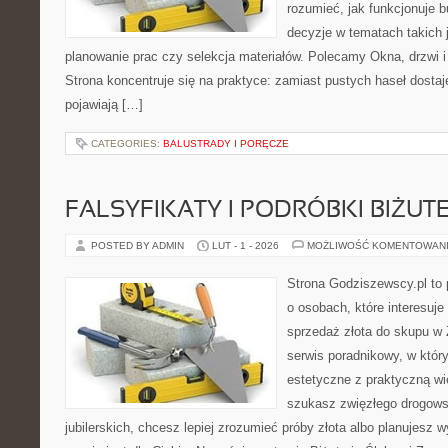
rozumieć, jak funkcjonuje 
decyzje w tematach takich 
planowanie prac czy selekcja materiałów. Polecamy Okna, drzwi i 
Strona koncentruje się na praktyce: zamiast pustych haseł dostaj
pojawiają […]
CATEGORIES:
BALUSTRADY I PORĘCZE
FALSYFIKATY I PODRÓBKI BIŻUTE
POSTED BY ADMIN
LUT - 1 - 2026
MOŻLIWOŚĆ KOMENTOWAN
Strona Godziszewscy.pl to 
o osobach, które interesuje 
sprzedaż złota do skupu w 
serwis poradnikowy, w który
estetyczne z praktyczną w
szukasz zwięzłego drogow
jubilerskich, chcesz lepiej zrozumieć próby złota albo planujesz w