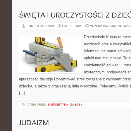
ŚWIĘTA I UROCZYSTOŚCI Z DZIE
POSTED BY ADMIN
LUT - 1 - 2026
MOŻLIWOŚĆ KOMENTOWAN
Przedszkole Kubuś to prze
rodzicach oraz o wszystkich
informacji na temat edukacj
opieki nad maluchami. To s
codzienność edukacji i rozw
użytecznymi podpowiedziami
upraszczać decyzje i zdejmować stres związane z wyborem przed
dziecka, a także z organizacją dnia w rodzinie. Polecamy Wybór 
[…]
CATEGORIES:
ENERGETYKA I ZASOBY
JUDAIZM