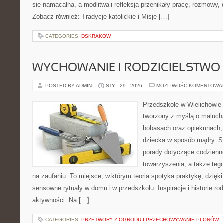
się namacalna, a modlitwa i refleksja przenikały pracę, rozmowy, 
Zobacz również: Tradycje katolickie i Misje […]
CATEGORIES:
DSKRAKOW
WYCHOWANIE I RODZICIELSTWO
POSTED BY ADMIN
STY - 29 - 2026
MOŻLIWOŚĆ KOMENTOWA
Przedszkole w Wielichowie 
tworzony z myślą o maluch
bobasach oraz opiekunach, 
dziecka w sposób mądry. S
porady dotyczące codzienn
towarzyszenia, a także tego
na zaufaniu. To miejsce, w którym teoria spotyka praktykę, dzięk
sensowne rytuały w domu i w przedszkolu. Inspiracje i historie ro
aktywności. Na […]
CATEGORIES:
PRZETWORY Z OGRODU I PRZECHOWYWANIE PLONÓW