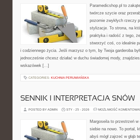
Paramedicshop.pl to zakąte
twórcze szycie oraz przerab
pozornie zwykłych rzeczy 
stylizacje. To strona, na któ
praktyka i radość z tego, 
stworzyć coś, co idealnie p
i codziennego życia. Jeśli marzysz o tym, by Twoja garderoba by
jednocześnie chcesz działać w duchu świadomej mody, znajdziesz
wskazówek […]
CATEGORIES:
KUCHNIA PERUWIAŃSKA
SENNIK I INTERPRETACJA SNÓW
POSTED BY ADMIN
STY - 25 - 2026
MOŻLIWOŚĆ KOMENTOWA
Margoseila to przestrzeń w
siebie na nowo. To portal, 
abyś mógł zajrzeć w głąb te