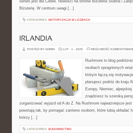
serwis jest dla Ciebie. Nowości na stronie Biżuteria Ślubna i Zar
Biżuterię. W centrum uwagi […]
CATEGORIES:
MOTORYZACJA W LICZBACH
IRLANDIA
POSTED BY ADMIN
LUT - 1 - 2026
MOŻLIWOŚĆ KOMENTOWAN
Rushmore to blog podróżnic
osobach spragnionych wraże
którym łączą się motywacje
planujesz podróż do kraju 
Europy, Niemiec, alpejskiej
znajdziesz tu szeroką persp
zorganizować wyjazd od A do Z. Na Rushmore najważniejsze jest 
powstają tak, by pomagać zarówno osobom, które lubią układać h
którzy […]
CATEGORIES:
BUDOWNICTWO