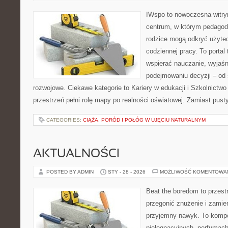
IWspo to nowoczesna witry
centrum, w którym pedagodz
rodzice mogą odkryć użyte
codziennej pracy. To portal
wspierać nauczanie, wyjaś
podejmowaniu decyzji – od
rozwojowe. Ciekawe kategorie to Kariery w edukacji i Szkolnictw
przestrzeń pełni rolę mapy po realności oświatowej. Zamiast pust
CATEGORIES:
CIĄŻA, PORÓD I POŁÓG W UJĘCIU NATURALNYM
AKTUALNOŚCI
POSTED BY ADMIN
STY - 28 - 2026
MOŻLIWOŚĆ KOMENTOWA
Beat the boredom to przest
przegonić znużenie i zamie
przyjemny nawyk. To komp
pielęgnacyjnych, perfumach