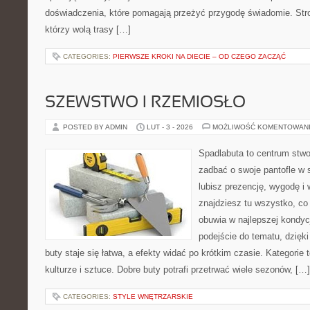
doświadczenia, które pomagają przeżyć przygodę świadomie. Stro
którzy wolą trasy […]
CATEGORIES:
PIERWSZE KROKI NA DIECIE – OD CZEGO ZACZĄĆ
SZEWSTWO I RZEMIOSŁO
POSTED BY ADMIN
LUT - 3 - 2026
MOŻLIWOŚĆ KOMENTOWAN
Spadlabuta to centrum stwo
zadbać o swoje pantofle w s
lubisz prezencję, wygodę i
znajdziesz tu wszystko, co
obuwia w najlepszej kondyc
podejście do tematu, dzięk
buty staje się łatwa, a efekty widać po krótkim czasie. Kategorie
kulturze i sztuce. Dobre buty potrafi przetrwać wiele sezonów, […]
CATEGORIES:
STYLE WNĘTRZARSKIE