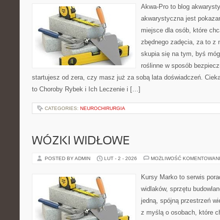
Akwa-Pro to blog akwaryst
akwarystyczna jest pokazan
miejsce dla osób, które ch
zbędnego zadęcia, za to z 
skupia się na tym, byś mó
roślinne w sposób bezpieczn
startujesz od zera, czy masz już za sobą lata doświadczeń. Ciek
to Choroby Rybek i Ich Leczenie i […]
CATEGORIES:
NEUROCHIRURGIA
WÓZKI WIDŁOWE
POSTED BY ADMIN
LUT - 2 - 2026
MOŻLIWOŚĆ KOMENTOWAN
Kursy Marko to serwis pora
widlaków, sprzętu budowlan
jedną, spójną przestrzeń w
z myślą o osobach, które c