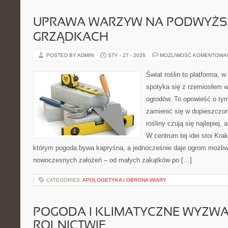
UPRAWA WARZYW NA PODWYŻ
GRZĄDKACH
POSTED BY ADMIN
STY - 27 - 2026
MOŻLIWOŚĆ KOMENTOWA
Świat roślin to platforma, w 
spotyka się z rzemiosłem w 
ogrodów. To opowieść o tym
zamienić się w dopieszczoną
rośliny czują się najlepiej,
W centrum tej idei stoi Krak
którym pogoda bywa kapryśna, a jednocześnie daje ogrom możliw
nowoczesnych założeń – od małych zakątków po […]
CATEGORIES:
APOLOGETYKA I OBRONA WIARY
POGODA I KLIMATYCZNE WYZWA
ROLNICTWIE