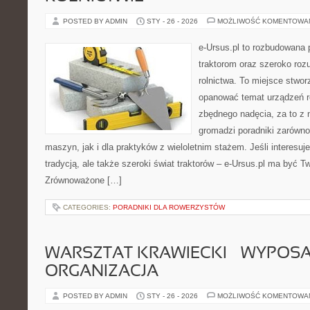
POSTED BY ADMIN
STY - 26 - 2026
MOŻLIWOŚĆ KOMENTOWA
e-Ursus.pl to rozbudowana 
traktorom oraz szeroko roz
rolnictwa. To miejsce stwor
opanować temat urządzeń r
zbędnego nadęcia, za to z 
gromadzi poradniki zarówn
maszyn, jak i dla praktyków z wieloletnim stażem. Jeśli interesuj
tradycją, ale także szeroki świat traktorów – e-Ursus.pl ma być
Zrównoważone […]
CATEGORIES:
PORADNIKI DLA ROWERZYSTÓW
WARSZTAT KRAWIECKI – WYPOSAŻ
ORGANIZACJA
POSTED BY ADMIN
STY - 26 - 2026
MOŻLIWOŚĆ KOMENTOWA