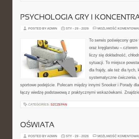
PSYCHOLOGIA GRY I KONCENTR
POSTED BY ADMIN
STY - 29 - 2026
MOŻLIWOŚĆ KOMENTOWA
To serwis poświęcony grze w
oraz kręglarstwu – czterem 
liczy się dokładność, chłod
sytuacji. To miejsce powsta
dla frajdy, ale też dla tych
systematyczne ćwiczenia, 
sportowe podejście. Polecam między innymi Snooker i Porady dla
łączy wiedzę podstawową z praktycznymi wskazówkami. Znajdziesz
CATEGORIES:
SZCZEPAN
OŚWIATA
POSTED BY ADMIN
STY - 29 - 2026
MOŻLIWOŚĆ KOMENTOWA