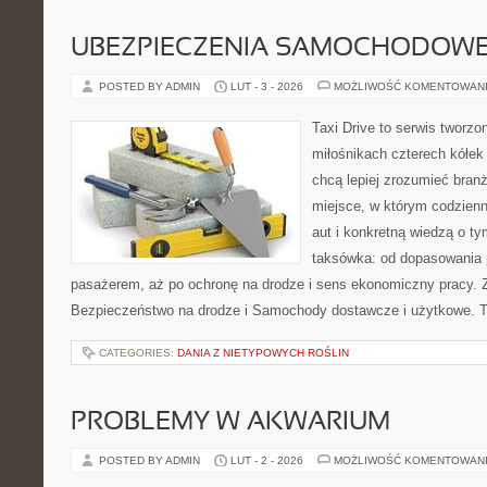
UBEZPIECZENIA SAMOCHODOW
POSTED BY ADMIN
LUT - 3 - 2026
MOŻLIWOŚĆ KOMENTOWAN
Taxi Drive to serwis tworzo
miłośnikach czterech kółek
chcą lepiej zrozumieć branż
miejsce, w którym codzienn
aut i konkretną wiedzą o t
taksówka: od dopasowania p
pasażerem, aż po ochronę na drodze i sens ekonomiczny pracy. 
Bezpieczeństwo na drodze i Samochody dostawcze i użytkowe. Te
CATEGORIES:
DANIA Z NIETYPOWYCH ROŚLIN
PROBLEMY W AKWARIUM
POSTED BY ADMIN
LUT - 2 - 2026
MOŻLIWOŚĆ KOMENTOWAN