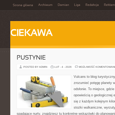
Archiwum
Damian
Liga
Redakcja
Reklam
Strona główna
CIEKAWA
PUSTYNIE
POSTED BY ADMIN
LUT - 4 - 2026
MOŻLIWOŚĆ KOMENTOWAN
Vulcans to blog turystyczny
zrozumieć potęgę planety w j
odsłonie. To miejsce, gdzie
opowieścią o geologicznej e
się z każdym kolejnym kilo
stożki wulkaniczne, wyrzut
spadające nurty, znajdziesz tu konkretne wskazówki do planowani