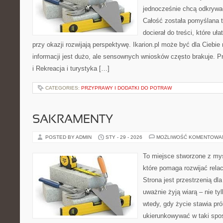
jednocześnie chcą odkrywać
Całość została pomyślana 
docierał do treści, które uł
przy okazji rozwijają perspektywę. Ikarion.pl może być dla Ciebi
informacji jest dużo, ale sensownych wniosków często brakuje. P
i Rekreacja i turystyka […]
CATEGORIES:
PRZYPRAWY I DODATKI DO POTRAW
SAKRAMENTY
POSTED BY ADMIN
STY - 29 - 2026
MOŻLIWOŚĆ KOMENTOWA
To miejsce stworzone z myś
które pomaga rozwijać relac
Strona jest przestrzenią dla
uważnie żyją wiarą – nie tyl
wtedy, gdy życie stawia pró
ukierunkowywać w taki spo