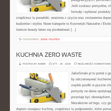
Jeśli szukasz pomysłów, ch
formułę i wybierać produkty
znajdziesz tu poradniki, wrażenia z użycia oraz zestawienia dop
budżetów i stylów. Nowe kategorie to Kosmetyki Naturalne i Ekolo
świecie beauty łatwo się przeładować […]
CATEGORIES:
JOGA I PILATES
KUCHNIA ZERO WASTE
POSTED BY ADMIN
STY - 28 - 2026
MOŻLIWOŚĆ KOMENTOWA
JakieSmaki.pl to portal o g
by odczarowywać kuchenne
zwykłe posiłki w pyszne chw
pomysły na dania spotykają
przestaje być obowiązkiem, 
Niezależnie od tego, czy go
dopiero oswajasz kuchnię, znajdziesz tu podpowiedzi, które poma