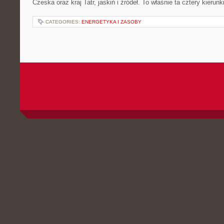
Czeska oraz kraj Tatr, jaskiń i źródeł. To właśnie ta cztery kierunk
CATEGORIES:
ENERGETYKA I ZASOBY