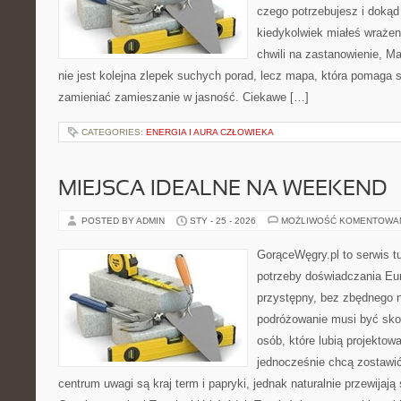
czego potrzebujesz i dokąd 
kiedykolwiek miałeś wrażeni
chwili na zastanowienie, Mar
nie jest kolejna zlepek suchych porad, lecz mapa, która pomaga
zamieniać zamieszanie w jasność. Ciekawe […]
CATEGORIES:
ENERGIA I AURA CZŁOWIEKA
MIEJSCA IDEALNE NA WEEKEND
POSTED BY ADMIN
STY - 25 - 2026
MOŻLIWOŚĆ KOMENTOWA
GorąceWęgry.pl to serwis tu
potrzeby doświadczania Eu
przystępny, bez zbędnego n
podróżowanie musi być sko
osób, które lubią projektow
jednocześnie chcą zostawi
centrum uwagi są kraj term i papryki, jednak naturalnie przewijają 