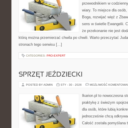
przewodnikiem w codzienny
wiary. To miejsce dla osób,
Boga, rozwijać więź z Zbaw
sens w świetle Ewangelii. C
że przekonanie nie jest dod
którą można przemierzać chwila po chwili. Warto przeczytać Juda
stronach tego serwisu […]
CATEGORIES:
PRO-EXPERT
SPRZĘT JEŹDZIECKI
POSTED BY ADMIN
STY - 30 - 2026
MOŻLIWOŚĆ KOMENTOWA
Ikarion.pl to nowoczesna st
praktykę z świeżym spojrz
dla osób, które lubią konkre
jednocześnie chcą odkrywać
Całość została pomyślana 