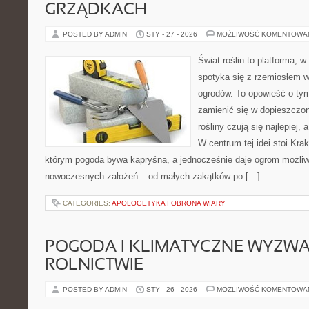
GRZĄDKACH
POSTED BY ADMIN
STY - 27 - 2026
MOŻLIWOŚĆ KOMENTOWA
Świat roślin to platforma, w 
spotyka się z rzemiosłem w 
ogrodów. To opowieść o tym
zamienić się w dopieszczoną
rośliny czują się najlepiej,
W centrum tej idei stoi Krak
którym pogoda bywa kapryśna, a jednocześnie daje ogrom możliw
nowoczesnych założeń – od małych zakątków po […]
CATEGORIES:
APOLOGETYKA I OBRONA WIARY
POGODA I KLIMATYCZNE WYZWA
ROLNICTWIE
POSTED BY ADMIN
STY - 26 - 2026
MOŻLIWOŚĆ KOMENTOWA