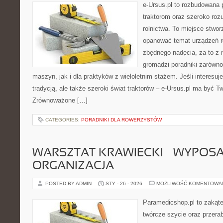
e-Ursus.pl to rozbudowana 
traktorom oraz szeroko roz
rolnictwa. To miejsce stwor
opanować temat urządzeń r
zbędnego nadęcia, za to z 
gromadzi poradniki zarówn
maszyn, jak i dla praktyków z wieloletnim stażem. Jeśli interesuj
tradycją, ale także szeroki świat traktorów – e-Ursus.pl ma być
Zrównoważone […]
CATEGORIES:
PORADNIKI DLA ROWERZYSTÓW
WARSZTAT KRAWIECKI – WYPOSAŻ
ORGANIZACJA
POSTED BY ADMIN
STY - 26 - 2026
MOŻLIWOŚĆ KOMENTOWA
Paramedicshop.pl to zakąte
twórcze szycie oraz przerab