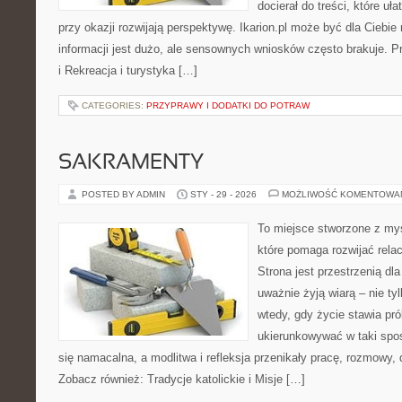
docierał do treści, które uł
przy okazji rozwijają perspektywę. Ikarion.pl może być dla Ciebi
informacji jest dużo, ale sensownych wniosków często brakuje. P
i Rekreacja i turystyka […]
CATEGORIES:
PRZYPRAWY I DODATKI DO POTRAW
SAKRAMENTY
POSTED BY ADMIN
STY - 29 - 2026
MOŻLIWOŚĆ KOMENTOWA
To miejsce stworzone z myś
które pomaga rozwijać relac
Strona jest przestrzenią dla
uważnie żyją wiarą – nie tyl
wtedy, gdy życie stawia pró
ukierunkowywać w taki spo
się namacalna, a modlitwa i refleksja przenikały pracę, rozmowy, 
Zobacz również: Tradycje katolickie i Misje […]