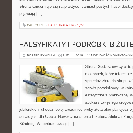
Strona koncentruje się na praktyce: zamiast pustych haseł dostaj
pojawiają […]
CATEGORIES:
BALUSTRADY I PORĘCZE
FALSYFIKATY I PODRÓBKI BIŻUTE
POSTED BY ADMIN
LUT - 1 - 2026
MOŻLIWOŚĆ KOMENTOWAN
Strona Godziszewscy.pl to 
o osobach, które interesuje 
sprzedaż złota do skupu w 
serwis poradnikowy, w który
estetyczne z praktyczną w
szukasz zwięzłego drogow
jubilerskich, chcesz lepiej zrozumieć próby złota albo planujesz w
serwis jest dla Ciebie. Nowości na stronie Biżuteria Ślubna i Zar
Biżuterię. W centrum uwagi […]