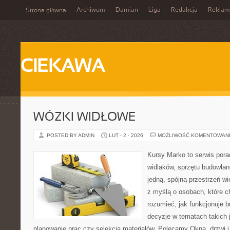
Archiwum
Damian
Liga
Redakcja
Reklam
Strona główna
CIEKAWA
WÓZKI WIDŁOWE
POSTED BY ADMIN
LUT - 2 - 2026
MOŻLIWOŚĆ KOMENTOWAN
Kursy Marko to serwis pora
widlaków, sprzętu budowlan
jedną, spójną przestrzeń w
z myślą o osobach, które c
rozumieć, jak funkcjonuje 
decyzje w tematach takich 
planowanie prac czy selekcja materiałów. Polecamy Okna, drzwi i 