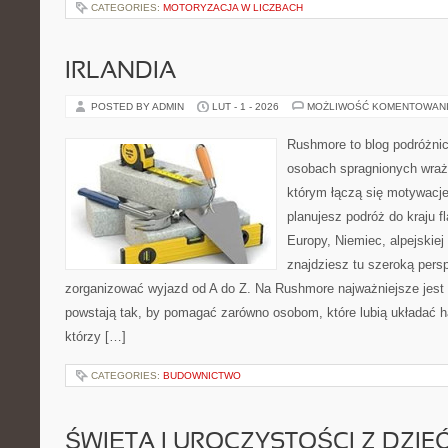
CATEGORIES:
MOTORYZACJA W LICZBACH
IRLANDIA
POSTED BY ADMIN
LUT - 1 - 2026
MOŻLIWOŚĆ KOMENTOWAN
Rushmore to blog podróżnic
osobach spragnionych wraże
którym łączą się motywacje
planujesz podróż do kraju 
Europy, Niemiec, alpejskiej
znajdziesz tu szeroką persp
zorganizować wyjazd od A do Z. Na Rushmore najważniejsze jest 
powstają tak, by pomagać zarówno osobom, które lubią układać h
którzy […]
CATEGORIES:
BUDOWNICTWO
ŚWIĘTA I UROCZYSTOŚCI Z DZIE