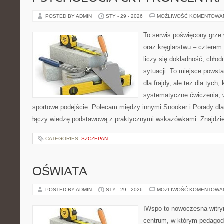
POSTED BY ADMIN
STY - 29 - 2026
MOŻLIWOŚĆ KOMENTOWA
To serwis poświęcony grze w
oraz kręglarstwu – czterem 
liczy się dokładność, chłod
sytuacji. To miejsce powsta
dla frajdy, ale też dla tych
systematyczne ćwiczenia, 
sportowe podejście. Polecam między innymi Snooker i Porady dla
łączy wiedzę podstawową z praktycznymi wskazówkami. Znajdziesz
CATEGORIES:
SZCZEPAN
OŚWIATA
POSTED BY ADMIN
STY - 29 - 2026
MOŻLIWOŚĆ KOMENTOWA
IWspo to nowoczesna witry
centrum, w którym pedagodz