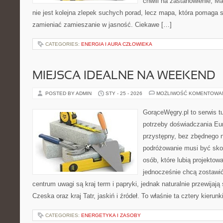
chwili na zastanowienie, Mar
nie jest kolejna zlepek suchych porad, lecz mapa, która pomaga
zamieniać zamieszanie w jasność. Ciekawe […]
CATEGORIES:
ENERGIA I AURA CZŁOWIEKA
MIEJSCA IDEALNE NA WEEKEND
POSTED BY ADMIN
STY - 25 - 2026
MOŻLIWOŚĆ KOMENTOWA
GorąceWęgry.pl to serwis tu
potrzeby doświadczania Eu
przystępny, bez zbędnego n
podróżowanie musi być sko
osób, które lubią projektow
jednocześnie chcą zostawi
centrum uwagi są kraj term i papryki, jednak naturalnie przewijają 
Czeska oraz kraj Tatr, jaskiń i źródeł. To właśnie ta cztery kierunk
CATEGORIES:
ENERGETYKA I ZASOBY