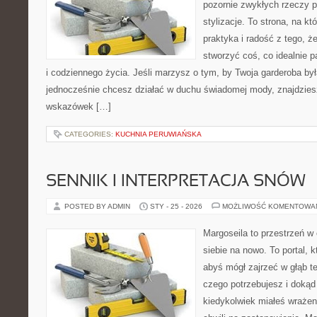
pozornie zwykłych rzeczy 
stylizacje. To strona, na któ
praktyka i radość z tego, 
stworzyć coś, co idealnie p
i codziennego życia. Jeśli marzysz o tym, by Twoja garderoba by
jednocześnie chcesz działać w duchu świadomej mody, znajdziesz
wskazówek […]
CATEGORIES:
KUCHNIA PERUWIAŃSKA
SENNIK I INTERPRETACJA SNÓW
POSTED BY ADMIN
STY - 25 - 2026
MOŻLIWOŚĆ KOMENTOWA
Margoseila to przestrzeń w
siebie na nowo. To portal, 
abyś mógł zajrzeć w głąb te
czego potrzebujesz i dokąd 
kiedykolwiek miałeś wrażeni