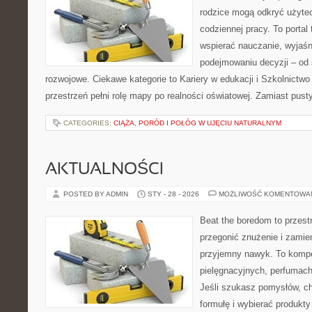
rodzice mogą odkryć użyte
codziennej pracy. To portal
wspierać nauczanie, wyjaś
podejmowaniu decyzji – od
rozwojowe. Ciekawe kategorie to Kariery w edukacji i Szkolnictw
przestrzeń pełni rolę mapy po realności oświatowej. Zamiast pust
CATEGORIES:
CIĄŻA, PORÓD I POŁÓG W UJĘCIU NATURALNYM
AKTUALNOŚCI
POSTED BY ADMIN
STY - 28 - 2026
MOŻLIWOŚĆ KOMENTOWA
Beat the boredom to przest
przegonić znużenie i zamie
przyjemny nawyk. To komp
pielęgnacyjnych, perfumach
Jeśli szukasz pomysłów, ch
formułę i wybierać produkty