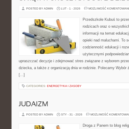
POSTED BY ADMIN
LUT - 1 - 2026
MOŻLIWOŚĆ KOMENTOWAN
Przedszkole Kubuś to prze
rodzicach oraz o wszystkich
informacji na temat edukacj
opieki nad maluchami. To s
codzienność edukacji i rozw
użytecznymi podpowiedziami
upraszczać decyzje i zdejmować stres związane z wyborem przed
dziecka, a także z organizacją dnia w rodzinie. Polecamy Wybór 
[…]
CATEGORIES:
ENERGETYKA I ZASOBY
JUDAIZM
POSTED BY ADMIN
STY - 31 - 2026
MOŻLIWOŚĆ KOMENTOWA
Droga z Panem to blog relig