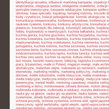
identyfikacja wizualna
,
influencer marketing kampanie
,
inspekcje
wnętrzarskie
,
integracja outdoor
,
inteligentne oświetlenie
,
izolacje
jastrzębie inwestycyjne
,
kampanie edukacyjne
,
kampanie społecz
obrotowy
,
kawa specialty
,
kayaking
,
kemping rodzinny
,
kiszonki 
kluby czytelnicze
,
kolacje jednogarnkowe
,
kominki ekologiczne
,
k
komunikacja interpersonalna
,
konferencje hotelowe
,
konferencje k
naukowe żywienie
,
konkursy
,
konkursy artystyczne
,
konsultacje 
prawnicze
,
kosmetyki dla zwierząt
,
kosmetyki naturalne
,
krajobra
hobby
,
kryptowaluty w inwestycjach
,
kuchnia bałkańska
,
kuchnia 
kuchnia grecka
,
kuchnia gruzińska
,
kuchnia hiszpańska
,
kuchnia 
kuchnia koreańska
,
kuchnia libańska
,
kuchnia marokańska
,
kuch
międzynarodowa
,
kuchnia molekularna
,
kuchnia niemiecka
,
kuchni
portugalska
,
kuchnia roślinna
,
kuchnia sezonowa
,
kuchnia sezono
sezonowa letnia
,
kuchnia sezonowa zimowa
,
kuchnia skandynaw
śródziemnomorska
,
kuchnia tajska
,
kuchnia turecka
,
kuchnia wie
kuchnia zero waste
,
kuchnie na wymiar
,
kultura online
,
kursy rozw
last minute
,
łazienki nowoczesne
,
lobbying
,
logistyka e-commerc
pracy
,
łyżwiarstwo
,
made in Poland
,
magazyn energii
,
mała archit
abstrakcyjne
,
malarstwo olejne
,
malowanie po numerach
,
marketi
internetowy
,
marketing mobilny
,
marketing polityczny
,
marketing s
domowe
,
meble industrialne
,
meble klasyczne
,
meble modułowe
,
media tradycyjne
,
medycyna estetyczna zabiegi
,
medycyna natur
prewencyjna
,
mental health
,
mentoring zawodowy
,
miejskie rośliny
monitoring w domu
,
monitorowanie zdrowia domowe
,
motion desig
multimedia kulturalne
,
multimedia w edukacji
,
muzyka elektronicz
nauka gry na gitarze
,
nauka gry na pianinie
,
nauka śpiewu
,
nawozy
żywieniowe
,
obiady budżetowe
,
obsługa klienta online
,
ochrona kl
ochrona przyrody
,
ochrona systemów
,
ochrona wód
,
ogród japońsk
nowoczesny
,
ogród wertykalny
,
ogród wiejski
,
ogród wypoczynko
ogrodnictwo miejskie
,
ogrzewanie ekologiczne
,
opieka nad senior