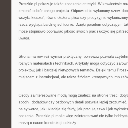
Proszkic.pl pokazuje także znaczenie estetyki. W krawiectwie na
zmienić odbiór całego projektu. Odpowiednio wykonany szew, dobr
wszyta kieszeń, równo ułożona plisa czy precyzyjnie wykończony
rzecz wygląda bardziej schludnie. Dzięki poradom dotyczącym ta
może stopniowo poprawiać jakość swoich prac i uczyć się patrze
uwagą.
Strona ma również wymiar praktyczny, ponieważ pozwala czyteln
różnych materiałach i technikach. Artykuły mogą dotyczyć zaró
projektów, jak i bardziej nietypowych tematów. Dzięki temu Proszki
miejscem z instrukcjami, ale także źródłem kreatywnych impulsó
Osoby zainteresowane modą mogą znaleźć na stronie treści dotyc
spodni, dodatków czy ozdobnych detali pozwala lepiej zrozumieć, 
na sylwetce, jak układają się fałdy, jak pracują szwy i jak wykoń
noszenia. Proszkic.pl może więc zainteresować nie tylko hobbystó
marzą o nauce konstrukcji odzieży.