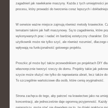
zagadnień jak nawlekanie maszyny. Każda z tych umiejętności je
procesu, który prowadzi do tworzenia coraz lepszych i dokładniej
W serwisie ważne miejsce zajmują również metody krawieckie. Cz
tematami takimi jak haft maszynowy. Są to zagadnienia, które po
wykonywanych prac i nadać im bardziej estetyczny charakter. Dzi
użytkownik może nie tylko szyć, ale również rozumieć, dlaczego 
wpływają na funkcjonalność gotowego projektu.
Proszkic.pl może być także przewodnikiem po projektach DIY dla 
własnoręcznie tworzyć rzeczy do domu. Projekty takie jak pokrow
szycie może służyć nie tylko do naprawiania ubrań, lecz także do 
To szczególnie wartościowe dla osób, które cenią oryginalność.
Strona zachęca do tego, aby patrzeć na krawiectwo jako na umi
koncentracji, ale jednocześnie daje ogromną przyjemność. Każdy
najprostszy, może stać się dowodem na to, że dzięki praktyce mo