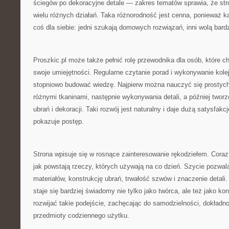
ściegów po dekoracyjne detale — zakres tematów sprawia, że st
wielu różnych działań. Taka różnorodność jest cenna, ponieważ 
coś dla siebie: jedni szukają domowych rozwiązań, inni wolą bard
Proszkic.pl może także pełnić rolę przewodnika dla osób, które 
swoje umiejętności. Regularne czytanie porad i wykonywanie kole
stopniowo budować wiedzę. Najpierw można nauczyć się prostyc
różnymi tkaninami, następnie wykonywania detali, a później twor
ubrań i dekoracji. Taki rozwój jest naturalny i daje dużą satysfak
pokazuje postęp.
Strona wpisuje się w rosnące zainteresowanie rękodziełem. Coraz
jak powstają rzeczy, których używają na co dzień. Szycie pozwala
materiałów, konstrukcję ubrań, trwałość szwów i znaczenie detali
staje się bardziej świadomy nie tylko jako twórca, ale też jako k
rozwijać takie podejście, zachęcając do samodzielności, dokładnoś
przedmioty codziennego użytku.