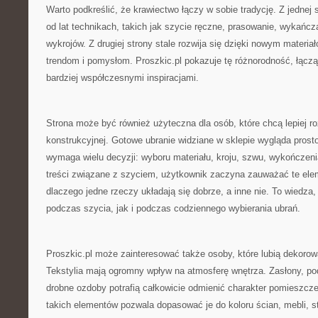
Warto podkreślić, że krawiectwo łączy w sobie tradycję. Z jednej 
od lat technikach, takich jak szycie ręczne, prasowanie, wykańc
wykrojów. Z drugiej strony stale rozwija się dzięki nowym mater
trendom i pomysłom. Proszkic.pl pokazuje tę różnorodność, łąc
bardziej współczesnymi inspiracjami.
Strona może być również użyteczna dla osób, które chcą lepiej 
konstrukcyjnej. Gotowe ubranie widziane w sklepie wygląda prost
wymaga wielu decyzji: wyboru materiału, kroju, szwu, wykończenia,
treści związane z szyciem, użytkownik zaczyna zauważać te eleme
dlaczego jedne rzeczy układają się dobrze, a inne nie. To wiedza,
podczas szycia, jak i podczas codziennego wybierania ubrań.
Proszkic.pl może zainteresować także osoby, które lubią dekoro
Tekstylia mają ogromny wpływ na atmosferę wnętrza. Zasłony, pod
drobne ozdoby potrafią całkowicie odmienić charakter pomieszcz
takich elementów pozwala dopasować je do koloru ścian, mebli, s