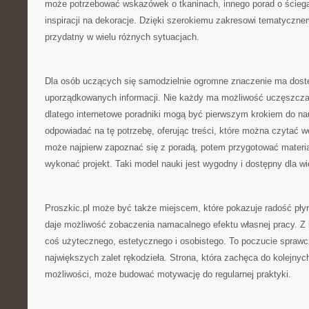
może potrzebować wskazówek o tkaninach, innego porad o ściegac
inspiracji na dekoracje. Dzięki szerokiemu zakresowi tematyczn
przydatny w wielu różnych sytuacjach.
Dla osób uczących się samodzielnie ogromne znaczenie ma dostę
uporządkowanych informacji. Nie każdy ma możliwość uczęszczan
dlatego internetowe poradniki mogą być pierwszym krokiem do na
odpowiadać na tę potrzebę, oferując treści, które można czytać 
może najpierw zapoznać się z poradą, potem przygotować materia
wykonać projekt. Taki model nauki jest wygodny i dostępny dla wi
Proszkic.pl może być także miejscem, które pokazuje radość pły
daje możliwość zobaczenia namacalnego efektu własnej pracy. Z 
coś użytecznego, estetycznego i osobistego. To poczucie sprawcz
największych zalet rękodzieła. Strona, która zachęca do kolejnyc
możliwości, może budować motywację do regularnej praktyki.