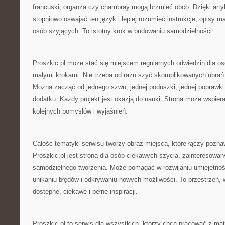
francuski, organza czy chambray mogą brzmieć obco. Dzięki ar
stopniowo oswajać ten język i lepiej rozumieć instrukcje, opisy m
osób szyjących. To istotny krok w budowaniu samodzielności.
Proszkic.pl może stać się miejscem regularnych odwiedzin dla osó
małymi krokami. Nie trzeba od razu szyć skomplikowanych ubrań 
Można zacząć od jednego szwu, jednej poduszki, jednej poprawki
dodatku. Każdy projekt jest okazją do nauki. Strona może wspiera
kolejnych pomysłów i wyjaśnień.
Całość tematyki serwisu tworzy obraz miejsca, które łączy pozna
Proszkic.pl jest stroną dla osób ciekawych szycia, zainteresowan
samodzielnego tworzenia. Może pomagać w rozwijaniu umiejętnośc
unikaniu błędów i odkrywaniu nowych możliwości. To przestrzeń, w
dostępne, ciekawe i pełne inspiracji.
Proszkic.pl to serwis dla wszystkich, którzy chcą pracować z mat