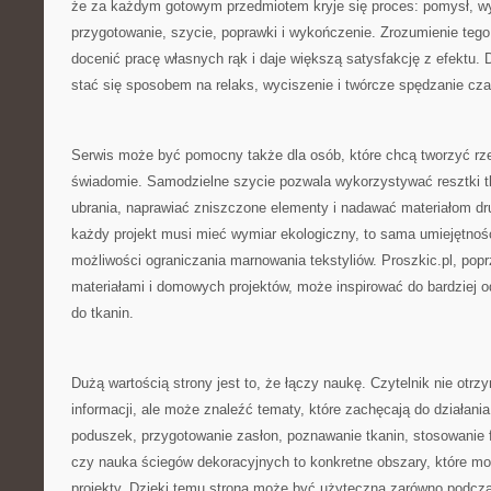
że za każdym gotowym przedmiotem kryje się proces: pomysł, wy
przygotowanie, szycie, poprawki i wykończenie. Zrozumienie tego
docenić pracę własnych rąk i daje większą satysfakcję z efektu.
stać się sposobem na relaks, wyciszenie i twórcze spędzanie cza
Serwis może być pomocny także dla osób, które chcą tworzyć rzec
świadomie. Samodzielne szycie pozwala wykorzystywać resztki tk
ubrania, naprawiać zniszczone elementy i nadawać materiałom dru
każdy projekt musi mieć wymiar ekologiczny, to sama umiejętnoś
możliwości ograniczania marnowania tekstyliów. Proszkic.pl, popr
materiałami i domowych projektów, może inspirować do bardziej 
do tkanin.
Dużą wartością strony jest to, że łączy naukę. Czytelnik nie otrz
informacji, ale może znaleźć tematy, które zachęcają do działania
poduszek, przygotowanie zasłon, poznawanie tkanin, stosowanie fl
czy nauka ściegów dekoracyjnych to konkretne obszary, które m
projekty. Dzięki temu strona może być użyteczna zarówno podczas