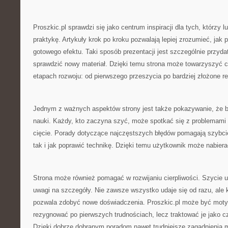
Proszkic.pl sprawdzi się jako centrum inspiracji dla tych, którzy 
praktykę. Artykuły krok po kroku pozwalają lepiej zrozumieć, jak
gotowego efektu. Taki sposób prezentacji jest szczególnie przyd
sprawdzić nowy materiał. Dzięki temu strona może towarzyszyć c
etapach rozwoju: od pierwszego przeszycia po bardziej złożone re
Jednym z ważnych aspektów strony jest także pokazywanie, że b
nauki. Każdy, kto zaczyna szyć, może spotkać się z problemami 
cięcie. Porady dotyczące najczęstszych błędów pomagają szybcie
tak i jak poprawić technikę. Dzięki temu użytkownik może nabier
Strona może również pomagać w rozwijaniu cierpliwości. Szycie u
uwagi na szczegóły. Nie zawsze wszystko udaje się od razu, ale k
pozwala zdobyć nowe doświadczenia. Proszkic.pl może być motyw
rezygnować po pierwszych trudnościach, lecz traktować je jako 
Dzięki dobrze dobranym poradom nawet trudniejsze zagadnienia m