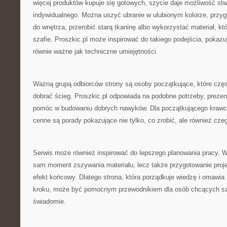
więcej produktów kupuje się gotowych, szycie daje możliwość st
indywidualnego. Można uszyć ubranie w ulubionym kolorze, przy
do wnętrza, przerobić starą tkaninę albo wykorzystać materiał, k
szafie. Proszkic.pl może inspirować do takiego podejścia, pokaz
równie ważne jak techniczne umiejętności.
Ważną grupą odbiorców strony są osoby początkujące, które częst
dobrać ścieg. Proszkic.pl odpowiada na podobne potrzeby, prezent
pomóc w budowaniu dobrych nawyków. Dla początkującego krawca
cenne są porady pokazujące nie tylko, co zrobić, ale również cze
Serwis może również inspirować do lepszego planowania pracy. W s
sam moment zszywania materiału, lecz także przygotowanie proj
efekt końcowy. Dlatego strona, która porządkuje wiedzę i omawia
kroku, może być pomocnym przewodnikiem dla osób chcących szyć
świadomie.