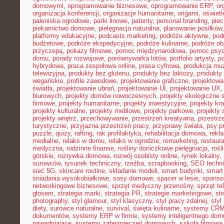
domowymi
,
oprogramowanie biznesowe
,
oprogramowanie ERP
,
or
organizacja konferencji
,
organizacje humanitarne
,
origami
,
oświet
paleniska ogrodowe
,
parki linowe
,
patenty
,
personal branding
,
piec
piekarnictwo domowe
,
pielęgnacja naturalna
,
planowanie posiłków
platformy edukacyjne
,
podcasts marketing
,
podróże aktywne
,
pod
budżetowe
,
podróże ekspedycyjne
,
podróże kulinarne
,
podróże o
przyczepą
,
pokazy filmowe
,
pomoc międzynarodowa
,
pomoc psyc
domu
,
porady rozwojowe
,
porównywarka lotów
,
portfolio artysty
,
p
hybrydowa
,
praca zespołowa online
,
prasa cyfrowa
,
produkcja mu
telewizyjna
,
produkty bez glutenu
,
produkty bez laktozy
,
produkty 
wegańskie
,
profile zawodowe
,
projektowanie graficzne
,
projektowa
światła
,
projektowanie ubrań
,
projektowanie UI
,
projektowanie UX
biurowych
,
projekty domów nowoczesnych
,
projekty ekologiczne 
firmowe
,
projekty humanitarne
,
projekty inwestycyjne
,
projekty kr
projekty kulturalne
,
projekty meblowe
,
projekty parkowe
,
projekty
projekty wnętrz
,
przechowywanie
,
przestrzeń kreatywna
,
przestrz
turystyczne
,
przyjazna przestrzeń pracy
,
przyprawy świata
,
psy pr
puzzle
,
quizy
,
rafting
,
rak profilaktyka
,
rehabilitacja domowa
,
rekl
medialne
,
relaks w domu
,
relaks w ogrodzie
,
remarketing
,
restaur
medyczna
,
rodzinne finanse
,
rośliny doniczkowe pielęgnacja
,
rośl
górskie
,
rozrywka domowa
,
rozwój osobisty online
,
rynek lokalny
,
surowców
,
rysunek techniczny
,
rzeźba
,
scrapbooking
,
SEO techn
sieć 5G
,
skincare routine
,
składanie modeli
,
smart budynki
,
smart
śniadania wysokobiałkowe
,
sosy domowe
,
spacer w lesie
,
sponso
networkingowe biznesowe
,
sprzęt medyczny przenośny
,
sprzęt te
głosem
,
strategia marki
,
strategia PR
,
strategie marketingowe
,
str
photography
,
styl glamour
,
styl klasyczny
,
styl pracy zdalnej
,
styl
diety
,
surowce naturalne
,
survival
,
święta kulinarne
,
systemy CRM
dokumentów
,
systemy ERP w firmie
,
systemy inteligentnego dom
nawadniające
,
systemy zabezpieczeń domowych
,
szkoła filmowa 