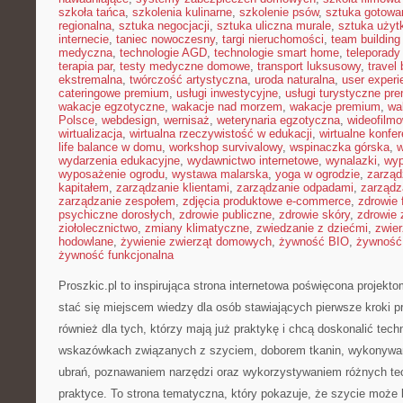
szkoła tańca
,
szkolenia kulinarne
,
szkolenie psów
,
sztuka gotowa
regionalna
,
sztuka negocjacji
,
sztuka uliczna murale
,
sztuka uży
internecie
,
taniec nowoczesny
,
targi nieruchomości
,
team building
medyczna
,
technologie AGD
,
technologie smart home
,
teleporady
terapia par
,
testy medyczne domowe
,
transport luksusowy
,
travel 
ekstremalna
,
twórczość artystyczna
,
uroda naturalna
,
user experi
cateringowe premium
,
usługi inwestycyjne
,
usługi turystyczne pr
wakacje egzotyczne
,
wakacje nad morzem
,
wakacje premium
,
wa
Polsce
,
webdesign
,
wernisaż
,
weterynaria egzotyczna
,
wideofilm
wirtualizacja
,
wirtualna rzeczywistość w edukacji
,
wirtualne konfer
life balance w domu
,
workshop survivalowy
,
wspinaczka górska
,
w
wydarzenia edukacyjne
,
wydawnictwo internetowe
,
wynalazki
,
wyp
wyposażenie ogrodu
,
wystawa malarska
,
yoga w ogrodzie
,
zarząd
kapitałem
,
zarządzanie klientami
,
zarządzanie odpadami
,
zarządz
zarządzanie zespołem
,
zdjęcia produktowe e-commerce
,
zdrowie 
psychiczne dorosłych
,
zdrowie publiczne
,
zdrowie skóry
,
zdrowie 
ziołolecznictwo
,
zmiany klimatyczne
,
zwiedzanie z dziećmi
,
zwie
hodowlane
,
żywienie zwierząt domowych
,
żywność BIO
,
żywność 
żywność funkcjonalna
Proszkic.pl to inspirująca strona internetowa poświęcona projekt
stać się miejscem wiedzy dla osób stawiających pierwsze kroki p
również dla tych, którzy mają już praktykę i chcą doskonalić tech
wskazówkach związanych z szyciem, doborem tkanin, wykonywan
ubrań, poznawaniem narzędzi oraz wykorzystywaniem różnych tec
praktyce. To strona tematyczna, który pokazuje, że szycie może