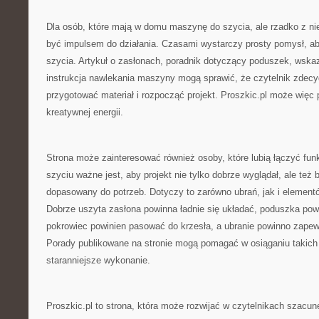
Dla osób, które mają w domu maszynę do szycia, ale rzadko z nie
być impulsem do działania. Czasami wystarczy prosty pomysł, a
szycia. Artykuł o zasłonach, poradnik dotyczący poduszek, wska
instrukcja nawlekania maszyny mogą sprawić, że czytelnik zdecyd
przygotować materiał i rozpocząć projekt. Proszkic.pl może więc p
kreatywnej energii.
Strona może zainteresować również osoby, które lubią łączyć fun
szyciu ważne jest, aby projekt nie tylko dobrze wyglądał, ale też b
dopasowany do potrzeb. Dotyczy to zarówno ubrań, jak i elemen
Dobrze uszyta zasłona powinna ładnie się układać, poduszka po
pokrowiec powinien pasować do krzesła, a ubranie powinno zape
Porady publikowane na stronie mogą pomagać w osiąganiu takich
staranniejsze wykonanie.
Proszkic.pl to strona, która może rozwijać w czytelnikach szacun