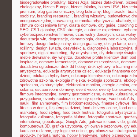
biodegradowalne produkty
,
biznes Azja
,
biznes data-driven
,
bizne
ekologiczny
,
biznes Europa
,
biznes lokalny
,
biznes USA
,
bizuter
premium
,
blog gastronomiczny
,
blog kulinarny
,
blog literacki
,
bran
osobisty
,
branding restauracji
,
branding wizualny
,
budownictwo dr
energooszczędne
,
caravaning
,
ceramika artystyczna
,
chatboty
,
ch
chmura obliczeniowa firmy
,
ciasta domowe
,
city guide
,
coaching z
SEO
,
CSR globalny
,
CSR strategie
,
customer experience
,
cyberb
cyberbezpieczeństwo firmowe
,
czas wolny dorosłych
,
czas wolny 
degustacja win
,
degustacje
,
dermatologia
,
desery bez cukru
,
desi
firmowy
,
design funkcjonalny
,
design graficzny
,
design lamp
,
desi
roślinny
,
design światła
,
dezynfekcja
,
diagnostyka laboratoryjna
,
d
sportowa
,
digital marketing
,
diy artystyczne
,
diy dekoracje świąte
meble drewniane
,
diy wnętrza
,
docelowe profile klientów
,
dom pod 
inspiracje
,
domowe fermentacje
,
domowe oszczędzanie
,
domowe 
doradztwo ogrodnicze
,
druk 3d hobby
,
druk cyfrowy
,
e-learning m
artystyczna
,
edukacja artystyczna dzieci
,
edukacja finansowa dor
dzieci
,
edukacja hybrydowa
,
edukacja klimatyczna
,
edukacja zdro
zdrowotna szkolna
,
ekologia miejska
,
ekologia społeczna
,
ekolog
społeczna
,
ekoturystyka
,
elektronika mobilna
,
energia cieplna
,
ene
solarna
,
escape room domowy
,
event video
,
eventy biznesowe
,
e
firmowe integracyjne
,
eventy gastronomiczne
,
eventy kulturalne
,
e
przygodowe
,
eventy społeczne
,
eventy sportowe
,
Facebook Ads
,
nauki
,
film animowany
,
film krótkometrażowy
,
finanse cyfrowe
,
fi
fitness w domu
,
fizjoterapia dzieci
,
food delivery online
,
food desi
marketing
,
food styling
,
food truck festival
,
fotografia artystyczna
fotografia kulinarna
,
fotografia ślubna
,
fotografia sportowa
,
gadżet
internetowa
,
globalizacja
,
Google Ads
,
gotowanie sous vide
,
grafi
komputerowa 3D
,
grafika użytkowa
,
grillowanie sezonowe
,
gry ed
karciane rodzinne
,
gry logiczne online
,
gry planszowe strategiczn
produkty
,
herbata matcha
,
hobby kreatywne
,
hotele biznesowe
,
ho