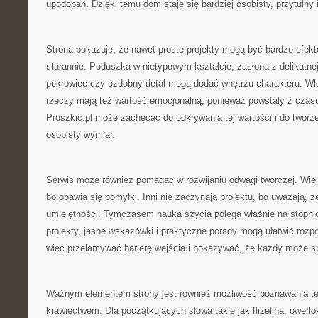
upodobań. Dzięki temu dom staje się bardziej osobisty, przytulny i
Strona pokazuje, że nawet proste projekty mogą być bardzo efekt
starannie. Poduszka w nietypowym kształcie, zasłona z delikatnej
pokrowiec czy ozdobny detal mogą dodać wnętrzu charakteru. W
rzeczy mają też wartość emocjonalną, ponieważ powstały z czasu
Proszkic.pl może zachęcać do odkrywania tej wartości i do tworze
osobisty wymiar.
Serwis może również pomagać w rozwijaniu odwagi twórczej. Wiele
bo obawia się pomyłki. Inni nie zaczynają projektu, bo uważają, 
umiejętności. Tymczasem nauka szycia polega właśnie na stopni
projekty, jasne wskazówki i praktyczne porady mogą ułatwić rozp
więc przełamywać barierę wejścia i pokazywać, że każdy może s
Ważnym elementem strony jest również możliwość poznawania te
krawiectwem. Dla początkujących słowa takie jak flizelina, owerlo