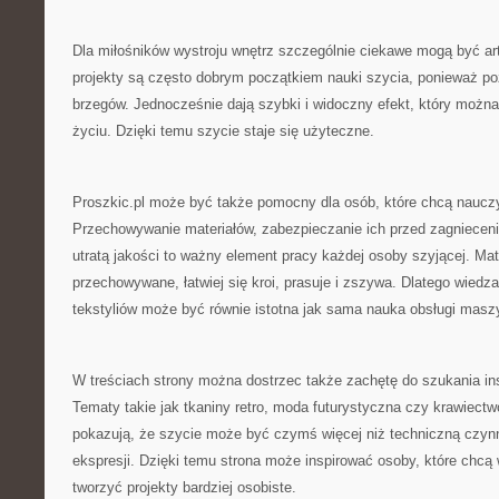
Dla miłośników wystroju wnętrz szczególnie ciekawe mogą być ar
projekty są często dobrym początkiem nauki szycia, ponieważ p
brzegów. Jednocześnie dają szybki i widoczny efekt, który moż
życiu. Dzięki temu szycie staje się użyteczne.
Proszkic.pl może być także pomocny dla osób, które chcą nauczyć
Przechowywanie materiałów, zabezpieczanie ich przed zagnieceni
utratą jakości to ważny element pracy każdej osoby szyjącej. Mate
przechowywane, łatwiej się kroi, prasuje i zszywa. Dlatego wied
tekstyliów może być równie istotna jak sama nauka obsługi masz
W treściach strony można dostrzec także zachętę do szukania ins
Tematy takie jak tkaniny retro, moda futurystyczna czy krawiect
pokazują, że szycie może być czymś więcej niż techniczną czyn
ekspresji. Dzięki temu strona może inspirować osoby, które chcą
tworzyć projekty bardziej osobiste.