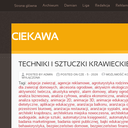
Archiwum
Damian
Liga
Redakcja
Reklam
Strona główna
CIEKAWA
TECHNIKI I SZTUCZKI KRAWIECKI
POSTED BY ADMIN
POSTED ON CZE - 5 - 2026
MOŻLIWOŚĆ K
WYŁĄCZONA
Tagi:
adopcje zwierząt
,
agencje reklamowe
,
agroturystyka rodzinn
dla zwierząt domowych
,
akcesoria ogrodowe
,
aktywizm ekologicz
aktywność twórcza
,
akustyka wnętrz
,
alarm domowy
,
altany ogro
analiza biznesowa
,
analiza cyfrowa
,
analiza ekonomiczna
,
analiz
analiza sprzedaży
,
animacje 2D
,
animacje 3D
,
animacje edukacyj
dietetyczne
,
aplikacje edukacyjne
,
aranżacja balkonu
,
aranżacja o
przestrzeni biurowej
,
aranżacja restauracji
,
aranżacje sypialni
,
ara
architekt krajobrazu
,
architektura miejska nowoczesna
,
architekt
audioguide
,
aukcje sztuki
,
automatyczna księgowość
,
automatyk
badania marketingowe
,
badania opinii publicznej
,
bajki edukacyjne
behawiorystyka
,
bezpieczeństwo domowe
,
bezpieczeństwo finans