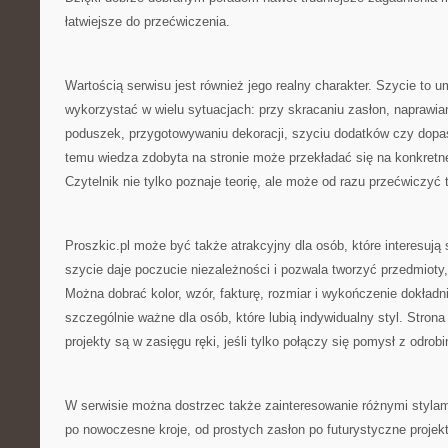
łatwiejsze do przećwiczenia.
Wartością serwisu jest również jego realny charakter. Szycie to 
wykorzystać w wielu sytuacjach: przy skracaniu zasłon, naprawian
poduszek, przygotowywaniu dekoracji, szyciu dodatków czy dopa
temu wiedza zdobyta na stronie może przekładać się na konkretne 
Czytelnik nie tylko poznaje teorię, ale może od razu przećwiczyć 
Proszkic.pl może być także atrakcyjny dla osób, które interesują
szycie daje poczucie niezależności i pozwala tworzyć przedmioty
Można dobrać kolor, wzór, fakturę, rozmiar i wykończenie dokładni
szczególnie ważne dla osób, które lubią indywidualny styl. Stron
projekty są w zasięgu ręki, jeśli tylko połączy się pomysł z odrobi
W serwisie można dostrzec także zainteresowanie różnymi stylam
po nowoczesne kroje, od prostych zasłon po futurystyczne proje