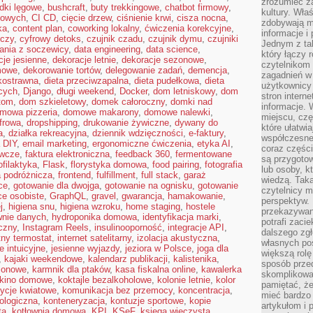
zrozumieć za
dki lęgowe
,
bushcraft
,
buty trekkingowe
,
chatbot firmowy
,
kultury. Wła
kowych
,
CI CD
,
cięcie drzew
,
ciśnienie krwi
,
cisza nocna
,
zdobywają mi
ka
,
content plan
,
coworking lokalny
,
ćwiczenia korekcyjne
,
informacje i
iczy
,
cyfrowy detoks
,
czujnik czadu
,
czujnik dymu
,
czujniki
Jednym z ta
ania z soczewicy
,
data engineering
,
data science
,
który łączy 
cje jesienne
,
dekoracje letnie
,
dekoracje sezonowe
,
czytelnikom
mowe
,
dekorowanie tortów
,
delegowanie zadań
,
demencja
,
zagadnień w
kkostrawna
,
dieta przeciwzapalna
,
dieta pudełkowa
,
dieta
użytkownicy
cych
,
Django
,
długi weekend
,
Docker
,
dom letniskowy
,
dom
stron intern
tom
,
dom szkieletowy
,
domek całoroczny
,
domki nad
informacje. 
mowa pizzeria
,
domowe makarony
,
domowe nalewki
,
miejscu, czę
frowa
,
dropshipping
,
drukowanie żywiczne
,
dywany do
które ułatwi
a
,
działka rekreacyjna
,
dziennik wdzięczności
,
e-faktury
,
współczesne 
a DIY
,
email marketing
,
ergonomiczne ćwiczenia
,
etyka AI
,
coraz części
ywcze
,
faktura elektroniczna
,
feedback 360
,
fermentowane
są przygoto
ofilaktyka
,
Flask
,
florystyka domowa
,
food pairing
,
fotografia
lub osoby, kt
a podróżnicza
,
frontend
,
fulfillment
,
full stack
,
garaż
wiedzą. Taka
ce
,
gotowanie dla dwojga
,
gotowanie na ognisku
,
gotowanie
czytelnicy m
ce osobiste
,
GraphQL
,
gravel
,
gwarancja
,
hamakowanie
,
perspektyw. 
j
,
higiena snu
,
higiena wzroku
,
home staging
,
hostele
przekazywani
wnie danych
,
hydroponika domowa
,
identyfikacja marki
,
potrafi zaci
czny
,
Instagram Reels
,
insulinooporność
,
integracje API
,
dalszego zgł
ntny termostat
,
internet satelitarny
,
izolacja akustyczna
,
własnych po
e intuicyjne
,
jesienne wyjazdy
,
jeziora w Polsce
,
joga dla
większą rolę
,
kajaki weekendowe
,
kalendarz publikacji
,
kalistenika
,
sposób przed
zonowe
,
karmnik dla ptaków
,
kasa fiskalna online
,
kawalerka
skomplikowa
kino domowe
,
koktajle bezalkoholowe
,
kolonie letnie
,
kolor
pamiętać, ż
ycje kwiatowe
,
komunikacja bez przemocy
,
koncentracja
,
mieć bardzo
ologiczna
,
konteneryzacja
,
kontuzje sportowe
,
kopie
artykułom i 
ta
,
kotłownia domowa
,
KPI
,
KSeF
,
księga wieczysta
,