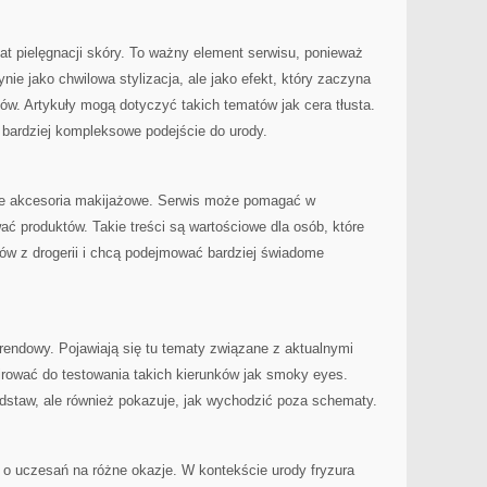
at pielęgnacji skóry. To ważny element serwisu, ponieważ
ynie jako chwilowa stylizacja, ale jako efekt, który zaczyna
w. Artykuły mogą dotyczyć takich tematów jak cera tłusta.
 bardziej kompleksowe podejście do urody.
e akcesoria makijażowe. Serwis może pomagać w
ać produktów. Takie treści są wartościowe dla osób, które
ów z drogerii i chcą podejmować bardziej świadome
rendowy. Pojawiają się tu tematy związane z aktualnymi
irować do testowania takich kierunków jak smoky eyes.
odstaw, ale również pokazuje, jak wychodzić poza schematy.
 o uczesań na różne okazje. W kontekście urody fryzura