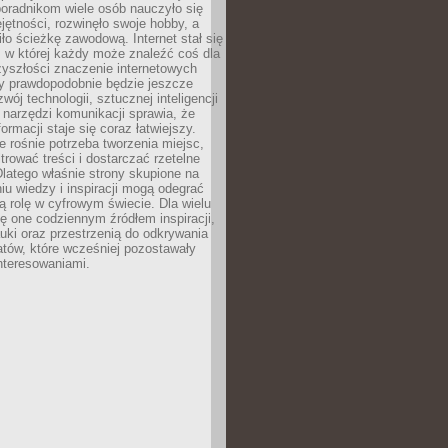
poradnikom wiele osób nauczyło się
ętności, rozwinęło swoje hobby, a
ło ścieżkę zawodową. Internet stał się
, w której każdy może znaleźć coś dla
zyszłości znaczenie internetowych
zy prawdopodobnie będzie jeszcze
wój technologii, sztucznej inteligencji
narzędzi komunikacji sprawia, że
ormacji staje się coraz łatwiejszy.
 rośnie potrzeba tworzenia miejsc,
ltrować treści i dostarczać rzetelne
Dlatego właśnie strony skupione na
u wiedzy i inspiracji mogą odegrać
 rolę w cyfrowym świecie. Dla wielu
ię one codziennym źródłem inspiracji,
ki oraz przestrzenią do odkrywania
tów, które wcześniej pozostawały
nteresowaniami.