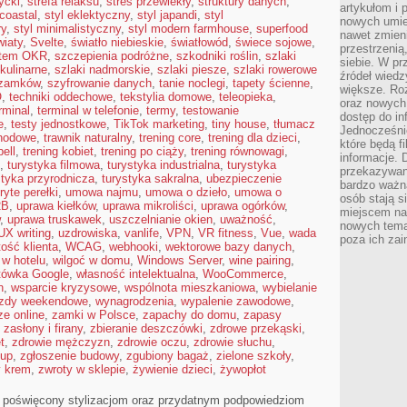
ycki
,
strefa relaksu
,
stres przewlekły
,
struktury danych
,
artykułom i 
 coastal
,
styl eklektyczny
,
styl japandi
,
styl
nowych umiej
ry
,
styl minimalistyczny
,
styl modern farmhouse
,
superfood
nawet zmieni
iaty
,
Svelte
,
światło niebieskie
,
światłowód
,
świece sojowe
,
przestrzenią
tem OKR
,
szczepienia podróżne
,
szkodniki roślin
,
szlaki
siebie. W pr
 kulinarne
,
szlaki nadmorskie
,
szlaki piesze
,
szlaki rowerowe
źródeł wied
 zamków
,
szyfrowanie danych
,
tanie noclegi
,
tapety ścienne
,
większe. Roz
O
,
techniki oddechowe
,
tekstylia domowe
,
teleopieka
,
oraz nowych 
rminal
,
terminal w telefonie
,
termy
,
testowanie
dostęp do inf
e
,
testy jednostkowe
,
TikTok marketing
,
tiny house
,
tłumacz
Jednocześnie
hodowe
,
trawnik naturalny
,
trening core
,
trening dla dzieci
,
które będą fi
bell
,
trening kobiet
,
trening po ciąży
,
trening równowagi
,
informacje. 
,
turystyka filmowa
,
turystyka industrialna
,
turystyka
przekazywani
styka przyrodnicza
,
turystyka sakralna
,
ubezpieczenie
bardzo ważną
ryte perełki
,
umowa najmu
,
umowa o dzieło
,
umowa o
osób stają s
2B
,
uprawa kiełków
,
uprawa mikroliści
,
uprawa ogórków
,
miejscem nau
,
uprawa truskawek
,
uszczelnianie okien
,
uważność
,
nowych tema
UX writing
,
uzdrowiska
,
vanlife
,
VPN
,
VR fitness
,
Vue
,
wada
poza ich zai
tość klienta
,
WCAG
,
webhooki
,
wektorowe bazy danych
,
 w hotelu
,
wilgoć w domu
,
Windows Server
,
wine pairing
,
tówka Google
,
własność intelektualna
,
WooCommerce
,
n
,
wsparcie kryzysowe
,
wspólnota mieszkaniowa
,
wybielanie
zdy weekendowe
,
wynagrodzenia
,
wypalenie zawodowe
,
e online
,
zamki w Polsce
,
zapachy do domu
,
zapasy
,
zasłony i firany
,
zbieranie deszczówki
,
zdrowe przekąski
,
t
,
zdrowie mężczyzn
,
zdrowie oczu
,
zdrowie słuchu
,
łup
,
zgłoszenie budowy
,
zgubiony bagaż
,
zielone szkoły
,
y krem
,
zwroty w sklepie
,
żywienie dzieci
,
żywopłot
al poświęcony stylizacjom oraz przydatnym podpowiedziom