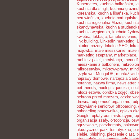
Kubernetes
,
kuchnia bałkańska
,
k
kuchnia dla singli
,
kuchnia gruzińs
koreańska
,
kuchnia libańska
,
kuch
peruwiańska
,
kuchnia portugalska
kuchnia regionalna Mazur
,
kuchnia
skandynawska
,
kuchnia studenck
kuchnia węgierska
,
kuchnia żydo
kwietna
,
laktacja
,
lamele ścienne
,
link building
,
LinkedIn marketing
,
L
lokalne bazary
,
lokalne SEO
,
loka
majówka
,
małe mieszkanie
,
małe 
marketing szeptany
,
marketplace
,
meble z palet
,
medytacja
,
menedże
mieszkanie z balkonem
,
mikrobiom
mikroserwisy
,
mikrowyprawy
,
mindf
językowe
,
MongoDB
,
montaż wide
naprawy domowe
,
narzędzia SaaS
poranne
,
nazwa firmy
,
newsletter
,
pet friendly
,
noclegi z jacuzzi
,
nocl
młodzieżowe
,
obróbka zdjęć
,
obse
ochrona przed mrozem
,
oczko wo
drewna
,
odporność organizmu
,
odp
odżywianie seniorów
,
offboarding
,
onboarding pracownika
,
opieka ok
Google
,
opłaty administracyjne
,
op
organizacja szafy
,
ortodoncja
,
oświ
ogrzewanie
,
paczkomaty
,
pakowan
akustyczne
,
parki tematyczne
,
par
siebie
,
phishing
,
pieczenie ciast
,
p
storczyków
,
pielęgnacja sukulentó