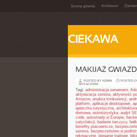
Archiwum
Damia
Strona główna
CIEKAWA
MAKIJAŻ GWIAZD
POSTED BY ADMIN
POSTED ON
WYŁĄCZONA
Tagi:
administracja serwerami
,
Ad
aktywizacja seniora
,
aktywność po
Amazon
,
analiza konkurencji
,
and
platform
,
aplikacje desktopowe
,
ap
apteczka turystyczna
,
architektura
domowa
,
astroturystyka
,
audyt S
code
,
autostrady w Europie
,
backe
satysfakcji
,
badanie tarczycy
,
bal
benefity pracownicze
,
bezpieczeńs
seniora
,
bezpieczeństwo w podróż
rekreacyjne
,
bieganie trailowe
,
bik