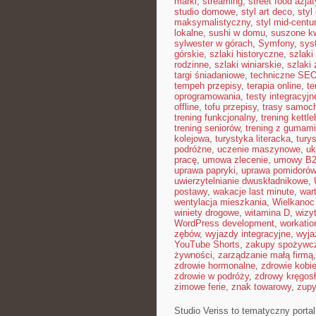
marki
,
streaming
,
street food azjat
studio domowe
,
styl art deco
,
styl
maksymalistyczny
,
styl mid-centu
lokalne
,
sushi w domu
,
suszone kw
sylwester w górach
,
Symfony
,
sys
górskie
,
szlaki historyczne
,
szlaki
rodzinne
,
szlaki winiarskie
,
szlaki
targi śniadaniowe
,
techniczne SE
tempeh przepisy
,
terapia online
,
te
oprogramowania
,
testy integracyjn
offline
,
tofu przepisy
,
trasy samoc
trening funkcjonalny
,
trening kettle
trening seniorów
,
trening z gumami
kolejowa
,
turystyka literacka
,
tury
podróżne
,
uczenie maszynowe
,
uk
pracę
,
umowa zlecenie
,
umowy B
uprawa papryki
,
uprawa pomidorów
uwierzytelnianie dwuskładnikowe
,
postawy
,
wakacje last minute
,
war
wentylacja mieszkania
,
Wielkanoc
winiety drogowe
,
witamina D
,
wizy
WordPress development
,
workatio
zębów
,
wyjazdy integracyjne
,
wyja
YouTube Shorts
,
zakupy spożywcz
żywności
,
zarządzanie małą firmą
zdrowie hormonalne
,
zdrowie kobie
zdrowie w podróży
,
zdrowy kręgos
zimowe ferie
,
znak towarowy
,
zup
Studio Veriss to tematyczny port