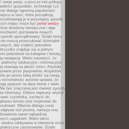
ć swoje pasje, a jeszcze inni próbują
wiłości gospodarki, technologii czy
śnie dlatego ogromną popularność
ejsca w sieci, które porządkują
 przedstawiają je w przystępny sposób.
kich miejsc może być
portal wiedzy
różne dziedziny tematyczne i daje
 możliwość poznawania nowych
 sposób uporządkowany. Dzięki temu
 nie muszą przeszukiwać dziesiątek
etowych, aby znaleźć potrzebne
Wszystko znajduje się w jednym
sto podzielone na kategorie i tematy,
ają nawigację. Warto zauważyć, że
platformy edukacyjne i informacyjne
ej stawiają na jakość treści. Artykuły
wywane przez pasjonatów, ekspertów
óre po prostu lubią dzielić się swoją
 różnorodność autorów sprawia, że
ogą spojrzeć na dany temat z wielu
Nie bez znaczenia jest również sposób
a informacji. Dobrze napisany artykuł
ekawić czytelnika, zachęcić do
ębiania tematu oraz inspirować do
szukiwań. Właśnie dlatego coraz
 odgrywa styl pisania, narracja oraz
stawienia nawet najbardziej
nych zagadnień. Warto także
e wiedza zdobywana w internecie może
 praktyczne zastosowanie. Dzięki