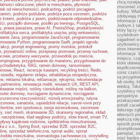
chcą rozwija
łatności odroczone
,
pleśń w mieszkaniu
,
płynność
zrozumieć za
tek od nieruchomości
,
podcasting
,
podróż pociągiem
,
kultury. Wła
perem
,
podróże poślubne
,
podróże poza sezonem
,
podróże
zdobywają mi
z kotem
,
podróże z psem
,
podróżowanie odpowiedzialne
,
informacje i
ści
,
porządki domowe
,
posiłki po treningu
,
PostgreSQL
,
Jednym z ta
ę
,
prawa pasażera
,
prawo AI
,
PrestaShop
,
produktywność
który łączy 
rofilaktyka serca
,
profilaktyka urazów
,
próg rentowności
,
czytelnikom
wanie Java
,
programowanie JavaScript
,
programowanie
zagadnień w
amowanie Python
,
programowanie Swift
,
projekt ogrodu
użytkownicy
rakcji
,
prompt engineering
,
promy morskie
,
protokół
stron intern
e
,
prywatność online
,
przeprawy promowe
,
przerwy ruchowe
,
informacje. 
ocowe
,
przetwory warzywne
,
przewodnik po mieście
,
miejscu, czę
kempingowa
,
przygotowanie do maratonu
,
przygotowanie do
które ułatwi
ychodietetyka
,
RAG
,
ramen domowy
,
ransomware
,
współczesne 
domowe
,
React
,
recenzje kawiarni
,
recykling treści
,
Redis
,
coraz części
 osiedla
,
regulamin sklepu
,
rehabilitacja ortopedyczna
,
są przygoto
ne
,
reklama lokalna
,
reklamacje
,
rękojmia
,
rekomendacje
lub osoby, kt
 partnerskie
,
renowacja mebli
,
research UX
,
REST API
,
wiedzą. Taka
olowanie mięśni
,
rośliny cieniolubne
,
rośliny na balkon
,
czytelnicy m
router domowy
,
rozciąganie dynamiczne
,
rozciąganie
perspektyw. 
ozszerzona rzeczywistość
,
rozwój emocjonalny
,
rutyna
przekazywani
sezonowe
,
sanatoria
,
sąsiedzkie relacje
,
savoir-vivre przy
potrafi zaci
lientów
,
sen sportowca
,
sesja wizerunkowa
,
sezonowe
dalszego zgł
fy
,
sieć mesh
,
skanowanie 3D
,
skanseny regionalne
,
skład
własnych po
 narzędziowa
,
ślad węglowy podróży
,
slow travel
,
smart TV
,
większą rolę
spływy kajakowe rodzinne
,
spółdzielnia mieszkaniowa
,
sposób przed
ka z o.o.
,
Spring Boot
,
sprzedaż B2B
,
sprzedaż B2C
,
skomplikowa
line
,
sprzedaż telefoniczna
,
sprzęt audio
,
sprzęt
pamiętać, ż
stodoła mieszkalna
,
stomatologia zachowawcza
,
storytelling
mieć bardzo