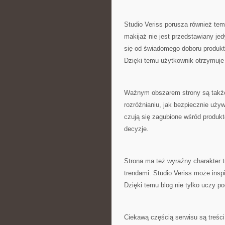
Studio Veriss porusza również tem
makijaż nie jest przedstawiany jed
się od świadomego doboru produktó
Dzięki temu użytkownik otrzymuje
Ważnym obszarem strony są takż
rozróżnianiu, jak bezpiecznie używ
czują się zagubione wśród produkt
decyzje.
Strona ma też wyraźny charakter t
trendami. Studio Veriss może insp
Dzięki temu blog nie tylko uczy p
Ciekawą częścią serwisu są treści