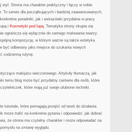
 styl. Strona ma charakter praktyczny i łączy w sobie
ur. To serwis dla początkujących i bardziej zaawansowanych,
onkretne poradniki, jak i wskazówki przydatne w pracy
lupą i
Kosmetyki pod lupą
. Tematyka strony skupia się
nie ogranicza się wyłącznie do samego malowania twarzy.
o spójną kompozycję, w którym ważne są także estetyka
e być odbierany jako miejsce do szukania nowych
ć codzienną rutynę.
otyczące makijażu wieczorowego. Artykuły tłumaczą, jak
ęki temu blog może być przydatny zarówno dla osób, które
 czytelniczek, które mają już swoje ulubione techniki.
 tutoriale, które pomagają przejść od teorii do działania.
k może trafić na konkretne pytania i odpowiedzi: jak dobrać
wia, że strona ma czytelny charakter i może odpowiadać na
 pomysłu na zmianę wyglądu.