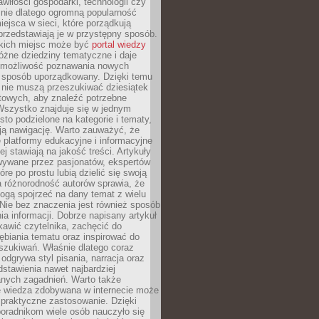
wiłości gospodarki, technologii czy
śnie dlatego ogromną popularność
ejsca w sieci, które porządkują
 przedstawiają je w przystępny sposób.
kich miejsc może być
portal wiedzy
różne dziedziny tematyczne i daje
 możliwość poznawania nowych
 sposób uporządkowany. Dzięki temu
 nie muszą przeszukiwać dziesiątek
etowych, aby znaleźć potrzebne
Wszystko znajduje się w jednym
sto podzielone na kategorie i tematy,
ają nawigację. Warto zauważyć, że
platformy edukacyjne i informacyjne
ej stawiają na jakość treści. Artykuły
wywane przez pasjonatów, ekspertów
óre po prostu lubią dzielić się swoją
 różnorodność autorów sprawia, że
ogą spojrzeć na dany temat z wielu
Nie bez znaczenia jest również sposób
a informacji. Dobrze napisany artykuł
ekawić czytelnika, zachęcić do
ębiania tematu oraz inspirować do
szukiwań. Właśnie dlatego coraz
 odgrywa styl pisania, narracja oraz
stawienia nawet najbardziej
nych zagadnień. Warto także
e wiedza zdobywana w internecie może
 praktyczne zastosowanie. Dzięki
poradnikom wiele osób nauczyło się