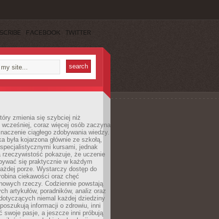
SCRIBE
FACEBOOK
TWITTER
tóry zmienia się szybciej niż
 wcześniej, coraz więcej osób zaczyna
znaczenie ciągłego zdobywania wiedzy.
a była kojarzona głównie ze szkołą,
 specjalistycznymi kursami, jednak
 rzeczywistość pokazuje, że uczenie
bywać się praktycznie w każdym
każdej porze. Wystarczy dostęp do
drobina ciekawości oraz chęć
nowych rzeczy. Codziennie powstają
ch artykułów, poradników, analiz oraz
dotyczących niemal każdej dziedziny
 poszukują informacji o zdrowiu, inni
ć swoje pasje, a jeszcze inni próbują