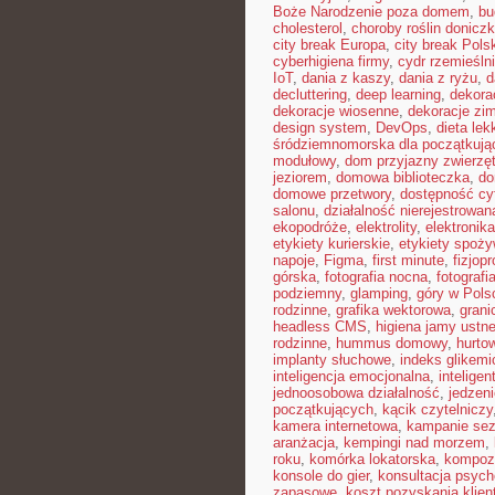
Boże Narodzenie poza domem
,
bu
cholesterol
,
choroby roślin donicz
city break Europa
,
city break Pols
cyberhigiena firmy
,
cydr rzemieśln
IoT
,
dania z kaszy
,
dania z ryżu
,
d
decluttering
,
deep learning
,
dekora
dekoracje wiosenne
,
dekoracje zi
design system
,
DevOps
,
dieta le
śródziemnomorska dla początkują
modułowy
,
dom przyjazny zwierzę
jeziorem
,
domowa biblioteczka
,
do
domowe przetwory
,
dostępność cy
salonu
,
działalność nierejestrowan
ekopodróże
,
elektrolity
,
elektronik
etykiety kurierskie
,
etykiety spoż
napoje
,
Figma
,
first minute
,
fizjopr
górska
,
fotografia nocna
,
fotografi
podziemny
,
glamping
,
góry w Pols
rodzinne
,
grafika wektorowa
,
grani
headless CMS
,
higiena jamy ustne
rodzinne
,
hummus domowy
,
hurto
implanty słuchowe
,
indeks glikemi
inteligencja emocjonalna
,
intelige
jednoosobowa działalność
,
jedzeni
początkujących
,
kącik czytelniczy
kamera internetowa
,
kampanie se
aranżacja
,
kempingi nad morzem
,
roku
,
komórka lokatorska
,
kompoz
konsole do gier
,
konsultacja psych
zapasowe
,
koszt pozyskania klien