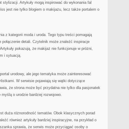
 stylizacji. Artykuły mogą inspirować do wykonania fal
ss jest nie tylko blogiem o makijażu, lecz także portalem o
ia z kategorii moda i uroda. Tego typu treści pomagają
e połączenie detali. Czytelnik może znaleźć inspiracje
tykuły pokazują, że makijaż nie funkcjonuje w próżni,
m i sytuacją.
 portal urodowy, ale jego tematyka może zainteresować
listkami. W serwisie pojawiają się wątki dotyczące
rawia, że strona może być przydatna nie tylko dla pasjonatek
e myślą o urodzie bardziej rozwojowo.
est duża różnorodność tematów. Obok klasycznych porad
eźć również artykuły bardziej inspiracyjne, na przykład o
szanka sprawia, że serwis może przyciągać osoby o