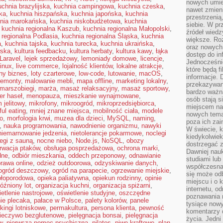
nowych umiej
uchnia brazylijska
,
kuchnia campingowa
,
kuchnia czeska
,
nawet zmieni
ka
,
kuchnia hiszpańska
,
kuchnia japońska
,
kuchnia
przestrzenią
nia marokańska
,
kuchnia niskobudżetowa
,
kuchnia
siebie. W pr
,
kuchnia regionalna Kaszub
,
kuchnia regionalna Małopolski
,
źródeł wied
 regionalna Podlasia
,
kuchnia regionalna Śląska
,
kuchnia
większe. Roz
a
,
kuchnia tajska
,
kuchnia turecka
,
kuchnia ukraińska
,
oraz nowych 
wska
,
kultura feedbacku
,
kultura herbaty
,
kultura kawy
,
łąka
dostęp do inf
Laravel
,
lejek sprzedażowy
,
lemoniady domowe
,
licencje
,
Jednocześnie
inux
,
live commerce
,
lojalność klientów
,
lokalne atrakcje
,
które będą fi
lny biznes
,
loty czarterowe
,
low-code
,
lutowanie
,
macOS
,
informacje. 
remonty
,
malowanie mebli
,
mapa offline
,
marketing lokalny
,
przekazywani
marszobiegi
,
marża
,
masaż relaksacyjny
,
masaż sportowy
,
bardzo ważną
r haseł
,
menopauza
,
mieszkanie wynajmowane
,
osób stają s
 jelitowy
,
mikrofony
,
mikroogród
,
mikroprzedsiębiorca
,
miejscem nau
ul eating
,
mniej znane miejsca
,
mobilność ciała
,
modele
nowych tema
o
,
morfologia krwi
,
muzea dla dzieci
,
MySQL
,
naming
,
poza ich zai
,
nauka programowania
,
nawodnienie organizmu
,
nawyki
W świecie, k
niemarnowanie jedzenia
,
nietolerancje pokarmowe
,
noclegi
kiedykolwiek
egi z sauną
,
nocne niebo
,
Node.js
,
NoSQL
,
obozy
dostrzegać 
rwacja ptaków
,
obsługa posprzedażowa
,
ochrona marki
,
Dawniej nauk
dne
,
odbiór mieszkania
,
oddech przeponowy
,
odnawianie
studiami lub
rawa online
,
odzież outdoorowa
,
odzyskiwanie danych
,
współczesna
ogród deszczowy
,
ogród na parapecie
,
ogrzewanie miejskie
,
się może od
ołoporodowa
,
opieka paliatywna
,
opiekun rodzinny
,
opinie
miejscu i o 
óźniony lot
,
organizacja kuchni
,
organizacja spiżarni
,
internetu, o
etlenie nastrojowe
,
oświetlenie studyjne
,
oszczędne
poznawania 
ie plecaka
,
pałace w Polsce
,
palety kolorów
,
panele
tysiące nowy
kingi lotniskowe
,
permakultura
,
persona klienta
,
pewność
komentarzy 
ieczywo bezglutenowe
,
pielęgnacja bonsai
,
pielęgnacja
życia. Jedni
w
,
pierwsza pomoc psychiczna
,
pilates
,
piwo kraftowe
,
plan