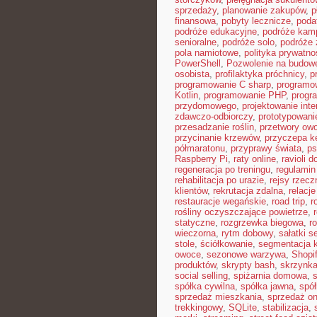
sprzedaży
,
planowanie zakupów
,
p
finansowa
,
pobyty lecznicze
,
poda
podróże edukacyjne
,
podróże kam
senioralne
,
podróże solo
,
podróże 
pola namiotowe
,
polityka prywatno
PowerShell
,
Pozwolenie na budow
osobista
,
profilaktyka próchnicy
,
p
programowanie C sharp
,
programo
Kotlin
,
programowanie PHP
,
progr
przydomowego
,
projektowanie inte
zdawczo-odbiorczy
,
prototypowani
przesadzanie roślin
,
przetwory ow
przycinanie krzewów
,
przyczepa 
półmaratonu
,
przyprawy świata
,
ps
Raspberry Pi
,
raty online
,
ravioli 
regeneracja po treningu
,
regulamin
rehabilitacja po urazie
,
rejsy rzecz
klientów
,
rekrutacja zdalna
,
relacje
restauracje wegańskie
,
road trip
,
r
rośliny oczyszczające powietrze
,
statyczne
,
rozgrzewka biegowa
,
r
wieczorna
,
rytm dobowy
,
sałatki 
stole
,
ściółkowanie
,
segmentacja k
owoce
,
sezonowe warzywa
,
Shopi
produktów
,
skrypty bash
,
skrzynka
social selling
,
spiżarnia domowa
,
spółka cywilna
,
spółka jawna
,
spół
sprzedaż mieszkania
,
sprzedaż on
trekkingowy
,
SQLite
,
stabilizacja
,