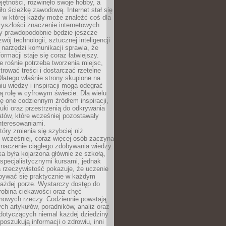
ętności, rozwinęło swoje hobby, a
ło ścieżkę zawodową. Internet stał się
, w której każdy może znaleźć coś dla
zyszłości znaczenie internetowych
zy prawdopodobnie będzie jeszcze
wój technologii, sztucznej inteligencji
narzędzi komunikacji sprawia, że
ormacji staje się coraz łatwiejszy.
 rośnie potrzeba tworzenia miejsc,
ltrować treści i dostarczać rzetelne
Dlatego właśnie strony skupione na
u wiedzy i inspiracji mogą odegrać
 rolę w cyfrowym świecie. Dla wielu
ię one codziennym źródłem inspiracji,
ki oraz przestrzenią do odkrywania
tów, które wcześniej pozostawały
nteresowaniami.
tóry zmienia się szybciej niż
 wcześniej, coraz więcej osób zaczyna
znaczenie ciągłego zdobywania wiedzy.
a była kojarzona głównie ze szkołą,
 specjalistycznymi kursami, jednak
 rzeczywistość pokazuje, że uczenie
bywać się praktycznie w każdym
każdej porze. Wystarczy dostęp do
drobina ciekawości oraz chęć
nowych rzeczy. Codziennie powstają
ch artykułów, poradników, analiz oraz
dotyczących niemal każdej dziedziny
 poszukują informacji o zdrowiu, inni