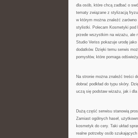
dla osób, które chcą zadbać o swój
tematy związane z stylizacją fryz
w którym można znaleźć zarówno k
stylistki. Polecam Kosmetyki pod 
przede wszystkim na wizażu, ale 
Studio Veriss pokazuje urodę jak
dodatków. Dzięki temu serwis moż
pomysłów, które pomaga odświeży
Na stronie można znaleźć treści d
dobrać podkład do typu skóry. Dzi
uczą się podstaw wizażu, jak i dla
Dużą część serwisu stanowią proste
Zamiast ogólnych haseł, użytkowni
kosmetyk do cery. Taki układ spra
realne potrzeby osób szukających