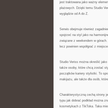
jest traktowana jako ważny element
plażowych. Dzięki temu Studio Veri
wyglądzie od A do Z.
Serwis obejmuje również zagadnien
spojrzeć na styl jako na harmonijn
związane z weekendem w górach. Ar
lecz powinien współgrać z miejsce
Studio Veriss można określić jako
także osoby, które chcą zostać sty
początków kariery stylistki. To sp
makijażu, ale także dla osób, któr
Charakterystyczną cechą strony j
typu jak dobrać podkład można znal
kosmetykach z TikToka. Taka mie