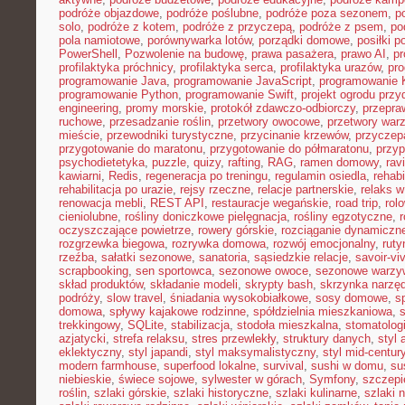
podróże objazdowe
,
podróże poślubne
,
podróże poza sezonem
,
p
solo
,
podróże z kotem
,
podróże z przyczepą
,
podróże z psem
,
po
pola namiotowe
,
porównywarka lotów
,
porządki domowe
,
posiłki p
PowerShell
,
Pozwolenie na budowę
,
prawa pasażera
,
prawo AI
,
pr
profilaktyka próchnicy
,
profilaktyka serca
,
profilaktyka urazów
,
pr
programowanie Java
,
programowanie JavaScript
,
programowanie K
programowanie Python
,
programowanie Swift
,
projekt ogrodu pr
engineering
,
promy morskie
,
protokół zdawczo-odbiorczy
,
przepr
ruchowe
,
przesadzanie roślin
,
przetwory owocowe
,
przetwory war
mieście
,
przewodniki turystyczne
,
przycinanie krzewów
,
przyczep
przygotowanie do maratonu
,
przygotowanie do półmaratonu
,
przyp
psychodietetyka
,
puzzle
,
quizy
,
rafting
,
RAG
,
ramen domowy
,
rav
kawiarni
,
Redis
,
regeneracja po treningu
,
regulamin osiedla
,
rehabi
rehabilitacja po urazie
,
rejsy rzeczne
,
relacje partnerskie
,
relaks 
renowacja mebli
,
REST API
,
restauracje wegańskie
,
road trip
,
rol
cieniolubne
,
rośliny doniczkowe pielęgnacja
,
rośliny egzotyczne
,
r
oczyszczające powietrze
,
rowery górskie
,
rozciąganie dynamiczn
rozgrzewka biegowa
,
rozrywka domowa
,
rozwój emocjonalny
,
ruty
rzeźba
,
sałatki sezonowe
,
sanatoria
,
sąsiedzkie relacje
,
savoir-vi
scrapbooking
,
sen sportowca
,
sezonowe owoce
,
sezonowe warzy
skład produktów
,
składanie modeli
,
skrypty bash
,
skrzynka narzę
podróży
,
slow travel
,
śniadania wysokobiałkowe
,
sosy domowe
,
s
domowa
,
spływy kajakowe rodzinne
,
spółdzielnia mieszkaniowa
,
trekkingowy
,
SQLite
,
stabilizacja
,
stodoła mieszkalna
,
stomatolo
azjatycki
,
strefa relaksu
,
stres przewlekły
,
struktury danych
,
styl 
eklektyczny
,
styl japandi
,
styl maksymalistyczny
,
styl mid-centur
modern farmhouse
,
superfood lokalne
,
survival
,
sushi w domu
,
su
niebieskie
,
świece sojowe
,
sylwester w górach
,
Symfony
,
szczepi
roślin
,
szlaki górskie
,
szlaki historyczne
,
szlaki kulinarne
,
szlaki 