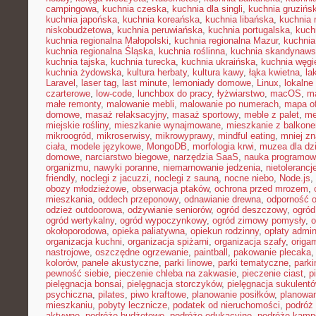
campingowa
,
kuchnia czeska
,
kuchnia dla singli
,
kuchnia gruzińs
kuchnia japońska
,
kuchnia koreańska
,
kuchnia libańska
,
kuchnia
niskobudżetowa
,
kuchnia peruwiańska
,
kuchnia portugalska
,
kuch
kuchnia regionalna Małopolski
,
kuchnia regionalna Mazur
,
kuchnia
kuchnia regionalna Śląska
,
kuchnia roślinna
,
kuchnia skandynaw
kuchnia tajska
,
kuchnia turecka
,
kuchnia ukraińska
,
kuchnia węgi
kuchnia żydowska
,
kultura herbaty
,
kultura kawy
,
łąka kwietna
,
la
Laravel
,
laser tag
,
last minute
,
lemoniady domowe
,
Linux
,
lokalne
czarterowe
,
low-code
,
lunchbox do pracy
,
łyżwiarstwo
,
macOS
,
m
małe remonty
,
malowanie mebli
,
malowanie po numerach
,
mapa of
domowe
,
masaż relaksacyjny
,
masaż sportowy
,
meble z palet
,
me
miejskie rośliny
,
mieszkanie wynajmowane
,
mieszkanie z balkon
mikroogród
,
mikroserwisy
,
mikrowyprawy
,
mindful eating
,
mniej z
ciała
,
modele językowe
,
MongoDB
,
morfologia krwi
,
muzea dla dzi
domowe
,
narciarstwo biegowe
,
narzędzia SaaS
,
nauka programow
organizmu
,
nawyki poranne
,
niemarnowanie jedzenia
,
nietoleranc
friendly
,
noclegi z jacuzzi
,
noclegi z sauną
,
nocne niebo
,
Node.js
,
obozy młodzieżowe
,
obserwacja ptaków
,
ochrona przed mrozem
,
mieszkania
,
oddech przeponowy
,
odnawianie drewna
,
odporność 
odzież outdoorowa
,
odżywianie seniorów
,
ogród deszczowy
,
ogród
ogród wertykalny
,
ogród wypoczynkowy
,
ogród zimowy pomysły
,
o
okołoporodowa
,
opieka paliatywna
,
opiekun rodzinny
,
opłaty admin
organizacja kuchni
,
organizacja spiżarni
,
organizacja szafy
,
origa
nastrojowe
,
oszczędne ogrzewanie
,
paintball
,
pakowanie plecaka
kolorów
,
panele akustyczne
,
parki linowe
,
parki tematyczne
,
parki
pewność siebie
,
pieczenie chleba na zakwasie
,
pieczenie ciast
,
p
pielęgnacja bonsai
,
pielęgnacja storczyków
,
pielęgnacja sukulent
psychiczna
,
pilates
,
piwo kraftowe
,
planowanie posiłków
,
planowa
mieszkaniu
,
pobyty lecznicze
,
podatek od nieruchomości
,
podróż
aktywne
,
podróże budżetowe
,
podróże edukacyjne
,
podróże kam