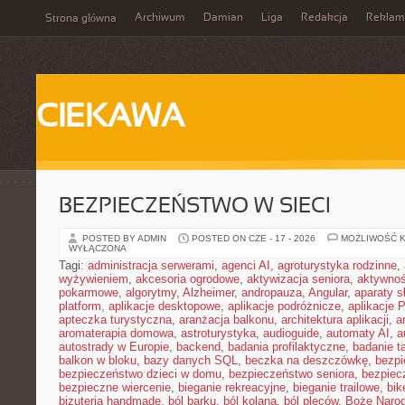
Archiwum
Damian
Liga
Redakcja
Reklam
Strona główna
CIEKAWA
BEZPIECZEŃSTWO W SIECI
POSTED BY ADMIN
POSTED ON CZE - 17 - 2026
MOŻLIWOŚĆ 
WYŁĄCZONA
Tagi:
administracja serwerami
,
agenci AI
,
agroturystyka rodzinne
,
wyżywieniem
,
akcesoria ogrodowe
,
aktywizacja seniora
,
aktywnoś
pokarmowe
,
algorytmy
,
Alzheimer
,
andropauza
,
Angular
,
aparaty 
platform
,
aplikacje desktopowe
,
aplikacje podróżnicze
,
aplikacje
apteczka turystyczna
,
aranżacja balkonu
,
architektura aplikacji
,
a
aromaterapia domowa
,
astroturystyka
,
audioguide
,
automaty AI
,
a
autostrady w Europie
,
backend
,
badania profilaktyczne
,
badanie t
balkon w bloku
,
bazy danych SQL
,
beczka na deszczówkę
,
bezpi
bezpieczeństwo dzieci w domu
,
bezpieczeństwo seniora
,
bezpiec
bezpieczne wiercenie
,
bieganie rekreacyjne
,
bieganie trailowe
,
bik
bizuteria handmade
,
ból barku
,
ból kolana
,
ból pleców
,
Boże Naro