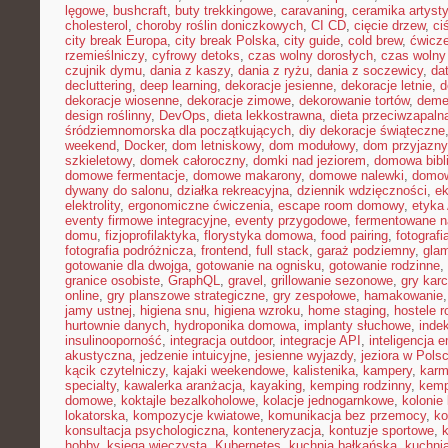
lęgowe
,
bushcraft
,
buty trekkingowe
,
caravaning
,
ceramika artyst
cholesterol
,
choroby roślin doniczkowych
,
CI CD
,
cięcie drzew
,
ci
city break Europa
,
city break Polska
,
city guide
,
cold brew
,
ćwicze
rzemieślniczy
,
cyfrowy detoks
,
czas wolny dorosłych
,
czas wolny 
czujnik dymu
,
dania z kaszy
,
dania z ryżu
,
dania z soczewicy
,
da
decluttering
,
deep learning
,
dekoracje jesienne
,
dekoracje letnie
,
d
dekoracje wiosenne
,
dekoracje zimowe
,
dekorowanie tortów
,
deme
design roślinny
,
DevOps
,
dieta lekkostrawna
,
dieta przeciwzapaln
śródziemnomorska dla początkujących
,
diy dekoracje świąteczne
weekend
,
Docker
,
dom letniskowy
,
dom modułowy
,
dom przyjazny
szkieletowy
,
domek całoroczny
,
domki nad jeziorem
,
domowa bibl
domowe fermentacje
,
domowe makarony
,
domowe nalewki
,
domow
dywany do salonu
,
działka rekreacyjna
,
dziennik wdzięczności
,
e
elektrolity
,
ergonomiczne ćwiczenia
,
escape room domowy
,
etyka 
eventy firmowe integracyjne
,
eventy przygodowe
,
fermentowane n
domu
,
fizjoprofilaktyka
,
florystyka domowa
,
food pairing
,
fotografi
fotografia podróżnicza
,
frontend
,
full stack
,
garaż podziemny
,
gla
gotowanie dla dwojga
,
gotowanie na ognisku
,
gotowanie rodzinne
,
granice osobiste
,
GraphQL
,
gravel
,
grillowanie sezonowe
,
gry kar
online
,
gry planszowe strategiczne
,
gry zespołowe
,
hamakowanie
jamy ustnej
,
higiena snu
,
higiena wzroku
,
home staging
,
hostele r
hurtownie danych
,
hydroponika domowa
,
implanty słuchowe
,
inde
insulinooporność
,
integracja outdoor
,
integracje API
,
inteligencja 
akustyczna
,
jedzenie intuicyjne
,
jesienne wyjazdy
,
jeziora w Pols
kącik czytelniczy
,
kajaki weekendowe
,
kalistenika
,
kampery
,
karm
specialty
,
kawalerka aranżacja
,
kayaking
,
kemping rodzinny
,
kemp
domowe
,
koktajle bezalkoholowe
,
kolacje jednogarnkowe
,
kolonie 
lokatorska
,
kompozycje kwiatowe
,
komunikacja bez przemocy
,
ko
konsultacja psychologiczna
,
konteneryzacja
,
kontuzje sportowe
,
hobby
,
księga wieczysta
,
Kubernetes
,
kuchnia bałkańska
,
kuchnia