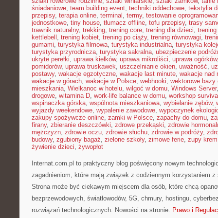
szlaki rowerowe rodzinne
,
szlaki winiarskie
,
szlaki zamków
,
tanie 
śniadaniowe
,
team building event
,
techniki oddechowe
,
tekstylia
przepisy
,
terapia online
,
terminal
,
termy
,
testowanie oprogramowan
jednostkowe
,
tiny house
,
tłumacz offline
,
tofu przepisy
,
trasy sa
trawnik naturalny
,
trekking
,
trening core
,
trening dla dzieci
,
trening
kettlebell
,
trening kobiet
,
trening po ciąży
,
trening równowagi
,
tren
gumami
,
turystyka filmowa
,
turystyka industrialna
,
turystyka kole
turystyka przyrodnicza
,
turystyka sakralna
,
ubezpieczenie podróż
ukryte perełki
,
uprawa kiełków
,
uprawa mikroliści
,
uprawa ogórków
pomidorów
,
uprawa truskawek
,
uszczelnianie okien
,
uważność
,
uz
postawy
,
wakacje egzotyczne
,
wakacje last minute
,
wakacje nad
wakacje w górach
,
wakacje w Polsce
,
webhooki
,
wektorowe bazy
mieszkania
,
Wielkanoc w hotelu
,
wilgoć w domu
,
Windows Server
drogowe
,
witamina D
,
work-life balance w domu
,
workshop surviva
wspinaczka górska
,
wspólnota mieszkaniowa
,
wybielanie zębów
,
wyjazdy weekendowe
,
wypalenie zawodowe
,
wypoczynek ekologi
zakupy spożywcze online
,
zamki w Polsce
,
zapachy do domu
,
za
firany
,
zbieranie deszczówki
,
zdrowe przekąski
,
zdrowie hormonal
mężczyzn
,
zdrowie oczu
,
zdrowie słuchu
,
zdrowie w podróży
,
zdr
budowy
,
zgubiony bagaż
,
zielone szkoły
,
zimowe ferie
,
zupy krem
żywienie dzieci
,
żywopłot
Internat.com.pl to praktyczny blog poświęcony nowym technolog
zagadnieniom, które mają związek z codziennym korzystaniem z s
Strona może być ciekawym miejscem dla osób, które chcą opanowa
bezprzewodowych, światłowodów, 5G, chmury, hostingu, cyberbe
rozwiązań technologicznych. Nowości na stronie:
Prawo i Regulac