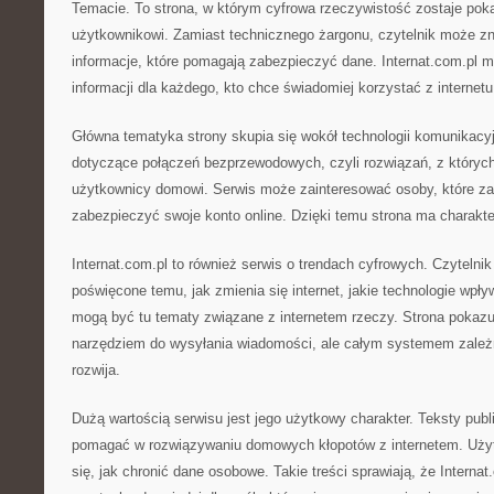
Temacie. To strona, w którym cyfrowa rzeczywistość zostaje pok
użytkownikowi. Zamiast technicznego żargonu, czytelnik może zn
informacje, które pomagają zabezpieczyć dane. Internat.com.pl m
informacji dla każdego, kto chce świadomiej korzystać z internetu
Główna tematyka strony skupia się wokół technologii komunikacyjn
dotyczące połączeń bezprzewodowych, czyli rozwiązań, z któryc
użytkownicy domowi. Serwis może zainteresować osoby, które zas
zabezpieczyć swoje konto online. Dzięki temu strona ma charakte
Internat.com.pl to również serwis o trendach cyfrowych. Czytelni
poświęcone temu, jak zmienia się internet, jakie technologie wpł
mogą być tu tematy związane z internetem rzeczy. Strona pokazuje,
narzędziem do wysyłania wiadomości, ale całym systemem zależno
rozwija.
Dużą wartością serwisu jest jego użytkowy charakter. Teksty pub
pomagać w rozwiązywaniu domowych kłopotów z internetem. Uży
się, jak chronić dane osobowe. Takie treści sprawiają, że Intern