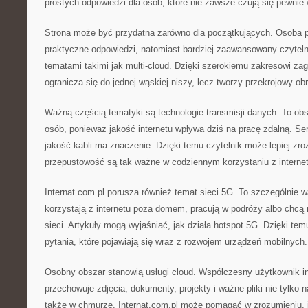
prostych odpowiedzi dla osób, które nie zawsze czują się pewnie
Strona może być przydatna zarówno dla początkujących. Osoba p
praktyczne odpowiedzi, natomiast bardziej zaawansowany czytel
tematami takimi jak multi-cloud. Dzięki szerokiemu zakresowi zag
ogranicza się do jednej wąskiej niszy, lecz tworzy przekrojowy ob
Ważną częścią tematyki są technologie transmisji danych. To obsz
osób, ponieważ jakość internetu wpływa dziś na pracę zdalną. S
jakość kabli ma znaczenie. Dzięki temu czytelnik może lepiej zr
przepustowość są tak ważne w codziennym korzystaniu z internet
Internat.com.pl porusza również temat sieci 5G. To szczególnie w
korzystają z internetu poza domem, pracują w podróży albo chcą
sieci. Artykuły mogą wyjaśniać, jak działa hotspot 5G. Dzięki te
pytania, które pojawiają się wraz z rozwojem urządzeń mobilnych.
Osobny obszar stanowią usługi cloud. Współczesny użytkownik in
przechowuje zdjęcia, dokumenty, projekty i ważne pliki nie tylko 
także w chmurze. Internat.com.pl może pomagać w zrozumieniu, 