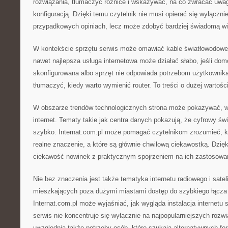
rozwiązania, tłumaczyć różnice i wskazywać, na co zwracać uwa
konfiguracją. Dzięki temu czytelnik nie musi opierać się wyłączn
przypadkowych opiniach, lecz może zdobyć bardziej świadomą w
W kontekście sprzętu serwis może omawiać kable światłowodowe.
nawet najlepsza usługa internetowa może działać słabo, jeśli dom
skonfigurowana albo sprzęt nie odpowiada potrzebom użytkownika
tłumaczyć, kiedy warto wymienić router. To treści o dużej wartośc
W obszarze trendów technologicznych strona może pokazywać, w
internet. Tematy takie jak centra danych pokazują, że cyfrowy świ
szybko. Internat.com.pl może pomagać czytelnikom zrozumieć, k
realne znaczenie, a które są głównie chwilową ciekawostką. Dzię
ciekawość nowinek z praktycznym spojrzeniem na ich zastosowa
Nie bez znaczenia jest także tematyka internetu radiowego i satel
mieszkających poza dużymi miastami dostęp do szybkiego łącz
Internat.com.pl może wyjaśniać, jak wygląda instalacja internetu s
serwis nie koncentruje się wyłącznie na najpopularniejszych rozwi
uwzględnia także potrzeby osób, które szukają alternatywnych for