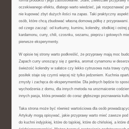
forma produktu i jego zastosowanie. Stare, zwietrzałe przyprawy
oczekiwanego efektu, dlatego warto wiedzieć, jak rozpoznawać pro
nie kupować zbyt dużych ilości na zapas. Taki praktyczny aspekt
osób, które chcą zbudować własną domową półkę z przyprawami
od czego zacząć: od kurkumy, kuminu, kolendry, słodkiej i ostrej 
kardamonu, curry, chili, czosnku, sezamu, pieprzu i gotowych mie
pierwsze eksperymenty.
W opisie tej strony warto podkreślić, że przyprawy mają moc bu
Zapach curry unoszący się z garnka, aromat cynamonu w deserze, 
świeżość kolendry w sałatce czy lekko cytrusowa nuta trawy cyt
posiłek staje się czymś więcej niż tylko jedzeniem. Kuchnia opa
zmysły i zachęca do eksperymentów. Dla jednych będzie to spos
wychodzenia z domu, dla innych metoda na urozmaicenie codzien
innych pasja, która prowadzi do coraz głębszego poznawania kultu
Taka strona może być również wartościowa dla osób prowadzącyc
Artykuły mogą opisywać, jakie przyprawy warto mieć zawsze pod r
do kuchni indyjskiej, które do tajskiej, które do chińskiej, a które 