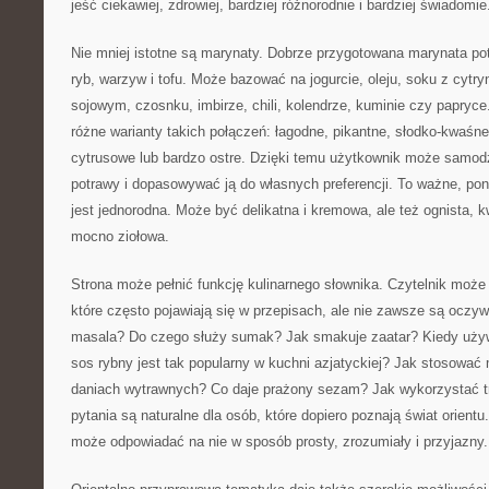
jeść ciekawiej, zdrowiej, bardziej różnorodnie i bardziej świadomie
Nie mniej istotne są marynaty. Dobrze przygotowana marynata po
ryb, warzyw i tofu. Może bazować na jogurcie, oleju, soku z cytr
sojowym, czosnku, imbirze, chili, kolendrze, kuminie czy papryc
różne warianty takich połączeń: łagodne, pikantne, słodko-kwaśn
cytrusowe lub bardzo ostre. Dzięki temu użytkownik może samo
potrawy i dopasowywać ją do własnych preferencji. To ważne, pon
jest jednorodna. Może być delikatna i kremowa, ale też ognista, 
mocno ziołowa.
Strona może pełnić funkcję kulinarnego słownika. Czytelnik może 
które często pojawiają się w przepisach, ale nie zawsze są oczy
masala? Do czego służy sumak? Jak smakuje zaatar? Kiedy uży
sos rybny jest tak popularny w kuchni azjatyckiej? Jak stosowa
daniach wytrawnych? Co daje prażony sezam? Jak wykorzystać t
pytania są naturalne dla osób, które dopiero poznają świat orient
może odpowiadać na nie w sposób prosty, zrozumiały i przyjazny.