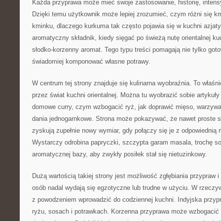
Każda przyprawa może mieć swoje zastosowanie, historię, intens
Dzięki temu użytkownik może lepiej zrozumieć, czym różni się k
kminku, dlaczego kurkuma tak często pojawia się w kuchni azjaty
aromatyczny składnik, kiedy sięgać po świeżą nutę orientalnej kuc
słodko-korzenny aromat. Tego typu treści pomagają nie tylko got
świadomiej komponować własne potrawy.
W centrum tej strony znajduje się kulinarna wyobraźnia. To właśni
przez świat kuchni orientalnej. Można tu wyobrazić sobie artykuł
domowe curry, czym wzbogacić ryż, jak doprawić mięso, warzywa
dania jednogarnkowe. Strona może pokazywać, że nawet proste sk
zyskują zupełnie nowy wymiar, gdy połączy się je z odpowiednią
Wystarczy odrobina papryczki, szczypta garam masala, trochę so
aromatycznej bazy, aby zwykły posiłek stał się nietuzinkowy.
Dużą wartością takiej strony jest możliwość zgłębiania przypraw i 
osób nadal wydają się egzotyczne lub trudne w użyciu. W rzeczyw
z powodzeniem wprowadzić do codziennej kuchni. Indyjska przyp
ryżu, sosach i potrawkach. Korzenna przyprawa może wzbogacić k