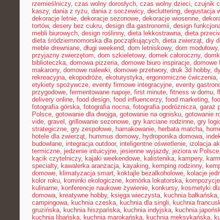
rzemieślniczy
,
czas wolny dorosłych
,
czas wolny dzieci
,
czujnik 
kaszy
,
dania z ryżu
,
dania z soczewicy
,
decluttering
,
degustacja 
dekoracje letnie
,
dekoracje sezonowe
,
dekoracje wiosenne
,
dekor
tortów
,
desery bez cukru
,
design dla gastronomii
,
design funkcjon
mebli biurowych
,
design roślinny
,
dieta lekkostrawna
,
dieta przec
dieta śródziemnomorska dla początkujących
,
dieta zwierząt
,
diy 
meble drewniane
,
długi weekend
,
dom letniskowy
,
dom modułowy
przyjazny zwierzętom
,
dom szkieletowy
,
domek całoroczny
,
domki
biblioteczka
,
domowa pizzeria
,
domowe biuro inspiracje
,
domowe f
makarony
,
domowe nalewki
,
domowe przetwory
,
druk 3d hobby
,
d
rekreacyjna
,
ekopodróże
,
ekoturystyka
,
ergonomiczne ćwiczenia
,
etykiety spożywcze
,
eventy firmowe integracyjne
,
eventy gastron
przygodowe
,
fermentowane napoje
,
first minute
,
fitness w domu
,
delivery online
,
food design
,
food influencerzy
,
food marketing
,
foo
fotografia górska
,
fotografia nocna
,
fotografia podróżnicza
,
garaż 
Polsce
,
gotowanie dla dwojga
,
gotowanie na ognisku
,
gotowanie r
vide
,
gravel
,
grillowanie sezonowe
,
gry karciane rodzinne
,
gry logi
strategiczne
,
gry zespołowe
,
hamakowanie
,
herbata matcha
,
home
hotele dla zwierząt
,
hummus domowy
,
hydroponika domowa
,
inde
budowlane
,
integracja outdoor
,
inteligentne oświetlenie
,
izolacja a
termiczne
,
jedzenie intuicyjne
,
jesienne wyjazdy
,
jeziora w Polsce
kącik czytelniczy
,
kajaki weekendowe
,
kalistenika
,
kampery
,
karm
specialty
,
kawalerka aranżacja
,
kayaking
,
kemping rodzinny
,
kemp
domowe
,
klimatyzacja smart
,
koktajle bezalkoholowe
,
kolacje je
kolor roku
,
kominki ekologiczne
,
komórka lokatorska
,
kompozycje
kulinarne
,
konferencje naukowe żywienie
,
konkursy
,
kosmetyki dla
domowa
,
kreatywne hobby
,
księga wieczysta
,
kuchnia bałkańska
campingowa
,
kuchnia czeska
,
kuchnia dla singli
,
kuchnia francus
gruzińska
,
kuchnia hiszpańska
,
kuchnia indyjska
,
kuchnia japońs
kuchnia libańska
,
kuchnia marokańska
,
kuchnia meksykańska
,
k