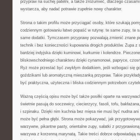
przypraw na suchej patelni, a także zrozumieć, dlaczego czasam
wystarcza, aby nadać potrawie zupełnie nowy charakter.
Strona o takim profilu może przyciągać osoby, które szukają pom
codziennym gotowaniu łatwo popaść w rutynę: te same zupy, te 
same dodatki. Tymczasem przyprawy pozwalają zmienić znane p
technik i bez konieczności kupowania drogich produktów. Zupa z
bardziej indyjska dzięki kuminowi, kurkumie i kolendrze. Pieczo
bliskowschodniego charakteru dzięki cynamonowi, papryce, czosnk
Ryż może przestać być zwykłym dodatkiem, jeśli wzbogaci się 
goździkami lub aromatyczną mieszanką przypraw. Takie przykład
być praktyczna, użyteczna i bliska codziennym potrzebom czytel
Ważną częścią opisu może być także posiłki oparte na warzywach
świetnie pasują do soczewicy, ciecierzycy, fasoli, tofu, bakłażana
i szpinaku. Dzięki nim kuchnia bez mięsa nie musi być nudna ani
może być pełna głębi. Strona może pokazywać, jak przygotowywa
warzywne, pikantne pasty, orientalne zupy, sałatki z przyprawion
warzywa z korzenną marynatą. Takie treści dobrze odpowiadają n