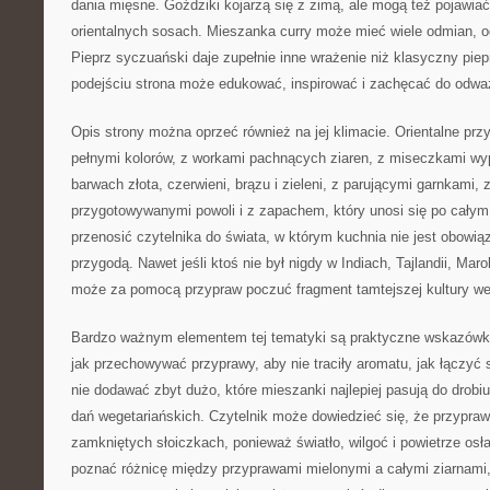
dania mięsne. Goździki kojarzą się z zimą, ale mogą też pojawiać
orientalnych sosach. Mieszanka curry może mieć wiele odmian, o
Pieprz syczuański daje zupełnie inne wrażenie niż klasyczny piep
podejściu strona może edukować, inspirować i zachęcać do odwa
Opis strony można oprzeć również na jej klimacie. Orientalne prz
pełnymi kolorów, z workami pachnących ziaren, z miseczkami wy
barwach złota, czerwieni, brązu i zieleni, z parującymi garnkami,
przygotowywanymi powoli i z zapachem, który unosi się po cały
przenosić czytelnika do świata, w którym kuchnia nie jest obowią
przygodą. Nawet jeśli ktoś nie był nigdy w Indiach, Tajlandii, Mar
może za pomocą przypraw poczuć fragment tamtejszej kultury we
Bardzo ważnym elementem tej tematyki są praktyczne wskazówki
jak przechowywać przyprawy, aby nie traciły aromatu, jak łączyć 
nie dodawać zbyt dużo, które mieszanki najlepiej pasują do drobiu,
dań wegetariańskich. Czytelnik może dowiedzieć się, że przypra
zamkniętych słoiczkach, ponieważ światło, wilgoć i powietrze osł
poznać różnicę między przyprawami mielonymi a całymi ziarnami,