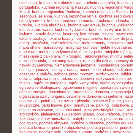
niemiecka
,
kuchnia niskobudżetowa
,
kuchnia orientalna
,
kuchnia 
portugalska
,
kuchnia regionalna Kaszub
,
kuchnia regionalna Małop
Mazur
,
kuchnia regionalna Podlasia
,
kuchnia regionalna Śląska
,
k
sezonowa jesienna
,
kuchnia sezonowa letnia
,
kuchnia sezonowa 
skandynawska
,
kuchnia śródziemnomorska
,
kuchnia studencka
,
turecka
,
kuchnia ukraińska
,
kuchnia węgierska
,
kuchnia wielkano
kuchnia zero waste
,
kuchnia żydowska
,
kuchnie na wymiar
,
kultu
kwietna
,
lamele ścienne
,
laser tag
,
last minute
,
łazienki nowocze
lokalne atrakcje
,
lokalne bazary
,
loty czarterowe
,
lunchbox do pra
energii
,
majówka
,
małe mieszkanie
,
małe remonty
,
malowanie meb
mapa offline
,
marszobiegi
,
marynaty domowe
,
meble industrialne
modułowe
,
meble skandynawskie
,
meble z palet
,
miejskie rośliny
mieszkanie z balkonem
,
mikroogród
,
mikrowyprawy
,
mindful eatin
mobilność ciała
,
monitoring w domu
,
muzea dla dzieci
,
naprawy 
nawyki żywieniowe
,
niemarnowanie jedzenia
,
nietolerancje pokar
noclegi z jacuzzi
,
noclegi z sauną
,
nocne niebo
,
obiady budżetow
obserwacja ptaków
,
ochrona przed mrozem
,
oczko wodne
,
odbiór
drewna
,
odprawa online
,
odzież outdoorowa
,
odżywianie seniorów
miejski
,
ogród na parapecie
,
ogród wertykalny
,
ogród wypoczynko
ogrzewanie ekologiczne
,
ogrzewanie miejskie
,
opieka nad zwierz
administracyjne
,
opóźniony lot
,
organizacja domowa
,
organizacja 
organizacja szafy
,
origami
,
oświetlenie domowe
,
oświetlenie nast
ogrzewanie
,
paintball
,
pakowanie plecaka
,
pałace w Polsce
,
palet
akustyczne
,
parki linowe
,
parki tematyczne
,
parkingi lotniskowe
,
chleba na zakwasie
,
pieczenie ciast
,
pieczywo bezglutenowe
,
pie
storczyków
,
pielęgnacja sukulentów
,
pilates
,
piwo kraftowe
,
plano
zakupów
,
pleśń w mieszkaniu
,
pobyty lecznicze
,
podatek od nier
pociągiem
,
podróże aktywne
,
podróże budżetowe
,
podróże eduka
podróże kulinarne
,
podróże objazdowe
,
podróże poślubne
,
podróż
senioralne
,
podróże solo
,
podróże z kotem
,
podróże z przyczepą
,