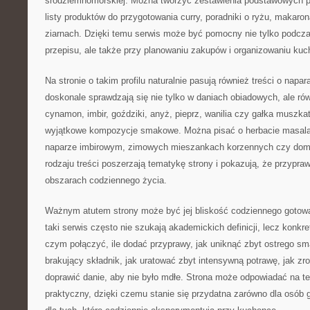
śródziemnomorskiej. Można tworzyć zestawienia podstawowych p
listy produktów do przygotowania curry, poradniki o ryżu, makaro
ziarnach. Dzięki temu serwis może być pomocny nie tylko podcz
przepisu, ale także przy planowaniu zakupów i organizowaniu kuc
Na stronie o takim profilu naturalnie pasują również treści o napa
doskonale sprawdzają się nie tylko w daniach obiadowych, ale r
cynamon, imbir, goździki, anyż, pieprz, wanilia czy gałka muszk
wyjątkowe kompozycje smakowe. Można pisać o herbacie masala
naparze imbirowym, zimowych mieszankach korzennych czy dom
rodzaju treści poszerzają tematykę strony i pokazują, że przypra
obszarach codziennego życia.
Ważnym atutem strony może być jej bliskość codziennego gotow
taki serwis często nie szukają akademickich definicji, lecz konkr
czym połączyć, ile dodać przyprawy, jak uniknąć zbyt ostrego s
brakujący składnik, jak uratować zbyt intensywną potrawę, jak zro
doprawić danie, aby nie było mdłe. Strona może odpowiadać na te
praktyczny, dzięki czemu stanie się przydatna zarówno dla osób g