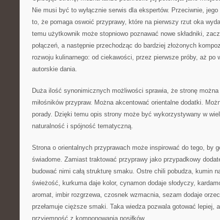
Nie musi być to wyłącznie serwis dla ekspertów. Przeciwnie, jeg
to, że pomaga oswoić przyprawy, które na pierwszy rzut oka wydaj
temu użytkownik może stopniowo poznawać nowe składniki, zacz
połączeń, a następnie przechodząc do bardziej złożonych kompozy
rozwoju kulinarnego: od ciekawości, przez pierwsze próby, aż po
autorskie dania.
Duża ilość synonimicznych możliwości sprawia, że stronę można 
miłośników przypraw. Można akcentować orientalne dodatki. Możn
porady. Dzięki temu opis strony może być wykorzystywany w wie
naturalność i spójność tematyczną.
Strona o orientalnych przyprawach może inspirować do tego, by go
świadome. Zamiast traktować przyprawy jako przypadkowy dodat
budować nimi całą strukturę smaku. Ostre chili pobudza, kumin na
świeżość, kurkuma daje kolor, cynamon dodaje słodyczy, kardam
aromat, imbir rozgrzewa, czosnek wzmacnia, sezam dodaje orzec
przełamuje cięższe smaki. Taka wiedza pozwala gotować lepiej, a
przyjemność z komponowania posiłków.