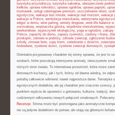
turystyka przyrodnicza
,
turystyka sakralna
,
ubezpieczenie podróż
kiełków
,
uprawa mikroliści
,
uprawa ogórków
,
uprawa papryki
,
upra
truskawek
,
usługi cateringowe premium
,
uszczelnianie okien
,
uzd
egzotyczne
,
wakacje last minute
,
wakacje nad morzem
,
wakacje 
wakacje w Polsce
,
wentylacja mieszkania
,
weterynaria egzotyczn
wilgoć w domu
,
wine pairing
,
winiety drogowe
,
work-life balance 
survivalowy
,
wspinaczka górska
,
wspólnota mieszkaniowa
,
wyjazd
weekendowe
,
wypoczynek ekologiczny
,
yoga w ogrodzie
,
zakupy 
Polsce
,
zapachy do domu
,
zapasy żywności
,
zasłony i firany
,
zbi
przekąski
,
zdrowie w podróży
,
zdrowie zwierząt
,
zgłoszenie budo
szkoły
,
zimowe ferie
,
zupy krem
,
zwiedzanie z dziećmi
,
zwierzęt
hodowlane
,
żywienie dzieci
,
żywienie zwierząt domowych
,
żywopł
Orientalno-przyprawowy charakter tej strony sprawia, że jest to s
osobach, które poszukują intensywne aromaty, nieoczywiste smaki 
różnych stron świata. To internetowa przestrzeń, która może zai
domowych kucharzy, jak i tych, którzy od dawna wiedzą, że odpo
potrafią całkowicie odmienić nawet najprostsze danie. Tematyka s
egzotycznych dodatków, ale jej charakter jest znacznie szerszy,
punktem wyjścia do opowieści o gotowaniu, kulturze, tradycji, 
codziennym odkrywaniu nowych połączeń smakowych. Polecamy 
Recenzje
. Strona może być postrzegana jako aromatyczne komp
nie są jedynie dodatkiem do potraw, ale stają się głównymi bohat