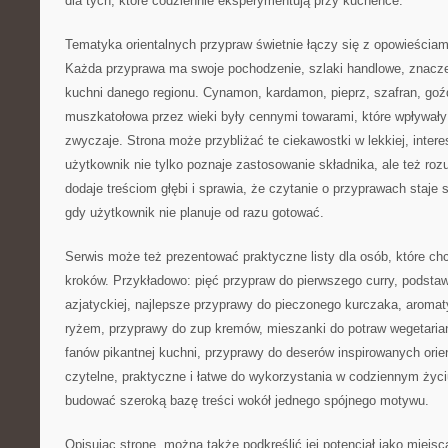
dla tych, które codziennie eksperymentują przy kuchence.
Tematyka orientalnych przypraw świetnie łączy się z opowieściami 
Każda przyprawa ma swoje pochodzenie, szlaki handlowe, znaczen
kuchni danego regionu. Cynamon, kardamon, pieprz, szafran, goźd
muszkatołowa przez wieki były cennymi towarami, które wpływały 
zwyczaje. Strona może przybliżać te ciekawostki w lekkiej, intere
użytkownik nie tylko poznaje zastosowanie składnika, ale też rozu
dodaje treściom głębi i sprawia, że czytanie o przyprawach staje
gdy użytkownik nie planuje od razu gotować.
Serwis może też prezentować praktyczne listy dla osób, które ch
kroków. Przykładowo: pięć przypraw do pierwszego curry, podsta
azjatyckiej, najlepsze przyprawy do pieczonego kurczaka, aromat
ryżem, przyprawy do zup kremów, mieszanki do potraw wegetariańs
fanów pikantnej kuchni, przyprawy do deserów inspirowanych orie
czytelne, praktyczne i łatwe do wykorzystania w codziennym życ
budować szeroką bazę treści wokół jednego spójnego motywu.
Opisując stronę, można także podkreślić jej potencjał jako miejs