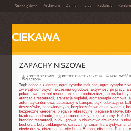
Archiwum
Damian
Liga
Redakcja
Reklam
Strona główna
CIEKAWA
ZAPACHY NISZOWE
POSTED BY ADMIN
POSTED ON CZE - 13 - 2026
MOŻLIWOŚĆ 
WYŁĄCZONA
Tagi:
adopcje zwierząt
,
agroturystyka rodzinne
,
agroturystyka z 
zwierząt domowych
,
akcesoria ogrodowe
,
aktywność po pracy
,
al
pokarmowe
,
animal rescue
,
aplikacje podróżnicze
,
apteczka tury
aranżacja restauracji
,
aranżacje sypialni
,
aromaterapia domowa
,
a
automatyka domowa
,
autostrady w Europie
,
bajki edukacyjne
,
bal
deszczówkę
,
behawiorystyka
,
bezpieczeństwo dzieci w domu
,
be
bezpieczne wiercenie
,
bieganie rekreacyjne
,
bieganie trailowe
,
bik
bizuteria handmade
,
blog gastronomiczny
,
blog kulinarny
,
Boże Na
branding restauracji
,
budki lęgowe
,
budownictwo drewniane
,
budow
bushcraft
,
buty trekkingowe
,
caravaning
,
ceramika artystyczna
,
c
cięcie drzew
,
cisza nocna
,
city break Europa
,
city break Polska
,
c