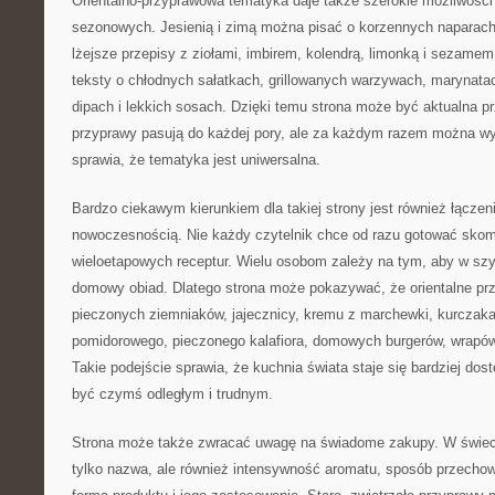
Orientalno-przyprawowa tematyka daje także szerokie możliwości 
sezonowych. Jesienią i zimą można pisać o korzennych napara
lżejsze przepisy z ziołami, imbirem, kolendrą, limonką i sezame
teksty o chłodnych sałatkach, grillowanych warzywach, marynatac
dipach i lekkich sosach. Dzięki temu strona może być aktualna p
przyprawy pasują do każdej pory, ale za każdym razem można wyk
sprawia, że tematyka jest uniwersalna.
Bardzo ciekawym kierunkiem dla takiej strony jest również łączeni
nowoczesnością. Nie każdy czytelnik chce od razu gotować sko
wieloetapowych receptur. Wielu osobom zależy na tym, aby w sz
domowy obiad. Dlatego strona może pokazywać, że orientalne p
pieczonych ziemniaków, jajecznicy, kremu z marchewki, kurczaka 
pomidorowego, pieczonego kalafiora, domowych burgerów, wrapó
Takie podejście sprawia, że kuchnia świata staje się bardziej dos
być czymś odległym i trudnym.
Strona może także zwracać uwagę na świadome zakupy. W świecie
tylko nazwa, ale również intensywność aromatu, sposób przechow