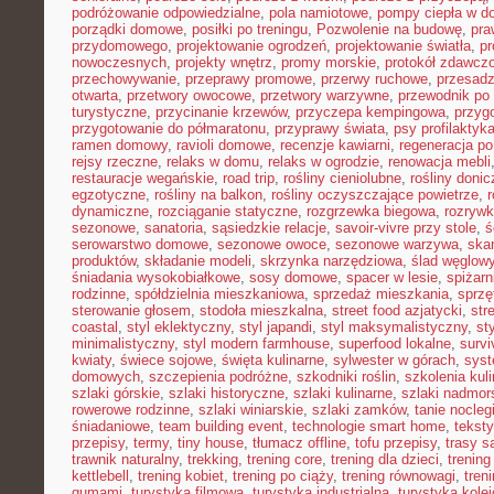
podróżowanie odpowiedzialne
,
pola namiotowe
,
pompy ciepła w 
porządki domowe
,
posiłki po treningu
,
Pozwolenie na budowę
,
pra
przydomowego
,
projektowanie ogrodzeń
,
projektowanie światła
,
pr
nowoczesnych
,
projekty wnętrz
,
promy morskie
,
protokół zdawczo
przechowywanie
,
przeprawy promowe
,
przerwy ruchowe
,
przesadz
otwarta
,
przetwory owocowe
,
przetwory warzywne
,
przewodnik po
turystyczne
,
przycinanie krzewów
,
przyczepa kempingowa
,
przyg
przygotowanie do półmaratonu
,
przyprawy świata
,
psy profilaktyk
ramen domowy
,
ravioli domowe
,
recenzje kawiarni
,
regeneracja po
rejsy rzeczne
,
relaks w domu
,
relaks w ogrodzie
,
renowacja mebli
restauracje wegańskie
,
road trip
,
rośliny cieniolubne
,
rośliny doni
egzotyczne
,
rośliny na balkon
,
rośliny oczyszczające powietrze
,
r
dynamiczne
,
rozciąganie statyczne
,
rozgrzewka biegowa
,
rozryw
sezonowe
,
sanatoria
,
sąsiedzkie relacje
,
savoir-vivre przy stole
,
ś
serowarstwo domowe
,
sezonowe owoce
,
sezonowe warzywa
,
ska
produktów
,
składanie modeli
,
skrzynka narzędziowa
,
ślad węglow
śniadania wysokobiałkowe
,
sosy domowe
,
spacer w lesie
,
spiżar
rodzinne
,
spółdzielnia mieszkaniowa
,
sprzedaż mieszkania
,
sprzę
sterowanie głosem
,
stodoła mieszkalna
,
street food azjatycki
,
str
coastal
,
styl eklektyczny
,
styl japandi
,
styl maksymalistyczny
,
st
minimalistyczny
,
styl modern farmhouse
,
superfood lokalne
,
survi
kwiaty
,
świece sojowe
,
święta kulinarne
,
sylwester w górach
,
syst
domowych
,
szczepienia podróżne
,
szkodniki roślin
,
szkolenia kul
szlaki górskie
,
szlaki historyczne
,
szlaki kulinarne
,
szlaki nadmor
rowerowe rodzinne
,
szlaki winiarskie
,
szlaki zamków
,
tanie nocleg
śniadaniowe
,
team building event
,
technologie smart home
,
tekst
przepisy
,
termy
,
tiny house
,
tłumacz offline
,
tofu przepisy
,
trasy 
trawnik naturalny
,
trekking
,
trening core
,
trening dla dzieci
,
trening
kettlebell
,
trening kobiet
,
trening po ciąży
,
trening równowagi
,
tren
gumami
,
turystyka filmowa
,
turystyka industrialna
,
turystyka kole