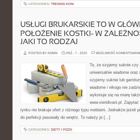
CATEGORIES:
TRENING KONI
USŁUGI BRUKARSKIE TO W GŁÓW
POŁOŻENIE KOSTKI- W ZALEŻNO
JAKI TO RODZAJ
POSTED BY ADMIN
PAŹ - 7 - 2025
MOŻLIWOŚĆ KOMENTOWAN
To, że szyjemy suknie czy g
uniwersalnie wiadome oraz 
szyjemy suknie lub garnitur
wiadome i nikogo nie zadzi
wykonuje się na miarę takż
www.vieridivani.pl. Zapytać
rynku nie brakuje ofert z różnego typu meblami. Jednakże jeżeli
do perfekcji pasowały do wnętrz. To należy je […]
CATEGORIES:
DIETY I PIZZA