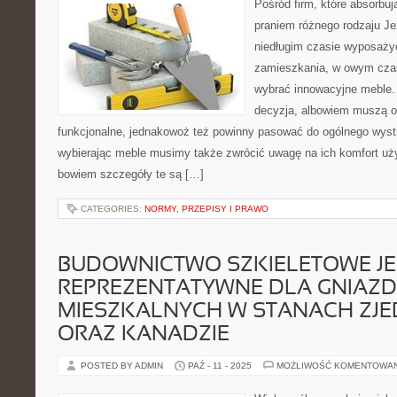
Pośród firm, które absorbu
praniem różnego rodzaju J
niedługim czasie wyposaży
zamieszkania, w owym czas
wybrać innowacyjne meble. 
decyzja, albowiem muszą on
funkcjonalne, jednakowoż też powinny pasować do ogólnego wystr
wybierając meble musimy także zwrócić uwagę na ich komfort uż
bowiem szczegóły te są […]
CATEGORIES:
NORMY, PRZEPISY I PRAWO
BUDOWNICTWO SZKIELETOWE JE
REPREZENTATYWNE DLA GNIAZ
MIESZKALNYCH W STANACH ZJ
ORAZ KANADZIE
POSTED BY ADMIN
PAŹ - 11 - 2025
MOŻLIWOŚĆ KOMENTOWA