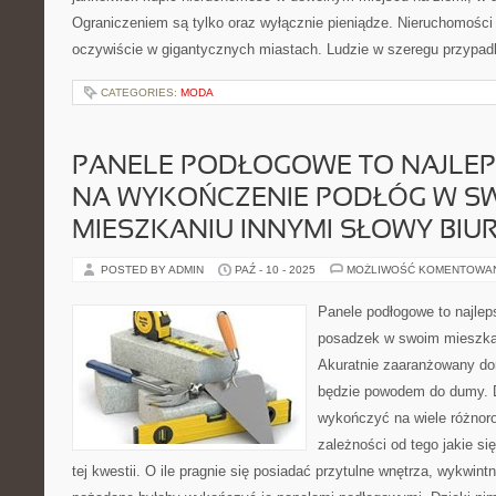
Ograniczeniem są tylko oraz wyłącznie pieniądze. Nieruchomości 
oczywiście w gigantycznych miastach. Ludzie w szeregu przypad
CATEGORIES:
MODA
PANELE PODŁOGOWE TO NAJLE
NA WYKOŃCZENIE PODŁÓG W S
MIESZKANIU INNYMI SŁOWY BIU
POSTED BY ADMIN
PAŹ - 10 - 2025
MOŻLIWOŚĆ KOMENTOWA
Panele podłogowe to najle
posadzek w swoim mieszkan
Akuratnie zaaranżowany do
będzie powodem do dumy. 
wykończyć na wiele różnor
zależności od tego jakie si
tej kwestii. O ile pragnie się posiadać przytulne wnętrza, wykwin