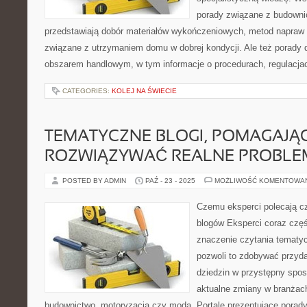
porady związane z budowni
przedstawiają dobór materiałów wykończeniowych, metod napraw 
związane z utrzymaniem domu w dobrej kondycji. Ale też porady d
obszarem handlowym, w tym informacje o procedurach, regulacja
CATEGORIES:
KOLEJ NA ŚWIECIE
TEMATYCZNE BLOGI, POMAGAJĄ
ROZWIĄZYWAĆ REALNE PROBLE
POSTED BY ADMIN
PAŹ - 23 - 2025
MOŻLIWOŚĆ KOMENTOWA
Czemu eksperci polecają c
blogów Eksperci coraz częś
znaczenie czytania tematy
pozwoli to zdobywać przyda
dziedzin w przystępny spos
aktualne zmiany w branżach
budownictwo, motoryzacja czy moda. Portale prezentujące porad