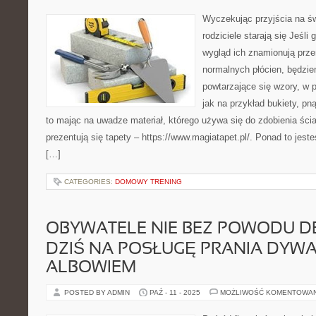
Wyczekując przyjścia na św
rodziciele starają się Jeśli 
wygląd ich znamionują prz
normalnych płócien, będzie
powtarzające się wzory, w p
jak na przykład bukiety, pn
to mając na uwadze materiał, którego używa się do zdobienia ści
prezentują się tapety – https://www.magiatapet.pl/. Ponad to jest
[…]
CATEGORIES:
DOMOWY TRENING
OBYWATELE NIE BEZ POWODU DE
DZIŚ NA POSŁUGĘ PRANIA DYW
ALBOWIEM
POSTED BY ADMIN
PAŹ - 11 - 2025
MOŻLIWOŚĆ KOMENTOWA