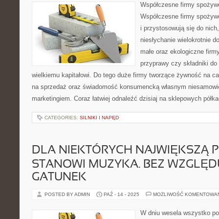
Współczesne firmy spożywc
Współczesne firmy spożywc
i przystosowują się do nich
niesłychanie wielokrotnie do
małe oraz ekologiczne firmy
przyprawy czy składniki do
wielkiemu kapitałowi. Do tego duże firmy tworzące żywność na c
na sprzedaż oraz świadomość konsumencką własnym niesamowi
marketingiem. Coraz łatwiej odnaleźć dzisiaj na sklepowych półka
CATEGORIES:
SILNIKI I NAPĘD
DLA NIEKTÓRYCH NAJWIĘKSZĄ P
STANOWI MUZYKA. BEZ WZGLĘD
GATUNEK
POSTED BY ADMIN
PAŹ - 14 - 2025
MOŻLIWOŚĆ KOMENTOWA
W dniu wesela wszystko po