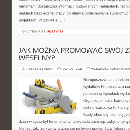
remontami dostarczają informacji budowlanych materiałach, tech
regułach bezpiecznej pracy, co ułatwia podejmowanie świadomyc
projektach. W zakresie […]
CATEGORIES:
FILETYPES
JAK MOŻNA PROMOWAĆ SWÓJ Z
WESELNY?
POSTED BY ADMIN
PAŹ - 20 - 2025
MOŻLIWOŚĆ KOMENTOWA
Nie opuszcza nam złudzeń m
wydatków Nie opuszcza na
poniesienia wysokich wyda
Organizator, sala, kamerzy
ślubne warszawa to koszty
Kiedy chce się niemniej jed
dzień w życiu był fenomenalny, to wypada zacisnąć zęby, a ręką 
Nie jest tak, że kapitał ulatnia się na lewo i prawo. Tutaj fotogra