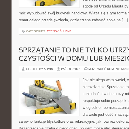
zgodę od Urzędu Miasta by 
móc wybudować swój budynek handlowy. Wiążą się z tym formaln
temat całego przedsięwzięcia, gdzie trzeba załatwić sobie na […]
CATEGORIES:
TRENDY ŚLUBNE
SPRZĄTANIE TO NIE TYLKO UTR
CZYSTOŚCI W DOMU LUB MIESZ
POSTED BY ADMIN
PAŹ - 8 - 2025
MOŻLIWOŚĆ KOMENTOWAN
Jak nie ulega wątpliwości, 
nierozdzielnie Sprzątanie t
schludności w domu czy mi
respektuje sobie porządek b
w ogrodzie i pomieszczeni
dla wielu jest dość znaczą
zarówno funkcje błyskotliwe oraz rekreacyjne, jak również dekorac
Bezsprzecznie trzeba o niego dbać, bowiem może ulec degradacji.