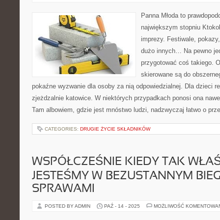
Panna Młoda to prawdopodo
największym stopniu Ktokol
imprezy. Festiwale, pokazy,
dużo innych… Na pewno jed
przygotować coś takiego. O
skierowane są do obszerneg
pokaźne wyzwanie dla osoby za nią odpowiedzialnej. Dla dziec
zjeżdzalnie katowice. W niektórych przypadkach ponosi ona nawe
Tam albowiem, gdzie jest mnóstwo ludzi, nadzwyczaj łatwo o prz
CATEGORIES:
DRUGIE ŻYCIE SKŁADNIKÓW
WSPÓŁCZEŚNIE KIEDY TAK WŁAŚ
JESTEŚMY W BEZUSTANNYM BIE
SPRAWAMI
POSTED BY ADMIN
PAŹ - 14 - 2025
MOŻLIWOŚĆ KOMENTOWA