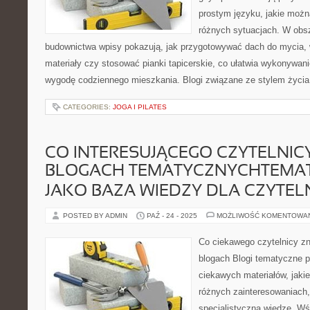
prostym języku, jakie możn
różnych sytuacjach. W obs
budownictwa wpisy pokazują, jak przygotowywać dach do mycia,
materiały czy stosować pianki tapicerskie, co ułatwia wykonywan
wygodę codziennego mieszkania. Blogi związane ze stylem życia
CATEGORIES:
JOGA I PILATES
CO INTERESUJĄCEGO CZYTELNIC
BLOGACH TEMATYCZNYCHTEMAT
JAKO BAZA WIEDZY DLA CZYTE
POSTED BY ADMIN
PAŹ - 24 - 2025
MOŻLIWOŚĆ KOMENTOWA
Co ciekawego czytelnicy z
blogach Blogi tematyczne p
ciekawych materiałów, jaki
różnych zainteresowaniach
specjalistyczną wiedzę. W