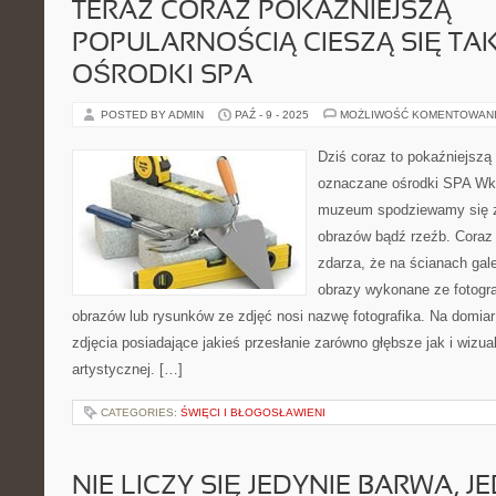
TERAZ CORAZ POKAŹNIEJSZĄ
POPULARNOŚCIĄ CIESZĄ SIĘ T
OŚRODKI SPA
POSTED BY ADMIN
PAŹ - 9 - 2025
MOŻLIWOŚĆ KOMENTOWAN
Dziś coraz to pokaźniejszą 
oznaczane ośrodki SPA Wkr
muzeum spodziewamy się 
obrazów bądź rzeźb. Coraz 
zdarza, że na ścianach galer
obrazy wykonane ze fotograf
obrazów lub rysunków ze zdjęć nosi nazwę fotografika. Na domia
zdjęcia posiadające jakieś przesłanie zarówno głębsze jak i wizua
artystycznej. […]
CATEGORIES:
ŚWIĘCI I BŁOGOSŁAWIENI
NIE LICZY SIĘ JEDYNIE BARWA, 