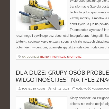
Wiele osób poszukuje ciek
transformację Szeroki dost
technologii fotografowania 
każdej rodziny. Umożliwił
chwil życia, a już na pewno 
Trudno sobie wyobrazić is
rodzinnego i cywilnego bez obecności fotografa oraz fotografii. S
tekturki, sepiowe kopie ukazują sceny z chrztu naszych dziadków
potomkiem w centrum, upamiętniają także rodziców i rodziców ch
CATEGORIES:
TRENDY I INSPIRACJE SPORTOWE
DLA DUŻEJ GRUPY OSÓB PROBL
WILGOTNOŚCI JEST NA TYLE ZN
POSTED BY ADMIN
PAŹ - 11 - 2025
MOŻLIWOŚĆ KOMENTOWA
Kiedy dochodzi do zwilgoc
obiektu nie wolno obejść s