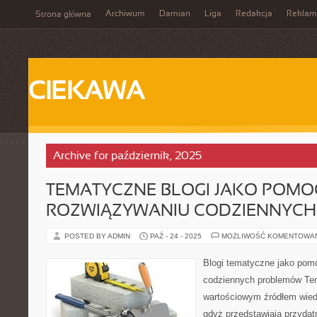
Archiwum
Damian
Liga
Redakcja
Reklam
Strona główna
CIEKAWA
Archive for październik, 2025
TEMATYCZNE BLOGI JAKO POMO
ROZWIĄZYWANIU CODZIENNYC
POSTED BY ADMIN
PAŹ - 24 - 2025
MOŻLIWOŚĆ KOMENTOWA
Blogi tematyczne jako pom
codziennych problemów Tem
wartościowym źródłem wied
gdyż przedstawiają przydat