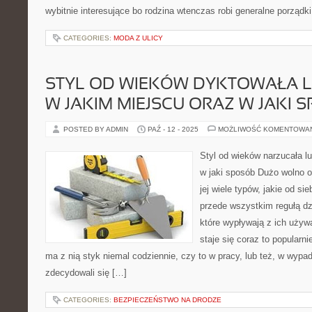
wybitnie interesujące bo rodzina wtenczas robi generalne porządki 
CATEGORIES:
MODA Z ULICY
STYL OD WIEKÓW DYKTOWAŁA L
W JAKIM MIEJSCU ORAZ W JAKI 
POSTED BY ADMIN
PAŹ - 12 - 2025
MOŻLIWOŚĆ KOMENTOWA
Styl od wieków narzucała lu
w jaki sposób Dużo wolno o
jej wiele typów, jakie od si
przede wszystkim regułą dz
które wypływają z ich używ
staje się coraz to popularni
ma z nią styk niemal codziennie, czy to w pracy, lub też, w wypad
zdecydowali się […]
CATEGORIES:
BEZPIECZEŃSTWO NA DRODZE