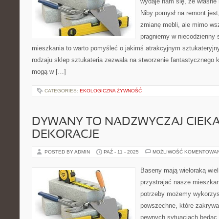
wydaje nam się, że własne
Niby pomysł na remont jest
zmianę mebli, ale mimo wsz
pragniemy w niecodzienny 
mieszkania to warto pomyśleć o jakimś atrakcyjnym sztukateryjn
rodzaju sklep sztukateria zezwala na stworzenie fantastycznego 
mogą w […]
CATEGORIES:
EKOLOGICZNA ŻYWNOŚĆ
DYWANY TO NADZWYCZAJ CIEK
DEKORACJE
POSTED BY ADMIN
PAŹ - 11 - 2025
MOŻLIWOŚĆ KOMENTOWA
Baseny mają wieloraką wie
przystrajać nasze mieszkan
potrzeby możemy wykorzys
powszechne, które zakrywa
pewnych sytuacjach będąc 