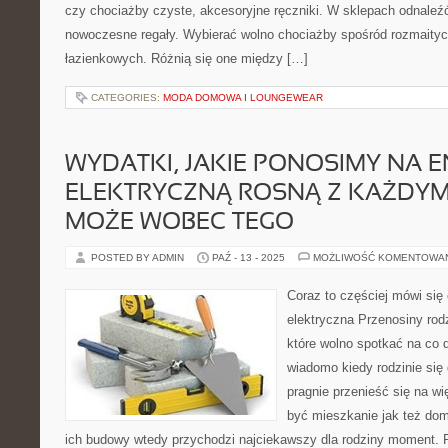
czy chociażby czyste, akcesoryjne ręczniki. W sklepach odnaleź
nowoczesne regały. Wybierać wolno chociażby spośród rozmaityc
łazienkowych. Różnią się one między […]
CATEGORIES:
MODA DOMOWA I LOUNGEWEAR
WYDATKI, JAKIE PONOSIMY NA E
ELEKTRYCZNĄ ROSNĄ Z KAŻDYM 
MOŻE WOBEC TEGO
POSTED BY ADMIN
PAŹ - 13 - 2025
MOŻLIWOŚĆ KOMENTOWA
Coraz to częściej mówi się 
elektryczna Przenosiny rod
które wolno spotkać na co
wiadomo kiedy rodzinie się
pragnie przenieść się na w
być mieszkanie jak też dom
ich budowy wtedy przychodzi najciekawszy dla rodziny moment. 