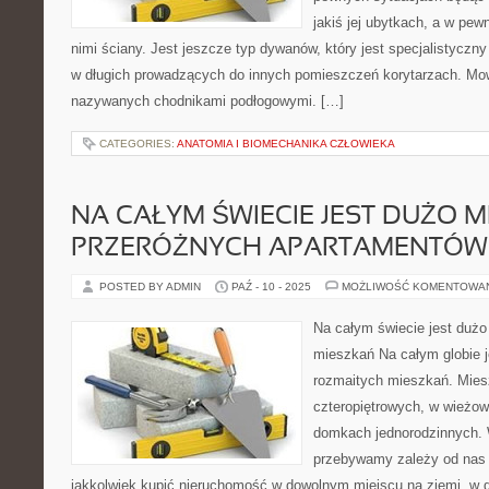
jakiś jej ubytkach, a w p
nimi ściany. Jest jeszcze typ dywanów, który jest specjalistyczny
w długich prowadzących do innych pomieszczeń korytarzach. Mo
nazywanych chodnikami podłogowymi. […]
CATEGORIES:
ANATOMIA I BIOMECHANIKA CZŁOWIEKA
NA CAŁYM ŚWIECIE JEST DUŻO 
PRZERÓŻNYCH APARTAMENTÓW
POSTED BY ADMIN
PAŹ - 10 - 2025
MOŻLIWOŚĆ KOMENTOWA
Na całym świecie jest dużo
mieszkań Na całym globie j
rozmaitych mieszkań. Mie
czteropiętrowych, w wieżo
domkach jednorodzinnych. 
przebywamy zależy od nas
jakkolwiek kupić nieruchomość w dowolnym miejscu na ziemi, w 