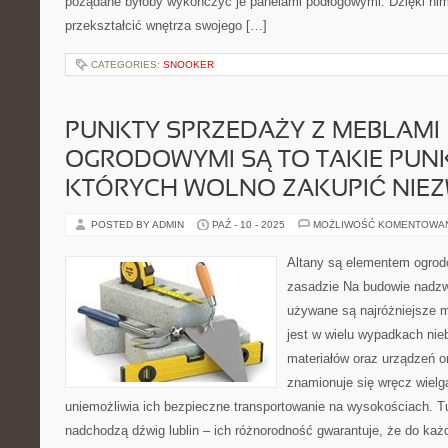
pożądane byłoby wykończyć je panelami podłogowymi. Dzięki n
przekształcić wnętrza swojego […]
CATEGORIES:
SNOOKER
PUNKTY SPRZEDAŻY Z MEBLAMI
OGRODOWYMI SĄ TO TAKIE PUN
KTÓRYCH WOLNO ZAKUPIĆ NIE
POSTED BY ADMIN
PAŹ - 10 - 2025
MOŻLIWOŚĆ KOMENTOWA
Altany są elementem ogrod
zasadzie Na budowie nadzw
używane są najróżniejsze 
jest w wielu wypadkach ni
materiałów oraz urządzeń o
znamionuje się wręcz wielg
uniemożliwia ich bezpieczne transportowanie na wysokościach. 
nadchodzą dźwig lublin – ich różnorodność gwarantuje, że do ka