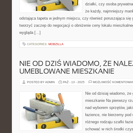
działki, czy osoba prywatn
że każdy, najmniejszy man
odstająca tapeta w jednym miejscu, czy również poruszająca się 
tworzyć zaczep do negocjacji o obniżenie ceny lokalu mieszkaln
wygląda […]
CATEGORIES:
MOBZILLA
NIE OD DZIŚ WIADOMO, ŻE NALE
UMEBLOWANE MIESZKANIE
POSTED BY ADMIN
PAŹ - 13 - 2025
MOŻLIWOŚĆ KOMENTOWA
Nie od dzisiaj wiadomo, ż
mieszkanie Na pierwszy rz
nad wyborem sprzętów, jaki
łazience, nie bierzemy pod 
różnego rodzaju szafki łazi
schować w nich środki czy