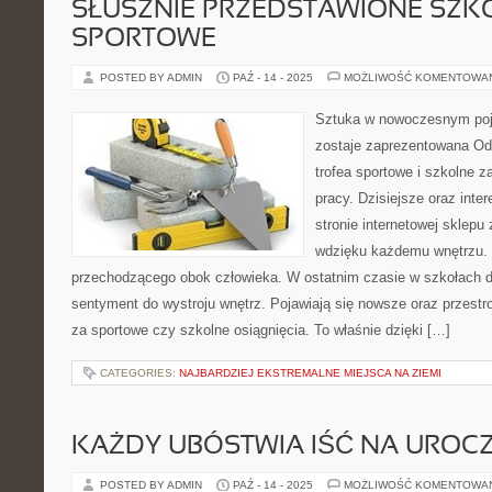
SŁUSZNIE PRZEDSTAWIONE SZK
SPORTOWE
POSTED BY ADMIN
PAŹ - 14 - 2025
MOŻLIWOŚĆ KOMENTOWA
Sztuka w nowoczesnym poję
zostaje zaprezentowana Od
trofea sportowe i szkolne 
pracy. Dzisiejsze oraz inte
stronie internetowej sklep
wdzięku każdemu wnętrzu. 
przechodzącego obok człowieka. W ostatnim czasie w szkołach d
sentyment do wystroju wnętrz. Pojawiają się nowsze oraz przestr
za sportowe czy szkolne osiągnięcia. To właśnie dzięki […]
CATEGORIES:
NAJBARDZIEJ EKSTREMALNE MIEJSCA NA ZIEMI
KAŻDY UBÓSTWIA IŚĆ NA UROC
POSTED BY ADMIN
PAŹ - 14 - 2025
MOŻLIWOŚĆ KOMENTOWA