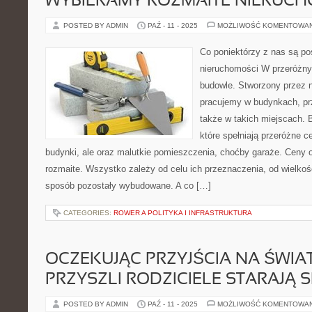
WYBIERAMY ROZMAITE NIERUC
POSTED BY ADMIN
PAŹ - 11 - 2025
MOŻLIWOŚĆ KOMENTOWA
Co poniektórzy z nas są p
nieruchomości W przeróżny
budowle. Stworzony przez 
pracujemy w budynkach, pr
także w takich miejscach. 
które spełniają przeróżne c
budynki, ale oraz malutkie pomieszczenia, choćby garaże. Ceny 
rozmaite. Wszystko zależy od celu ich przeznaczenia, od wielkośc
sposób pozostały wybudowane. A co […]
CATEGORIES:
ROWER A POLITYKA I INFRASTRUKTURA
OCZEKUJĄC PRZYJŚCIA NA ŚWIA
PRZYSZLI RODZICIELE STARAJĄ S
POSTED BY ADMIN
PAŹ - 11 - 2025
MOŻLIWOŚĆ KOMENTOWA