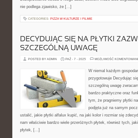
nie podlega zjawisko, że […]
CATEGORIES:
PIZZA W KULTURZE I FILMIE
DECYDUJĄC SIĘ NA PŁYTKI ZAZ
SZCZEGÓLNĄ UWAGĘ
POSTED BY ADMIN
PAŹ - 7 - 2025
MOŻLIWOŚĆ KOMENTOWAN
W niemal każdym gospoda
przygotowuje Decydując się
szczególną uwagę zwracam
bardzo praktyczne oraz fun
tym, że pragniemy płytki na
podjęta już na samym pocz
ustalić, jakie płytki alfalux kupić, na jaki kolor i rozmiar się zde
nam właściwie bardzo wiele przeróżnych płytek, również tych, jaki
płytek, […]