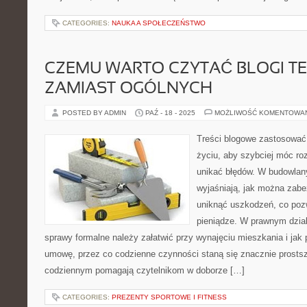
CATEGORIES:
NAUKA A SPOŁECZEŃSTWO
CZEMU WARTO CZYTAĆ BLOGI T
ZAMIAST OGÓLNYCH
POSTED BY ADMIN
PAŹ - 18 - 2025
MOŻLIWOŚĆ KOMENTOWA
Treści blogowe zastosowa
życiu, aby szybciej móc ro
unikać błędów. W budowlan
wyjaśniają, jak można zabe
uniknąć uszkodzeń, co poz
pieniądze. W prawnym dzial
sprawy formalne należy załatwić przy wynajęciu mieszkania i jak
umowę, przez co codzienne czynności staną się znacznie prostsz
codziennym pomagają czytelnikom w doborze […]
CATEGORIES:
PREZENTY SPORTOWE I FITNESS