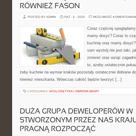
RÓWNIEŻ FASON
POSTED BY ADMIN
PAŹ - 9 - 2025
MOŻLIWOŚĆ KOMENTOWAN
Coraz częściej spoglądamy
mamy dosyć? Coraz to częś
kuchnię oraz mamy dosyć? 
sam wystrój nie jest taki, j
zmienić oraz wziąć zagadnie
to, ażeby ostatecznie poka
żeby kuchnie na wymiar kraków pozostały ostatecznie dobrane do
również mieszkania. Wówczas całość będzie tworzyć […]
CATEGORIES:
APOLOGETYKA I OBRONA WIARY
DUŻA GRUPA DEWELOPERÓW W
STWORZONYM PRZEZ NAS KRAJU
PRAGNĄ ROZPOCZĄĆ