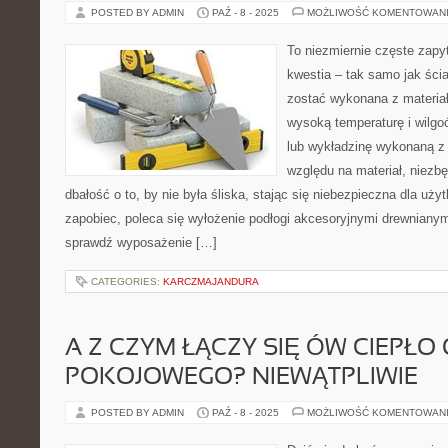
POSTED BY ADMIN
PAŹ - 8 - 2025
MOŻLIWOŚĆ KOMENTOWAN
To niezmiernie częste zapyt
kwestia – tak samo jak ścia
zostać wykonana z materia
wysoką temperaturę i wilgo
lub wykładzinę wykonaną z
względu na materiał, niezb
dbałość o to, by nie była śliska, stając się niebezpieczna dla uż
zapobiec, poleca się wyłożenie podłogi akcesoryjnymi drewniany
sprawdź wyposażenie […]
CATEGORIES:
KARCZMAJANDURA
A Z CZYM ŁĄCZY SIĘ ÓW CIEPŁO
POKOJOWEGO? NIEWĄTPLIWIE
POSTED BY ADMIN
PAŹ - 8 - 2025
MOŻLIWOŚĆ KOMENTOWAN