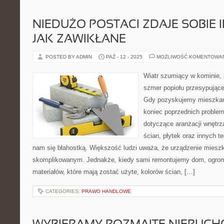
NIEDUŻO POSTACI ZDAJE SOBIE 
JAK ZAWIKŁANE
POSTED BY ADMIN
PAŹ - 12 - 2025
MOŻLIWOŚĆ KOMENTOWA
Wiatr szumiący w kominie, 
szmer popiołu przesypująceg
Gdy pozyskujemy mieszkani
koniec poprzednich proble
dotyczące aranżacji wnętrza
ścian, płytek oraz innych t
nam się błahostką. Większość ludzi uważa, że urządzenie mieszk
skomplikowanym. Jednakże, kiedy sami remontujemy dom, ogrom
materiałów, które mają zostać użyte, kolorów ścian, […]
CATEGORIES:
PRAWO HANDLOWE