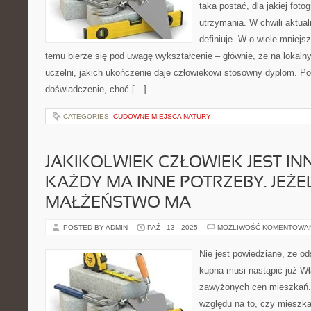
taka postać, dla jakiej foto
utrzymania. W chwili aktual
definiuje. W o wiele mniejs
temu bierze się pod uwagę wykształcenie – głównie, że na lokaln
uczelni, jakich ukończenie daje człowiekowi stosowny dyplom. Pon
doświadczenie, choć […]
CATEGORIES:
CUDOWNE MIEJSCA NATURY
JAKIKOLWIEK CZŁOWIEK JEST IN
KAŻDY MA INNE POTRZEBY. JEŻE
MAŁŻEŃSTWO MA
POSTED BY ADMIN
PAŹ - 13 - 2025
MOŻLIWOŚĆ KOMENTOWA
Nie jest powiedziane, że o
kupna musi nastąpić już Wł
zawyżonych cen mieszkań. 
względu na to, czy mieszka