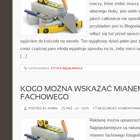
rzeczy, które zrobić muszą
własnego ślubu, jest wiele
jakich całkowicie nie spos
przykładem jest tu Błogosł
odbyć się tuż przed opusz
wyjściem do kościoła na wesele. Ten wyjątkowy dzień pełen jest 
coraz częściej para młoda wypatruje sposobu na to, żeby nieco 
[…]
CATEGORIES:
ETYKA WĘDKARSKA
KOGO MOŻNA WSKAZAĆ MIANE
FACHOWEGO
POSTED BY ADMIN
PAŹ - 13 - 2025
MOŻLIWOŚĆ KOMENTOWA
Reklamę można upowszechn
Najpopularniejsze są natur
mianem fachowego fotograf