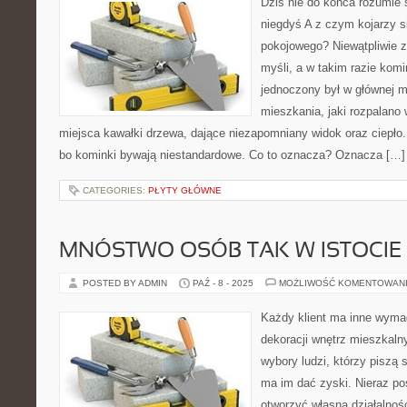
Dziś nie do końca rozumie 
niegdyś A z czym kojarzy s
pokojowego? Niewątpliwie z
myśli, a w takim razie kom
jednoczony był w głównej 
mieszkania, jaki rozpalano 
miejsca kawałki drzewa, dające niezapomniany widok oraz ciepło. D
bo kominki bywają niestandardowe. Co to oznacza? Oznacza […]
CATEGORIES:
PŁYTY GŁÓWNE
MNÓSTWO OSÓB TAK W ISTOCIE
POSTED BY ADMIN
PAŹ - 8 - 2025
MOŻLIWOŚĆ KOMENTOWAN
Każdy klient ma inne wyma
dekoracji wnętrz mieszkaln
wybory ludzi, którzy piszą s
ma im dać zyski. Nieraz po
otworzyć własną działalność