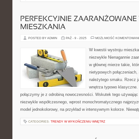
PERFEKCYJNIE ZAARANŻOWANE
MIESZKANIA
POSTED BY ADMIN
PAŹ - 9 - 2025
MOŻLIWOŚĆ KOMENTOWAN
W kwestii wystroju mieszka
niezwykle Nienagannie zaa
w głównej mierze takie, któ
nietypowych połączeniach, a
należytego smaku. Rzecz j
wnętrza typowo klasyczne. 
połączymy je z odrobiną nowoczesności. Wskutek tego używając ro
niezwykle współczesnego, wprost monochromatycznego najprzyzwo
model jednokolorowy, na przykład w intensywnym kolorze. Niewątp
CATEGORIES:
TRENDY W WYKOŃCZENIU WNĘTRZ